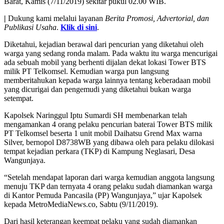
Barat, Kamis (7/11/2019) sekitar pukul 02.00 WIB.
|
Dukung kami melalui layanan
Berita Promosi, Advertorial, dan
Publikasi Usaha
.
Klik di sini
.
Diketahui, kejadian berawal dari pencurian yang diketahui oleh
warga yang sedang ronda malam. Pada waktu itu warga mencurigai
ada sebuah mobil yang berhenti dijalan dekat lokasi Tower BTS
milik PT Telkomsel. Kemudian warga pun langsung
memberitahukan kepada warga lainnya tentang keberadaan mobil
yang dicurigai dan pengemudi yang diketahui bukan warga
setempat.
Kapolsek Naringgul Iptu Sumardi SH membenarkan telah
mengamankan 4 orang pelaku pencurian baterai Tower BTS milik
PT Telkomsel beserta 1 unit mobil Daihatsu Grend Max warna
Silver, bernopol D8738WB yang dibawa oleh para pelaku dilokasi
tempat kejadian perkara (TKP) di Kampung Neglasari, Desa
Wangunjaya.
“Setelah mendapat laporan dari warga kemudian anggota langsung
menuju TKP dan ternyata 4 orang pelaku sudah diamankan warga
di Kantor Pemuda Pancasila (PP) Wangunjaya,” ujar Kapolsek
kepada MetroMediaNews.co, Sabtu (9/11/2019).
Dari hasil keterangan keempat pelaku yang sudah diamankan