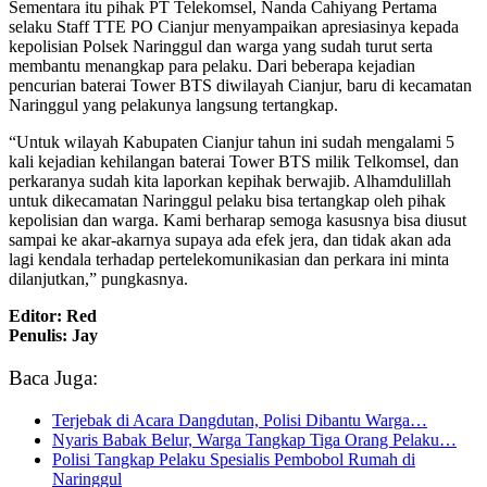
Sementara itu pihak PT Telekomsel, Nanda Cahiyang Pertama
selaku Staff TTE PO Cianjur menyampaikan apresiasinya kepada
kepolisian Polsek Naringgul dan warga yang sudah turut serta
membantu menangkap para pelaku. Dari beberapa kejadian
pencurian baterai Tower BTS diwilayah Cianjur, baru di kecamatan
Naringgul yang pelakunya langsung tertangkap.
“Untuk wilayah Kabupaten Cianjur tahun ini sudah mengalami 5
kali kejadian kehilangan baterai Tower BTS milik Telkomsel, dan
perkaranya sudah kita laporkan kepihak berwajib. Alhamdulillah
untuk dikecamatan Naringgul pelaku bisa tertangkap oleh pihak
kepolisian dan warga. Kami berharap semoga kasusnya bisa diusut
sampai ke akar-akarnya supaya ada efek jera, dan tidak akan ada
lagi kendala terhadap pertelekomunikasian dan perkara ini minta
dilanjutkan,” pungkasnya.
Editor: Red
Penulis: Jay
Baca Juga:
Terjebak di Acara Dangdutan, Polisi Dibantu Warga…
Nyaris Babak Belur, Warga Tangkap Tiga Orang Pelaku…
Polisi Tangkap Pelaku Spesialis Pembobol Rumah di
Naringgul