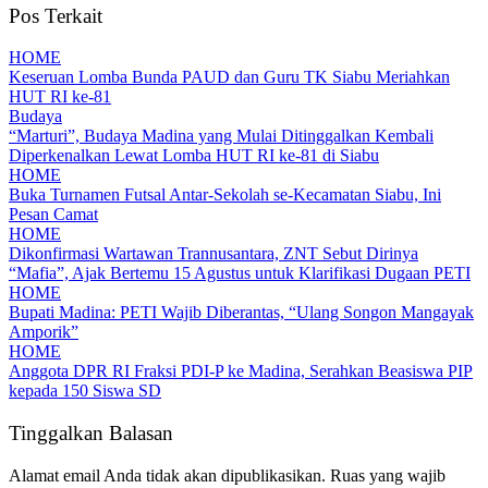
Pos Terkait
HOME
Keseruan Lomba Bunda PAUD dan Guru TK Siabu Meriahkan
HUT RI ke-81
Budaya
“Marturi”, Budaya Madina yang Mulai Ditinggalkan Kembali
Diperkenalkan Lewat Lomba HUT RI ke-81 di Siabu
HOME
Buka Turnamen Futsal Antar-Sekolah se-Kecamatan Siabu, Ini
Pesan Camat
HOME
Dikonfirmasi Wartawan Trannusantara, ZNT Sebut Dirinya
“Mafia”, Ajak Bertemu 15 Agustus untuk Klarifikasi Dugaan PETI
HOME
Bupati Madina: PETI Wajib Diberantas, “Ulang Songon Mangayak
Amporik”
HOME
Anggota DPR RI Fraksi PDI-P ke Madina, Serahkan Beasiswa PIP
kepada 150 Siswa SD
Tinggalkan Balasan
Alamat email Anda tidak akan dipublikasikan.
Ruas yang wajib