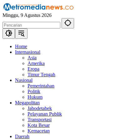
Langsung
ke
Minggu, 9 Agustus 2026
konten
Home
Internasional
Asia
Amerika
Eropa
Timur Tengah
Nasional
Pemerintahan
Politik
Hukum
Megapolitan
Jabodetabek
Pelayanan Publik
Transportasi
Kota Besar
Kemacetan
Daerah