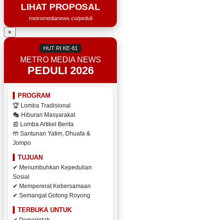
LIHAT PROPOSAL
metromedianews.co/peduli
×
HUT RI KE-81
METRO MEDIA NEWS
PEDULI 2026
PROGRAM
🏆 Lomba Tradisional
🎭 Hiburan Masyarakat
📰 Lomba Artikel Berita
🤲 Santunan Yatim, Dhuafa &
Jompo
TUJUAN
✔ Menumbuhkan Kepedulian
Sosial
✔ Mempererat Kebersamaan
✔ Semangat Gotong Royong
TERBUKA UNTUK