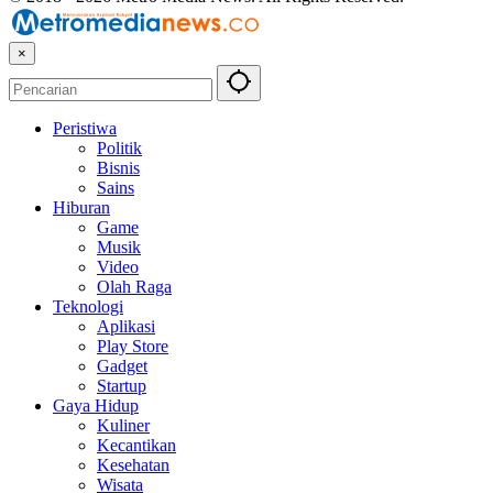
×
Peristiwa
Politik
Bisnis
Sains
Hiburan
Game
Musik
Video
Olah Raga
Teknologi
Aplikasi
Play Store
Gadget
Startup
Gaya Hidup
Kuliner
Kecantikan
Kesehatan
Wisata