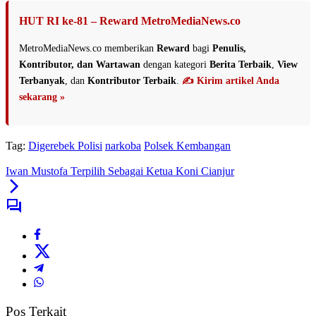
HUT RI ke-81 – Reward MetroMediaNews.co
MetroMediaNews.co memberikan
Reward
bagi
Penulis,
Kontributor, dan Wartawan
dengan kategori
Berita Terbaik
,
View
Terbanyak
, dan
Kontributor Terbaik
.
✍️ Kirim artikel Anda
sekarang »
Tag:
Digerebek Polisi
narkoba
Polsek Kembangan
Iwan Mustofa Terpilih Sebagai Ketua Koni Cianjur
Pos Terkait