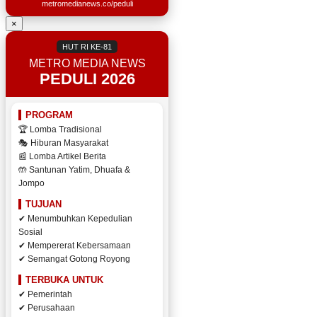
metromedianews.co/peduli
×
HUT RI KE-81
METRO MEDIA NEWS
PEDULI 2026
PROGRAM
🏆 Lomba Tradisional
🎭 Hiburan Masyarakat
📰 Lomba Artikel Berita
🤲 Santunan Yatim, Dhuafa &
Jompo
TUJUAN
✔ Menumbuhkan Kepedulian
Sosial
✔ Mempererat Kebersamaan
✔ Semangat Gotong Royong
TERBUKA UNTUK
✔ Pemerintah
✔ Perusahaan