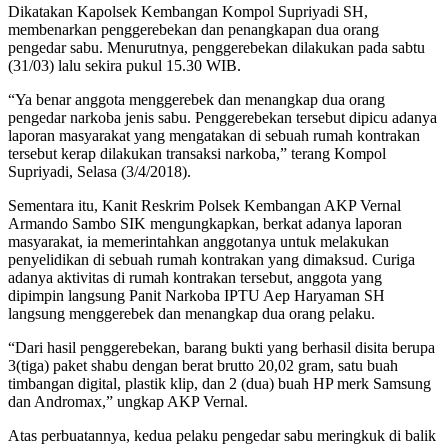
Dikatakan Kapolsek Kembangan Kompol Supriyadi SH,
membenarkan penggerebekan dan penangkapan dua orang
pengedar sabu. Menurutnya, penggerebekan dilakukan pada sabtu
(31/03) lalu sekira pukul 15.30 WIB.
“Ya benar anggota menggerebek dan menangkap dua orang
pengedar narkoba jenis sabu. Penggerebekan tersebut dipicu adanya
laporan masyarakat yang mengatakan di sebuah rumah kontrakan
tersebut kerap dilakukan transaksi narkoba,” terang Kompol
Supriyadi, Selasa (3/4/2018).
Sementara itu, Kanit Reskrim Polsek Kembangan AKP Vernal
Armando Sambo SIK mengungkapkan, berkat adanya laporan
masyarakat, ia memerintahkan anggotanya untuk melakukan
penyelidikan di sebuah rumah kontrakan yang dimaksud. Curiga
adanya aktivitas di rumah kontrakan tersebut, anggota yang
dipimpin langsung Panit Narkoba IPTU Aep Haryaman SH
langsung menggerebek dan menangkap dua orang pelaku.
“Dari hasil penggerebekan, barang bukti yang berhasil disita berupa
3(tiga) paket shabu dengan berat brutto 20,02 gram, satu buah
timbangan digital, plastik klip, dan 2 (dua) buah HP merk Samsung
dan Andromax,” ungkap AKP Vernal.
Atas perbuatannya, kedua pelaku pengedar sabu meringkuk di balik