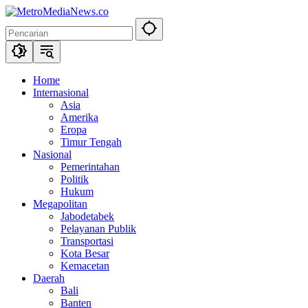
Langsung
ke
konten
Home
Internasional
Asia
Amerika
Eropa
Timur Tengah
Nasional
Pemerintahan
Politik
Hukum
Megapolitan
Jabodetabek
Pelayanan Publik
Transportasi
Kota Besar
Kemacetan
Daerah
Bali
Banten