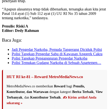
pekerjaan tetap.
“Apapun alasannya tetap tidak dibenarkan, tersangka akan kita jerat
Pasal 114 ayat (1) Sub 112 ayat (1) UU RI No 35 tahun 2009
tentang narkotika,” tandasnya.
Penulis: Riski A
Editor: Dedy Rahman
Baca Juga:
Jadi Pengedar Narkoba, Pemuda Tangerang Diciduk Polisi
Polisi Tangkap Pengedar Sabu di Kawasan Anggrek Cakra
Polisi Tangkap Pengangguran Pengedar Narkoba
Polisi Temukan Gudang Narkoba di Sebuah Apartemen…
HUT RI ke-81 – Reward MetroMediaNews.co
MetroMediaNews.co memberikan
Reward
bagi
Penulis,
Kontributor, dan Wartawan
dengan kategori
Berita Terbaik
,
View
Terbanyak
, dan
Kontributor Terbaik
.
✍️ Kirim artikel Anda
sekarang »