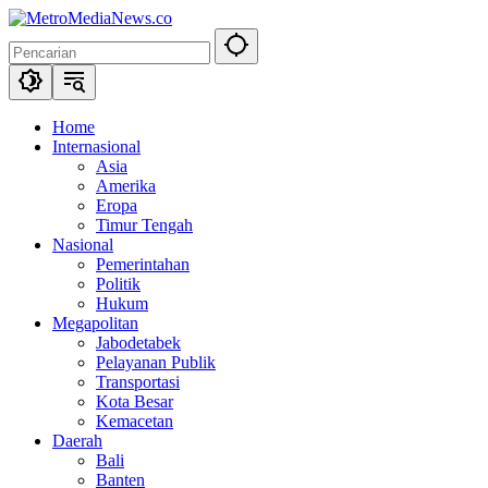
Langsung
ke
konten
Home
Internasional
Asia
Amerika
Eropa
Timur Tengah
Nasional
Pemerintahan
Politik
Hukum
Megapolitan
Jabodetabek
Pelayanan Publik
Transportasi
Kota Besar
Kemacetan
Daerah
Bali
Banten