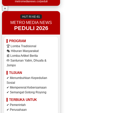
metromedianews.co/peduli
×
HUT RI KE-81
METRO MEDIA NEWS
PEDULI 2026
PROGRAM
🏆 Lomba Tradisional
🎭 Hiburan Masyarakat
📰 Lomba Artikel Berita
🤲 Santunan Yatim, Dhuafa &
Jompo
TUJUAN
✔ Menumbuhkan Kepedulian
Sosial
✔ Mempererat Kebersamaan
✔ Semangat Gotong Royong
TERBUKA UNTUK
✔ Pemerintah
✔ Perusahaan