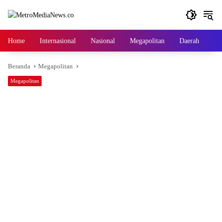
Langsung
ke
konten
Home
Internasional
Nasional
Megapolitan
Daerah
Ga
Beranda
Megapolitan
Megapolitan