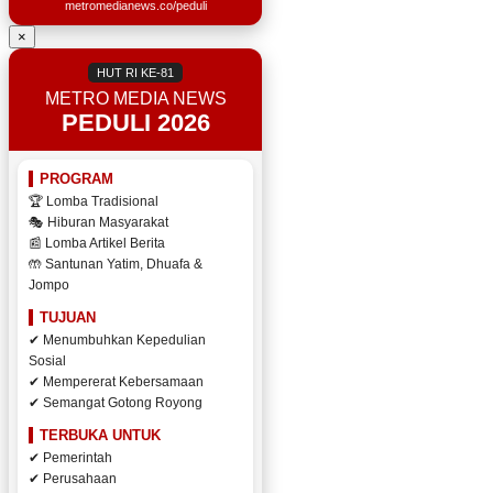
metromedianews.co/peduli
×
HUT RI KE-81
METRO MEDIA NEWS
PEDULI 2026
PROGRAM
🏆 Lomba Tradisional
🎭 Hiburan Masyarakat
📰 Lomba Artikel Berita
🤲 Santunan Yatim, Dhuafa &
Jompo
TUJUAN
✔ Menumbuhkan Kepedulian
Sosial
✔ Mempererat Kebersamaan
✔ Semangat Gotong Royong
TERBUKA UNTUK
✔ Pemerintah
✔ Perusahaan