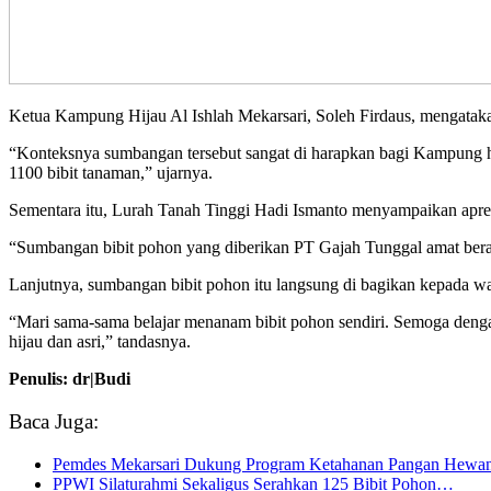
Ketua Kampung Hijau Al Ishlah Mekarsari, Soleh Firdaus, mengatak
“Konteksnya sumbangan tersebut sangat di harapkan bagi Kampung h
1100 bibit tanaman,” ujarnya.
Sementara itu, Lurah Tanah Tinggi Hadi Ismanto menyampaikan apr
“Sumbangan bibit pohon yang diberikan PT Gajah Tunggal amat berart
Lanjutnya, sumbangan bibit pohon itu langsung di bagikan kepada wa
“Mari sama-sama belajar menanam bibit pohon sendiri. Semoga denga
hijau dan asri,” tandasnya.
Penulis: dr|Budi
Baca Juga:
Pemdes Mekarsari Dukung Program Ketahanan Pangan Hewan
PPWI Silaturahmi Sekaligus Serahkan 125 Bibit Pohon…