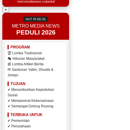
metromedianews.co/peduli
×
HUT RI KE-81
METRO MEDIA NEWS
PEDULI 2026
PROGRAM
🏆 Lomba Tradisional
🎭 Hiburan Masyarakat
📰 Lomba Artikel Berita
🤲 Santunan Yatim, Dhuafa &
Jompo
TUJUAN
✔ Menumbuhkan Kepedulian
Sosial
✔ Mempererat Kebersamaan
✔ Semangat Gotong Royong
TERBUKA UNTUK
✔ Pemerintah
✔ Perusahaan