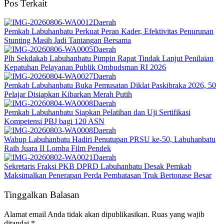
Pos Terkait
Daerah
Pemkab Labuhanbatu Perkuat Peran Kader, Efektivitas Penurunan
Stunting Masih Jadi Tantangan Bersama
Daerah
Plh Sekdakab Labuhanbatu Pimpin Rapat Tindak Lanjut Penilaian
Kepatuhan Pelayanan Publik Ombudsman RI 2026
Daerah
Pemkab Labuhanbatu Buka Pemusatan Diklat Paskibraka 2026, 50
Pelajar Disiapkan Kibarkan Merah Putih
Daerah
Pemkab Labuhanbatu Siapkan Pelatihan dan Uji Sertifikasi
Kompetensi PBJ bagi 120 ASN
Daerah
Wabup Labuhanbatu Hadiri Penutupan PRSU ke-50, Labuhanbatu
Raih Juara II Lomba Film Pendek
Daerah
Sekretaris Fraksi PKB DPRD Labuhanbatu Desak Pemkab
Maksimalkan Penerapan Perda Pembatasan Truk Bertonase Besar
Tinggalkan Balasan
Alamat email Anda tidak akan dipublikasikan.
Ruas yang wajib
ditandai
*