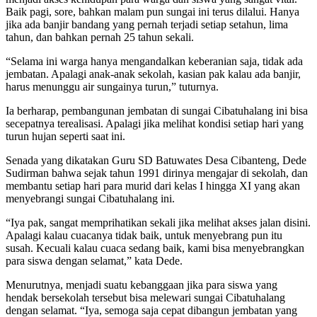
Baik pagi, sore, bahkan malam pun sungai ini terus dilalui. Hanya
jika ada banjir bandang yang pernah terjadi setiap setahun, lima
tahun, dan bahkan pernah 25 tahun sekali.
“Selama ini warga hanya mengandalkan keberanian saja, tidak ada
jembatan. Apalagi anak-anak sekolah, kasian pak kalau ada banjir,
harus menunggu air sungainya turun,” tuturnya.
Ia berharap, pembangunan jembatan di sungai Cibatuhalang ini bisa
secepatnya terealisasi. Apalagi jika melihat kondisi setiap hari yang
turun hujan seperti saat ini.
Senada yang dikatakan Guru SD Batuwates Desa Cibanteng, Dede
Sudirman bahwa sejak tahun 1991 dirinya mengajar di sekolah, dan
membantu setiap hari para murid dari kelas I hingga XI yang akan
menyebrangi sungai Cibatuhalang ini.
“Iya pak, sangat memprihatikan sekali jika melihat akses jalan disini.
Apalagi kalau cuacanya tidak baik, untuk menyebrang pun itu
susah. Kecuali kalau cuaca sedang baik, kami bisa menyebrangkan
para siswa dengan selamat,” kata Dede.
Menurutnya, menjadi suatu kebanggaan jika para siswa yang
hendak bersekolah tersebut bisa melewari sungai Cibatuhalang
dengan selamat. “Iya, semoga saja cepat dibangun jembatan yang