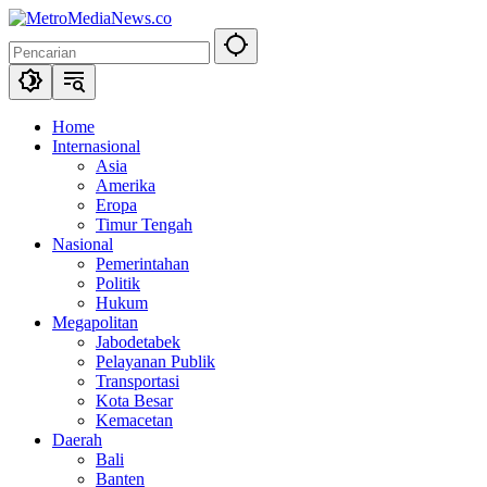
Langsung
ke
konten
Home
Internasional
Asia
Amerika
Eropa
Timur Tengah
Nasional
Pemerintahan
Politik
Hukum
Megapolitan
Jabodetabek
Pelayanan Publik
Transportasi
Kota Besar
Kemacetan
Daerah
Bali
Banten