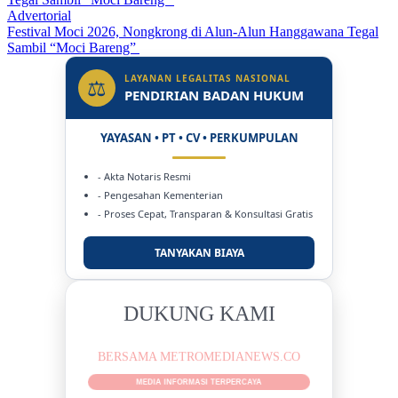
Advertorial
Festival Moci 2026, Nongkrong di Alun-Alun Hanggawana Tegal
Sambil “Moci Bareng”
LAYANAN LEGALITAS NASIONAL
⚖
PENDIRIAN BADAN HUKUM
YAYASAN • PT • CV • PERKUMPULAN
- Akta Notaris Resmi
- Pengesahan Kementerian
- Proses Cepat, Transparan & Konsultasi Gratis
TANYAKAN BIAYA
DUKUNG KAMI
BERSAMA METROMEDIANEWS.CO
MEDIA INFORMASI TERPERCAYA