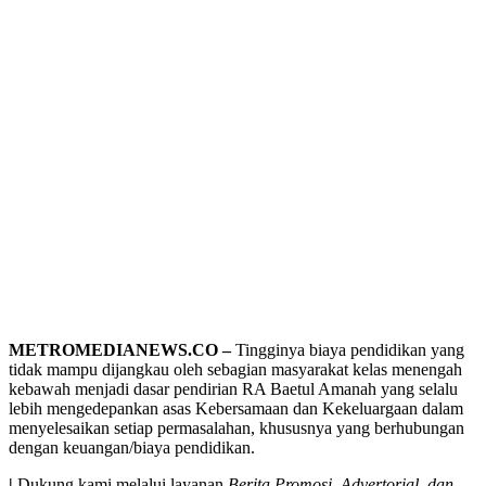
METROMEDIANEWS.CO –
Tingginya biaya pendidikan yang
tidak mampu dijangkau oleh sebagian masyarakat kelas menengah
kebawah menjadi dasar pendirian RA Baetul Amanah yang selalu
lebih mengedepankan asas Kebersamaan dan Kekeluargaan dalam
menyelesaikan setiap permasalahan, khususnya yang berhubungan
dengan keuangan/biaya pendidikan.
|
Dukung kami melalui layanan
Berita Promosi, Advertorial, dan