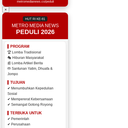
metromedianews.co/peduli
×
HUT RI KE-81
METRO MEDIA NEWS
PEDULI 2026
PROGRAM
🏆 Lomba Tradisional
🎭 Hiburan Masyarakat
📰 Lomba Artikel Berita
🤲 Santunan Yatim, Dhuafa &
Jompo
TUJUAN
✔ Menumbuhkan Kepedulian
Sosial
✔ Mempererat Kebersamaan
✔ Semangat Gotong Royong
TERBUKA UNTUK
✔ Pemerintah
✔ Perusahaan