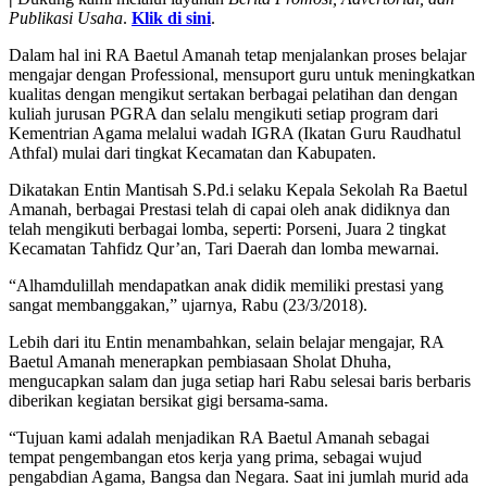
Publikasi Usaha
.
Klik di sini
.
Dalam hal ini RA Baetul Amanah tetap menjalankan proses belajar
mengajar dengan Professional, mensuport guru untuk meningkatkan
kualitas dengan mengikut sertakan berbagai pelatihan dan dengan
kuliah jurusan PGRA dan selalu mengikuti setiap program dari
Kementrian Agama melalui wadah IGRA (Ikatan Guru Raudhatul
Athfal) mulai dari tingkat Kecamatan dan Kabupaten.
Dikatakan Entin Mantisah S.Pd.i selaku Kepala Sekolah Ra Baetul
Amanah, berbagai Prestasi telah di capai oleh anak didiknya dan
telah mengikuti berbagai lomba, seperti: Porseni, Juara 2 tingkat
Kecamatan Tahfidz Qur’an, Tari Daerah dan lomba mewarnai.
“Alhamdulillah mendapatkan anak didik memiliki prestasi yang
sangat membanggakan,” ujarnya, Rabu (23/3/2018).
Lebih dari itu Entin menambahkan, selain belajar mengajar, RA
Baetul Amanah menerapkan pembiasaan Sholat Dhuha,
mengucapkan salam dan juga setiap hari Rabu selesai baris berbaris
diberikan kegiatan bersikat gigi bersama-sama.
“Tujuan kami adalah menjadikan RA Baetul Amanah sebagai
tempat pengembangan etos kerja yang prima, sebagai wujud
pengabdian Agama, Bangsa dan Negara. Saat ini jumlah murid ada