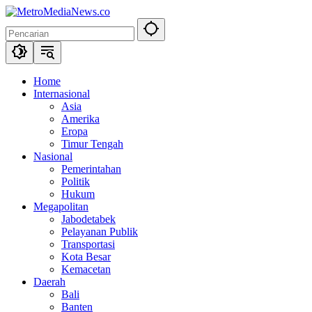
Langsung
ke
konten
Home
Internasional
Asia
Amerika
Eropa
Timur Tengah
Nasional
Pemerintahan
Politik
Hukum
Megapolitan
Jabodetabek
Pelayanan Publik
Transportasi
Kota Besar
Kemacetan
Daerah
Bali
Banten