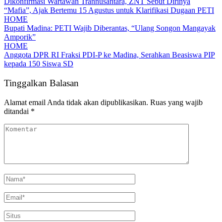
Dikonfirmasi Wartawan Trannusantara, ZNT Sebut Dirinya
“Mafia”, Ajak Bertemu 15 Agustus untuk Klarifikasi Dugaan PETI
HOME
Bupati Madina: PETI Wajib Diberantas, “Ulang Songon Mangayak
Amporik”
HOME
Anggota DPR RI Fraksi PDI-P ke Madina, Serahkan Beasiswa PIP
kepada 150 Siswa SD
Tinggalkan Balasan
Alamat email Anda tidak akan dipublikasikan.
Ruas yang wajib
ditandai
*