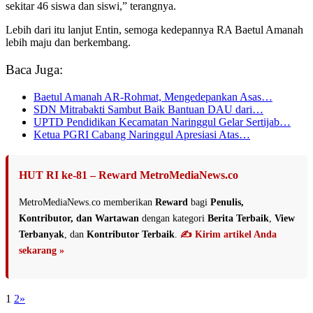
sekitar 46 siswa dan siswi,” terangnya.
Lebih dari itu lanjut Entin, semoga kedepannya RA Baetul Amanah
lebih maju dan berkembang.
Baca Juga:
Baetul Amanah AR-Rohmat, Mengedepankan Asas…
SDN Mitrabakti Sambut Baik Bantuan DAU dari…
UPTD Pendidikan Kecamatan Naringgul Gelar Sertijab…
Ketua PGRI Cabang Naringgul Apresiasi Atas…
HUT RI ke-81 – Reward MetroMediaNews.co
MetroMediaNews.co memberikan
Reward
bagi
Penulis,
Kontributor, dan Wartawan
dengan kategori
Berita Terbaik
,
View
Terbanyak
, dan
Kontributor Terbaik
.
✍️ Kirim artikel Anda
sekarang »
1
2
»