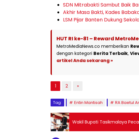
SDN Mitrabakti Sambut Baik Ba
Akhir Masa Bakti, Kades Babak
LSM Pijar Banten Dukung Sekol
HUT RI ke-81 – Reward MetroM
MetroMediaNews.co memberikan
Re
dengan kategori
Berita Terbaik
,
Vie
artikel Anda sekarang »
1
2
»
Tag:
Entin Mantisah
RA Baetul 
Wakil Bupati Tasikmalaya Pec