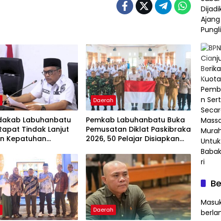
h
Daerah
kdakab Labuhanbatu
Pemkab Labuhanbatu Buka
Rapat Tindak Lanjut
Pemusatan Diklat Paskibraka
an Kepatuhan
2026, 50 Pelajar Disiapkan
an Publik
Kibarkan Merah Putih
man RI 2026
Be
Masuk
h
Daerah
berla