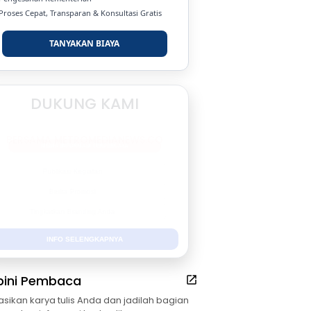
 Proses Cepat, Transparan & Konsultasi Gratis
TANYAKAN BIAYA
DUKUNG KAMI
BERSAMA METROMEDIANEWS.CO
MEDIA INFORMASI TERPERCAYA
Publikasi Kegiatan
Berita Promosi
Tingkatkan Branding Anda
INFO SELENGKAPNYA
pini Pembaca
asikan karya tulis Anda dan jadilah bagian