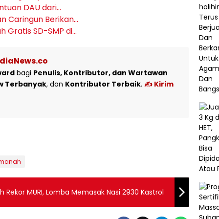
ntuan DAU dari…
an Caringun Berikan…
ah Gratis SD-SMP di…
ediaNews.co
ward
bagi
Penulis, Kontributor, dan Wartawan
w Terbanyak
, dan
Kontributor Terbaik
.
✍️ Kirim
Amanah
ah Rekor MURI, Lomba Memasak Nasi 2930 Kastrol