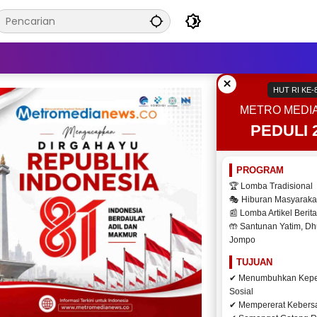
×
HUT RI KE-
METRO MEDI
PEDULI 
PROGRAM
🏆 Lomba Tradisional
🎭 Hiburan Masyaraka
📰 Lomba Artikel Berita
🤲 Santunan Yatim, Dh
Jompo
TUJUAN
✔ Menumbuhkan Kepe
Sosial
✔ Mempererat Keber