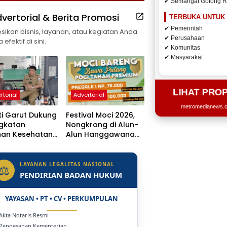
✔ Semangat Gotong 
vertorial & Berita Promosi
TERBUKA UNTUK
✔ Pemerintah
ikan bisnis, layanan, atau kegiatan Anda
✔ Perusahaan
efektif di sini.
✔ Komunitas
✔ Masyarakat
LIHAT PRO
rtorial
Advertorial
metromedianews.co
i Garut Dukung
Festival Moci 2026,
ngkatan
Nongkrong di Alun-
nan Kesehatan,
Alun Hanggawana
 Dr. H.A.
Tegal Sambil “Moci
sulu
Bareng”
getkan Naik
LAYANAN LEGALITAS NASIONAL
⚖
s Jadi Rumah
PENDIRIAN BADAN HUKUM
YAYASAN • PT • CV • PERKUMPULAN
 Akta Notaris Resmi
 Pengesahan Kementerian