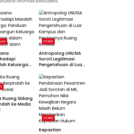
enyebar informasi berkualitas.
wah
HOME
sana
Antropolog UNUSIA
hadapi
Soroti Legitimasi
ah Keluarga:
Pengetahuan di Luar
uan
Kampus dan
angun
Pentingnya Ruang
arga Harmonis
Refleksi
E
 Perspektif
a Ruang Sidang
ndah ke Media
l
HOME
Kepastian