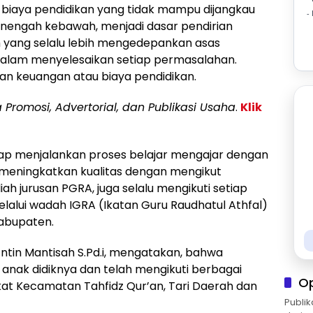
 biaya pendidikan yang tidak mampu dijangkau
-
nengah kebawah, menjadi dasar pendirian
h yang selalu lebih mengedepankan asas
alam menyelesaikan setiap permasalahan.
n keuangan atau biaya pendidikan.
a Promosi, Advertorial, dan Publikasi Usaha
.
Klik
tap menjalankan proses belajar mengajar dengan
 meningkatkan kualitas dengan mengikut
ah jurusan PGRA, juga selalu mengikuti setiap
alui wadah IGRA (Ikatan Guru Raudhatul Athfal)
Kabupaten.
ntin Mantisah S.Pd.i, mengatakan, bahwa
h anak didiknya dan telah mengikuti berbagai
O
ngkat Kecamatan Tahfidz Qur’an, Tari Daerah dan
Publik