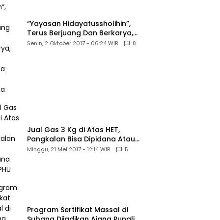
“Yayasan Hidayatussholihin”,
Terus Berjuang Dan Berkarya,
Untuk Agama Dan Bangsa
Senin, 2 Oktober 2017 - 06:24 WIB
8
Jual Gas 3 Kg di Atas HET,
Pangkalan Bisa Dipidana Atau
PHU
Minggu, 21 Mei 2017 - 12:14 WIB
5
Program Sertifikat Massal di
Subang Dijadikan Ajang Pungli