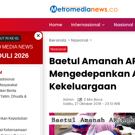
Langsung
ke
konten
Home
Internasional
Nasional
×
UT RI KE-81
Beranda
Nasional
 MEDIA NEWS
Nasional
ULI 2026
Baetul Amanah A
Mengedepankan 
M
adisional
Kekeluargaan
Masyarakat
ikel Berita
 Yatim, Dhuafa &
Admin
2 Min Baca
Sabtu, 27 Oktober 2018 - 23:13 WIB
kan Kepedulian
at Kebersamaan