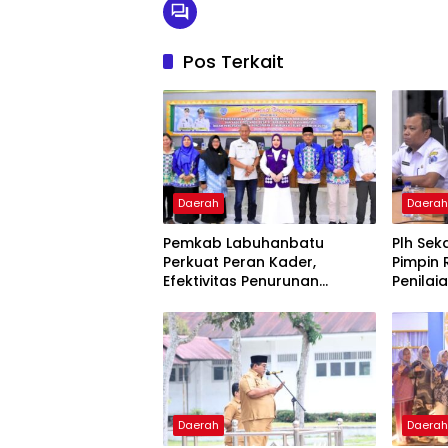
Pos Terkait
Daerah
Daera
Pemkab Labuhanbatu
Plh Se
Perkuat Peran Kader,
Pimpin 
Efektivitas Penurunan
Penilai
Stunting Masih Jadi
Pelayan
Tantangan Bersama
Ombuds
Daerah
Daera