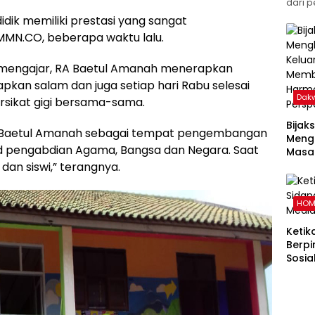
dari p
dik memiliki prestasi yang sangat
MN.CO, beberapa waktu lalu.
r mengajar, RA Baetul Amanah menerapkan
kan salam dan juga setiap hari Rabu selesai
Dak
ersikat gigi bersama-sama.
Bijak
A Baetul Amanah sebagai tempat pengembangan
Meng
ud pengabdian Agama, Bangsa dan Negara. Saat
Masal
Pand
 dan siswi,” terangnya.
Memb
Kelu
HOM
dalam
Islam
Ketik
Berpi
Sosia