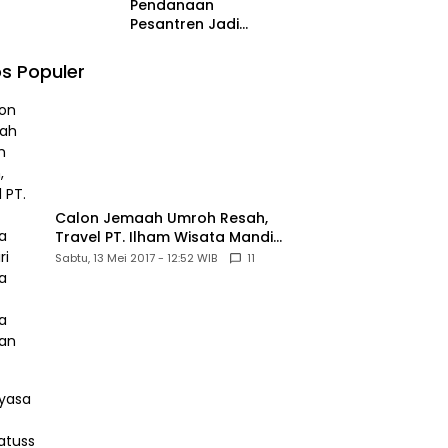
Pendanaan
Pesantren Jadi
Sorotan di MK,
Pemohon Nilai
s Populer
Kewajiban Negara
Masih Belum
Memberikan
Kepastian Hukum
Calon Jemaah Umroh Resah,
Travel PT. Ilham Wisata Mandiri
diduga Tipu Hingga Ratusan
Sabtu, 13 Mei 2017 - 12:52 WIB
11
Juta