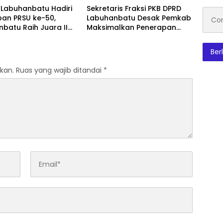
Labuhanbatu Hadiri
Sekretaris Fraksi PKB DPRD
Conto
pan PRSU ke-50,
Labuhanbatu Desak Pemkab
emai
batu Raih Juara II
Maksimalkan Penerapan
Film Pendek
Perda Pembatasan Truk
Bertonase Besar
Ber
kan.
Ruas yang wajib ditandai
*