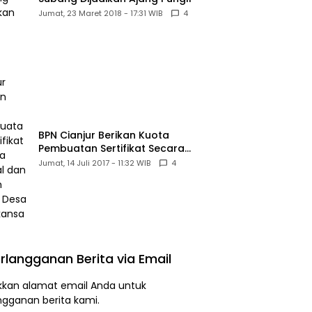
Jumat, 23 Maret 2018 - 17:31 WIB
4
BPN Cianjur Berikan Kuota
Pembuatan Sertifikat Secara
Massal dan Murah Untuk Desa
Jumat, 14 Juli 2017 - 11:32 WIB
4
Babakansari
rlangganan Berita via Email
kan alamat email Anda untuk
ngganan berita kami.