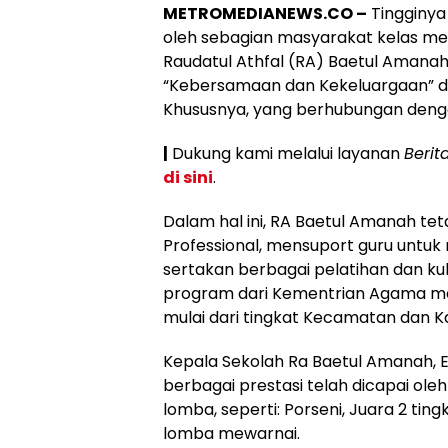
METROMEDIANEWS.CO –
Tingginya
oleh sebagian masyarakat kelas me
Raudatul Athfal (RA) Baetul Amana
“Kebersamaan dan Kekeluargaan” d
Khususnya, yang berhubungan denga
|
Dukung kami melalui layanan
Berit
di sini
.
Dalam hal ini, RA Baetul Amanah te
Professional, mensuport guru untuk
sertakan berbagai pelatihan dan kuli
program dari Kementrian Agama mel
mulai dari tingkat Kecamatan dan 
Kepala Sekolah Ra Baetul Amanah, E
berbagai prestasi telah dicapai ole
lomba, seperti: Porseni, Juara 2 ti
lomba mewarnai.