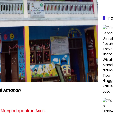
Po
tul Amanah
 Mengedepankan Asas…