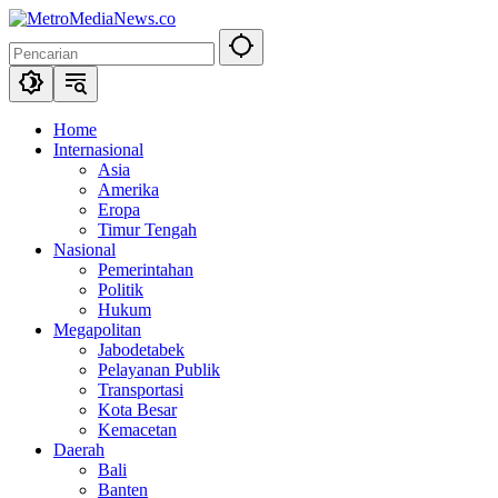
Langsung
ke
konten
Home
Internasional
Asia
Amerika
Eropa
Timur Tengah
Nasional
Pemerintahan
Politik
Hukum
Megapolitan
Jabodetabek
Pelayanan Publik
Transportasi
Kota Besar
Kemacetan
Daerah
Bali
Banten