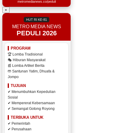
metromedianews.co/peduli
×
HUT RI KE-81
METRO MEDIA NEWS
PEDULI 2026
PROGRAM
🏆 Lomba Tradisional
🎭 Hiburan Masyarakat
📰 Lomba Artikel Berita
🤲 Santunan Yatim, Dhuafa &
Jompo
TUJUAN
✔ Menumbuhkan Kepedulian
Sosial
✔ Mempererat Kebersamaan
✔ Semangat Gotong Royong
TERBUKA UNTUK
✔ Pemerintah
✔ Perusahaan