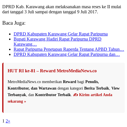
DPRD Kab. Karawang akan melaksanakan masa reses ke II mulai
dari tanggal 3 Juli sampai dengan tanggal 9 Juli 2017.
Baca Juga:
DPRD Kabupaten Karawang Gelar Rapat Paripurna
Bupati Karawang Hadiri Rapat Paripurna DPRD
Karawang…
Rapat Paripurna Penetapan Raperda Tentang APBD Tahun…
DPRD Kabupaten Karawang Gelar Rapat Paripurna dan…
HUT RI ke-81 – Reward MetroMediaNews.co
MetroMediaNews.co memberikan
Reward
bagi
Penulis,
Kontributor, dan Wartawan
dengan kategori
Berita Terbaik
,
View
Terbanyak
, dan
Kontributor Terbaik
.
✍️ Kirim artikel Anda
sekarang »
1
2
»