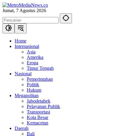
Langsung
ke
Jumat, 7 Agustus 2026
konten
Home
Internasional
Asia
Amerika
Eropa
Timur Tengah
Nasional
Pemerintahan
Politik
Hukum
Megapolitan
Jabodetabek
Pelayanan Publik
Transportasi
Kota Besar
Kemacetan
Daerah
Bali