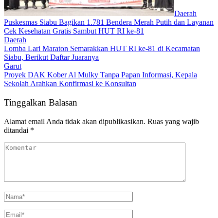
Daerah
Puskesmas Siabu Bagikan 1.781 Bendera Merah Putih dan Layanan
Cek Kesehatan Gratis Sambut HUT RI ke-81
Daerah
Lomba Lari Maraton Semarakkan HUT RI ke-81 di Kecamatan
Siabu, Berikut Daftar Juaranya
Garut
Proyek DAK Kober Al Mulky Tanpa Papan Informasi, Kepala
Sekolah Arahkan Konfirmasi ke Konsultan
Tinggalkan Balasan
Alamat email Anda tidak akan dipublikasikan.
Ruas yang wajib
ditandai
*