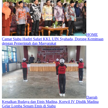
HOME
Camat Siabu Hadiri Safari KKL UIN Syahada, Dorong Kemitraan
dengan Pemerintah dan Masyarakat
Daerah
Kenalkan Budaya dan Etnis Madina, Korwil IV Disdik Madina
Gelar Lomba Senam Etnis di Siabu