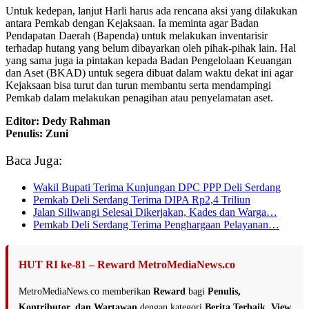
Untuk kedepan, lanjut Harli harus ada rencana aksi yang dilakukan
antara Pemkab dengan Kejaksaan. Ia meminta agar Badan
Pendapatan Daerah (Bapenda) untuk melakukan inventarisir
terhadap hutang yang belum dibayarkan oleh pihak-pihak lain. Hal
yang sama juga ia pintakan kepada Badan Pengelolaan Keuangan
dan Aset (BKAD) untuk segera dibuat dalam waktu dekat ini agar
Kejaksaan bisa turut dan turun membantu serta mendampingi
Pemkab dalam melakukan penagihan atau penyelamatan aset.
Editor: Dedy Rahman
Penulis: Zuni
Baca Juga:
Wakil Bupati Terima Kunjungan DPC PPP Deli Serdang
Pemkab Deli Serdang Terima DIPA Rp2,4 Triliun
Jalan Siliwangi Selesai Dikerjakan, Kades dan Warga…
Pemkab Deli Serdang Terima Penghargaan Pelayanan…
HUT RI ke-81 – Reward MetroMediaNews.co
MetroMediaNews.co memberikan
Reward
bagi
Penulis,
Kontributor, dan Wartawan
dengan kategori
Berita Terbaik
,
View