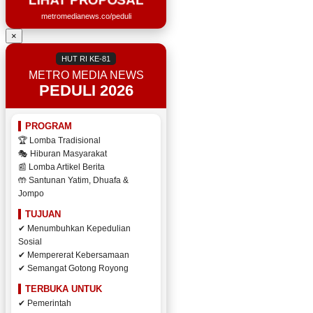
metromedianews.co/peduli
×
HUT RI KE-81
METRO MEDIA NEWS
PEDULI 2026
PROGRAM
🏆 Lomba Tradisional
🎭 Hiburan Masyarakat
📰 Lomba Artikel Berita
🤲 Santunan Yatim, Dhuafa &
Jompo
TUJUAN
✔ Menumbuhkan Kepedulian
Sosial
✔ Mempererat Kebersamaan
✔ Semangat Gotong Royong
TERBUKA UNTUK
✔ Pemerintah