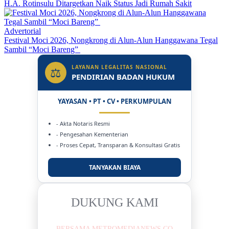
H.A. Rotinsulu Ditargetkan Naik Status Jadi Rumah Sakit
Advertorial
Festival Moci 2026, Nongkrong di Alun-Alun Hanggawana Tegal
Sambil “Moci Bareng”
LAYANAN LEGALITAS NASIONAL
⚖
PENDIRIAN BADAN HUKUM
YAYASAN • PT • CV • PERKUMPULAN
- Akta Notaris Resmi
- Pengesahan Kementerian
- Proses Cepat, Transparan & Konsultasi Gratis
TANYAKAN BIAYA
DUKUNG KAMI
BERSAMA METROMEDIANEWS.CO