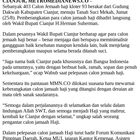
CIANJUR, METROMEDIANEWS.CO
–
Sebanyak 403 Calon Jemaah haji kloter 93 berakat dari Gudung
Dakwah Kabupaten Cianjur, menuju Tanah Suci Mekah, Jumat
(25/8). Pemberangkatan para calon jamaah haji dihadiri langsung
oleh Wakil Bupati Cianjur H.Herman Suherman.
Dalam pesannya Wakil Bupati Cianjur berharap agar para calon
jemaah haji benar – benar menjaga dan berupaya meminimalisir
ganggguan baik kesehatan maupun kendala lain, baik menjelang
pemberangkatan maupun selama berada ditanah suci.
“Jaga nama baik Cianjur pada khususnya dan Bangsa Indonesia
pada umumnya, yaitu dengan berbuat baik, ramah, sopan dan penuh
kekeluargaan,” ucap Wabub saat pelepasan calon jemaah haji.
Sementara itu pantauan MMN.CO dilokasi suasana haru mewarnai
keberangkatan calon jamaah haji yang ditangisi dengan deraian air
mata oleh sanak saudaranya.
“Semoga dalam perjalanannya di selamatkan dan selalu dalam
lindungan Allah SWT, dan semoga menjadi Haji yang mabrur,
kembali ke Cianjur dengan selamat,” ungkap salah seorang
pengantar calon jamaah Haji.
Dalam pelepasan calon jamaah Haji turut hadir Forum Komunikasi
Pimpinan Daerah, Ketua MUI, jajaran Kantor Kemenag, Asisten