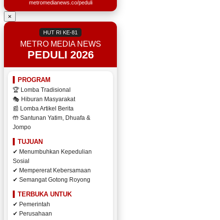
metromedianews.co/peduli
×
HUT RI KE-81
METRO MEDIA NEWS
PEDULI 2026
PROGRAM
🏆 Lomba Tradisional
🎭 Hiburan Masyarakat
📰 Lomba Artikel Berita
🤲 Santunan Yatim, Dhuafa &
Jompo
TUJUAN
✔ Menumbuhkan Kepedulian
Sosial
✔ Mempererat Kebersamaan
✔ Semangat Gotong Royong
TERBUKA UNTUK
✔ Pemerintah
✔ Perusahaan