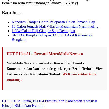
Pemkesra serta tamu undangan lainnya. (NN/Jay)
Baca Juga:
Kapolres Cianjur Hadiri Pelepasan Calon Jemaah Haji
15 Calon Jemaah Haji Wilayah Kecamatan Naringgul…
1.394 Calon Haji Cianjur Siap Berangkat
SEKDA Bengkalis Lepas 121 JCH Asal Kecamatan
Bengkalis
HUT RI ke-81 – Reward MetroMediaNews.co
MetroMediaNews.co memberikan
Reward
bagi
Penulis,
Kontributor, dan Wartawan
dengan kategori
Berita Terbaik
,
View
Terbanyak
, dan
Kontributor Terbaik
.
✍️ Kirim artikel Anda
sekarang »
HUT IBI se Dunia, PD IBI Provinsi dan Kabupaten Apresiasi
Kinerja Bidan Aan Herlina