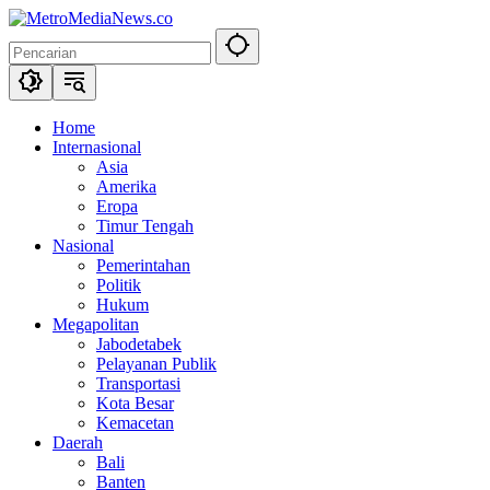
Langsung
ke
konten
Home
Internasional
Asia
Amerika
Eropa
Timur Tengah
Nasional
Pemerintahan
Politik
Hukum
Megapolitan
Jabodetabek
Pelayanan Publik
Transportasi
Kota Besar
Kemacetan
Daerah
Bali
Banten