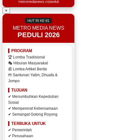
metromedianews.co/peduli
×
HUT RI KE-81
METRO MEDIA NEWS
PEDULI 2026
PROGRAM
🏆 Lomba Tradisional
🎭 Hiburan Masyarakat
📰 Lomba Artikel Berita
🤲 Santunan Yatim, Dhuafa &
Jompo
TUJUAN
✔ Menumbuhkan Kepedulian
Sosial
✔ Mempererat Kebersamaan
✔ Semangat Gotong Royong
TERBUKA UNTUK
✔ Pemerintah
✔ Perusahaan