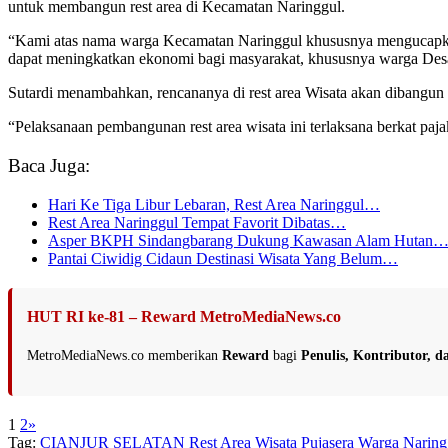
untuk membangun rest area di Kecamatan Naringgul.
“Kami atas nama warga Kecamatan Naringgul khususnya mengucapkan 
dapat meningkatkan ekonomi bagi masyarakat, khususnya warga Desa 
Sutardi menambahkan, rencananya di rest area Wisata akan dibangun ki
“Pelaksanaan pembangunan rest area wisata ini terlaksana berkat paj
Baca Juga:
Hari Ke Tiga Libur Lebaran, Rest Area Naringgul…
Rest Area Naringgul Tempat Favorit Dibatas…
Asper BKPH Sindangbarang Dukung Kawasan Alam Hutan
Pantai Ciwidig Cidaun Destinasi Wisata Yang Belum…
HUT RI ke-81 – Reward MetroMediaNews.co
MetroMediaNews.co memberikan
Reward
bagi
Penulis, Kontributor, 
1
2
»
Tag:
CIANJUR SELATAN
Rest Area Wisata Pujasera
Warga Naring