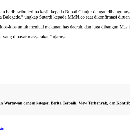
beribu-ribu terima kasih kepada Bupati Cianjur dengan dibangunnya r
Balegede,” ungkap Sutardi kepada MMN.co saat dikonfirmasi diruang 
os-kios untuk menjual makanan has daerah, dan juga dibangun Masjid bes
ak yang dibayar masyarakat,” ujarnya.
…
dan Wartawan
dengan kategori
Berita Terbaik
,
View Terbanyak
, dan
Kontrib
gul