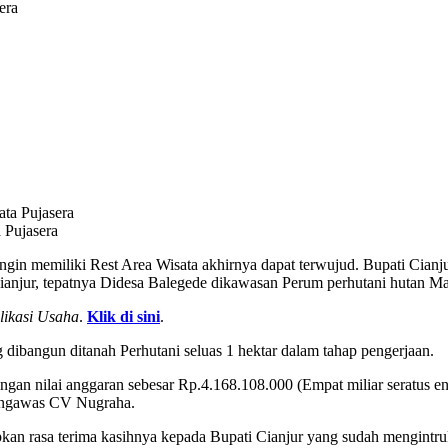
era
 Pujasera
ingin memiliki Rest Area Wisata akhirnya dapat terwujud. Bupati Ci
ianjur, tepatnya Didesa Balegede dikawasan Perum perhutani hutan
likasi Usaha
.
Klik di sini
.
dibangun ditanah Perhutani seluas 1 hektar dalam tahap pengerjaan.
n nilai anggaran sebesar Rp.4.168.108.000 (Empat miliar seratus enam
pengawas CV Nugraha.
pkan rasa terima kasihnya kepada Bupati Cianjur yang sudah mengin