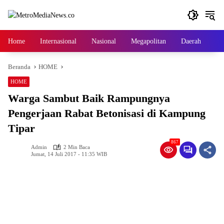
Langsung
ke
konten
Home
Internasional
Nasional
Megapolitan
Daerah
Ga
Beranda
HOME
HOME
Warga Sambut Baik Rampungnya
Pengerjaan Rabat Betonisasi di Kampung
Tipar
867
Admin
2 Min Baca
Jumat, 14 Juli 2017 - 11:35 WIB