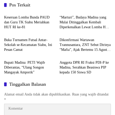
Pos Terkait
HOME
Budaya
Keseruan Lomba Bunda PAUD
“Marturi”, Budaya Madina yang
dan Guru TK Siabu Meriahkan
Mulai Ditinggalkan Kembali
HUT RI ke-81
Diperkenalkan Lewat Lomba HUT
HOME
HOME
RI ke-81 di Siabu
Buka Turnamen Futsal Antar-
Dikonfirmasi Wartawan
Sekolah se-Kecamatan Siabu, Ini
Trannusantara, ZNT Sebut Dirinya
Pesan Camat
“Mafia”, Ajak Bertemu 15 Agustus
HOME
HOME
untuk Klarifikasi Dugaan PETI
Bupati Madina: PETI Wajib
Anggota DPR RI Fraksi PDI-P ke
Diberantas, “Ulang Songon
Madina, Serahkan Beasiswa PIP
Mangayak Amporik”
kepada 150 Siswa SD
Tinggalkan Balasan
Alamat email Anda tidak akan dipublikasikan.
Ruas yang wajib ditandai
*