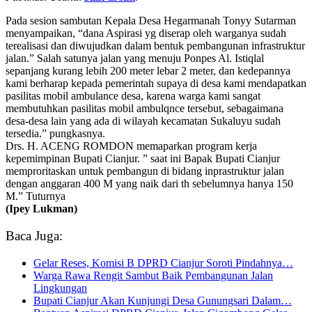
Pada sesion sambutan Kepala Desa Hegarmanah Tonyy Sutarman
menyampaikan, “dana Aspirasi yg diserap oleh warganya sudah
terealisasi dan diwujudkan dalam bentuk pembangunan infrastruktur
jalan.” Salah satunya jalan yang menuju Ponpes Al. Istiqlal
sepanjang kurang lebih 200 meter lebar 2 meter, dan kedepannya
kami berharap kepada pemerintah supaya di desa kami mendapatkan
pasilitas mobil ambulance desa, karena warga kami sangat
membutuhkan pasilitas mobil ambulqnce tersebut, sebagaimana
desa-desa lain yang ada di wilayah kecamatan Sukaluyu sudah
tersedia.” pungkasnya.
Drs. H. ACENG ROMDON memaparkan program kerja
kepemimpinan Bupati Cianjur. ” saat ini Bapak Bupati Cianjur
memproritaskan untuk pembangun di bidang inprastruktur jalan
dengan anggaran 400 M yang naik dari th sebelumnya hanya 150
M.” Tuturnya
(Ipey Lukman)
Baca Juga:
Gelar Reses, Komisi B DPRD Cianjur Soroti Pindahnya…
Warga Rawa Rengit Sambut Baik Pembangunan Jalan
Lingkungan
Bupati Cianjur Akan Kunjungi Desa Gunungsari Dalam…