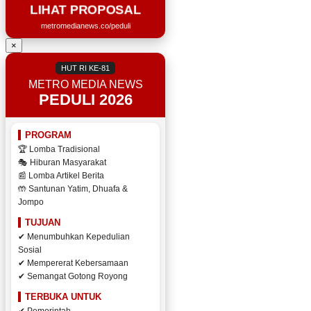
LIHAT PROPOSAL
metromedianews.co/peduli
×
HUT RI KE-81
METRO MEDIA NEWS
PEDULI 2026
PROGRAM
🏆 Lomba Tradisional
🎭 Hiburan Masyarakat
📰 Lomba Artikel Berita
🤲 Santunan Yatim, Dhuafa &
Jompo
TUJUAN
✔ Menumbuhkan Kepedulian
Sosial
✔ Mempererat Kebersamaan
✔ Semangat Gotong Royong
TERBUKA UNTUK