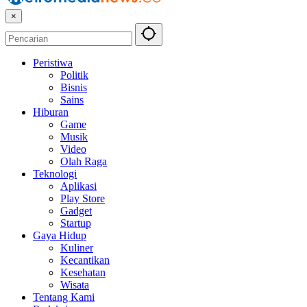
×
Peristiwa
Politik
Bisnis
Sains
Hiburan
Game
Musik
Video
Olah Raga
Teknologi
Aplikasi
Play Store
Gadget
Startup
Gaya Hidup
Kuliner
Kecantikan
Kesehatan
Wisata
Tentang Kami