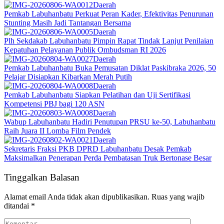
Daerah
Pemkab Labuhanbatu Perkuat Peran Kader, Efektivitas Penurunan
Stunting Masih Jadi Tantangan Bersama
Daerah
Plh Sekdakab Labuhanbatu Pimpin Rapat Tindak Lanjut Penilaian
Kepatuhan Pelayanan Publik Ombudsman RI 2026
Daerah
Pemkab Labuhanbatu Buka Pemusatan Diklat Paskibraka 2026, 50
Pelajar Disiapkan Kibarkan Merah Putih
Daerah
Pemkab Labuhanbatu Siapkan Pelatihan dan Uji Sertifikasi
Kompetensi PBJ bagi 120 ASN
Daerah
Wabup Labuhanbatu Hadiri Penutupan PRSU ke-50, Labuhanbatu
Raih Juara II Lomba Film Pendek
Daerah
Sekretaris Fraksi PKB DPRD Labuhanbatu Desak Pemkab
Maksimalkan Penerapan Perda Pembatasan Truk Bertonase Besar
Tinggalkan Balasan
Alamat email Anda tidak akan dipublikasikan.
Ruas yang wajib
ditandai
*