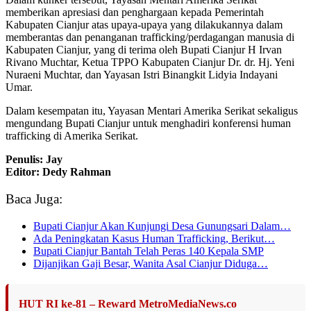
memberikan apresiasi dan penghargaan kepada Pemerintah
Kabupaten Cianjur atas upaya-upaya yang dilakukannya dalam
memberantas dan penanganan trafficking/perdagangan manusia di
Kabupaten Cianjur, yang di terima oleh Bupati Cianjur H Irvan
Rivano Muchtar, Ketua TPPO Kabupaten Cianjur Dr. dr. Hj. Yeni
Nuraeni Muchtar, dan Yayasan Istri Binangkit Lidyia Indayani
Umar.
Dalam kesempatan itu, Yayasan Mentari Amerika Serikat sekaligus
mengundang Bupati Cianjur untuk menghadiri konferensi human
trafficking di Amerika Serikat.
Penulis: Jay
Editor: Dedy Rahman
Baca Juga:
Bupati Cianjur Akan Kunjungi Desa Gunungsari Dalam…
Ada Peningkatan Kasus Human Trafficking, Berikut…
Bupati Cianjur Bantah Telah Peras 140 Kepala SMP
Dijanjikan Gaji Besar, Wanita Asal Cianjur Diduga…
HUT RI ke-81 – Reward MetroMediaNews.co