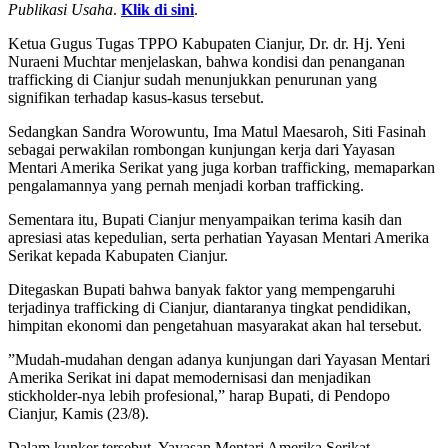
Publikasi Usaha
.
Klik di sini
.
Ketua Gugus Tugas TPPO Kabupaten Cianjur, Dr. dr. Hj. Yeni
Nuraeni Muchtar menjelaskan, bahwa kondisi dan penanganan
trafficking di Cianjur sudah menunjukkan penurunan yang
signifikan terhadap kasus-kasus tersebut.
Sedangkan Sandra Worowuntu, Ima Matul Maesaroh, Siti Fasinah
sebagai perwakilan rombongan kunjungan kerja dari Yayasan
Mentari Amerika Serikat yang juga korban trafficking, memaparkan
pengalamannya yang pernah menjadi korban trafficking.
Sementara itu, Bupati Cianjur menyampaikan terima kasih dan
apresiasi atas kepedulian, serta perhatian Yayasan Mentari Amerika
Serikat kepada Kabupaten Cianjur.
Ditegaskan Bupati bahwa banyak faktor yang mempengaruhi
terjadinya trafficking di Cianjur, diantaranya tingkat pendidikan,
himpitan ekonomi dan pengetahuan masyarakat akan hal tersebut.
”Mudah-mudahan dengan adanya kunjungan dari Yayasan Mentari
Amerika Serikat ini dapat memodernisasi dan menjadikan
stickholder-nya lebih profesional,” harap Bupati, di Pendopo
Cianjur, Kamis (23/8).
Dalam kunker tersebut, Yayasan Mentari Amerika Serikat