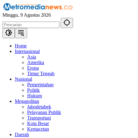
Langsung
ke
Minggu, 9 Agustus 2026
konten
Home
Internasional
Asia
Amerika
Eropa
Timur Tengah
Nasional
Pemerintahan
Politik
Hukum
Megapolitan
Jabodetabek
Pelayanan Publik
Transportasi
Kota Besar
Kemacetan
Daerah