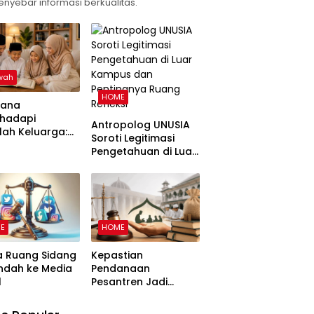
enyebar informasi berkualitas.
wah
HOME
sana
hadapi
Antropolog UNUSIA
ah Keluarga:
Soroti Legitimasi
uan
Pengetahuan di Luar
angun
Kampus dan
arga Harmonis
Pentingnya Ruang
 Perspektif
Refleksi
E
HOME
a Ruang Sidang
Kepastian
ndah ke Media
Pendanaan
l
Pesantren Jadi
Sorotan di MK,
Pemohon Nilai