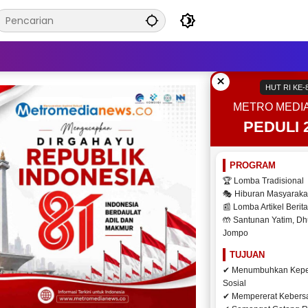
×
HUT RI KE-
METRO MEDI
PEDULI 
PROGRAM
🏆 Lomba Tradisional
🎭 Hiburan Masyaraka
📰 Lomba Artikel Berita
🤲 Santunan Yatim, Dh
Jompo
TUJUAN
✔ Menumbuhkan Kepe
Sosial
✔ Mempererat Keber