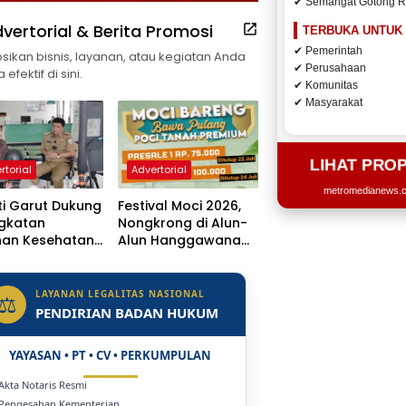
✔ Semangat Gotong 
vertorial & Berita Promosi
TERBUKA UNTUK
✔ Pemerintah
ikan bisnis, layanan, atau kegiatan Anda
✔ Perusahaan
efektif di sini.
✔ Komunitas
✔ Masyarakat
LIHAT PRO
rtorial
Advertorial
metromedianews.co
i Garut Dukung
Festival Moci 2026,
ngkatan
Nongkrong di Alun-
nan Kesehatan,
Alun Hanggawana
 Dr. H.A.
Tegal Sambil “Moci
sulu
Bareng”
getkan Naik
LAYANAN LEGALITAS NASIONAL
⚖
s Jadi Rumah
PENDIRIAN BADAN HUKUM
YAYASAN • PT • CV • PERKUMPULAN
 Akta Notaris Resmi
 Pengesahan Kementerian