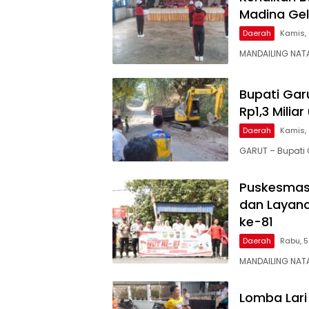
Madina Gel
Daerah
Kamis, 
MANDAILING NAT
Bupati Gar
Rp1,3 Mili
Daerah
Kamis, 
GARUT – Bupati 
Puskesmas 
dan Layana
ke-81
Daerah
Rabu, 5
MANDAILING NAT
Lomba Lari