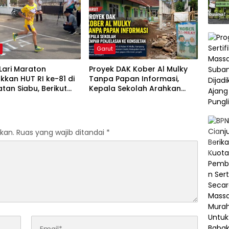
h
Garut
Lari Maraton
Proyek DAK Kober Al Mulky
kan HUT RI ke-81 di
Tanpa Papan Informasi,
an Siabu, Berikut
Kepala Sekolah Arahkan
 Juaranya
Konfirmasi ke Konsultan
kan.
Ruas yang wajib ditandai
*