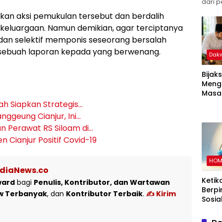
dari p
an aksi pemukulan tersebut dan berdalih
ekeluargaan. Namun demikian, agar terciptanya
an selektif memponis seseorang bersalah
an sebuah laporan kepada yang berwenang.
Dak
Bijak
Meng
Masal
Pand
ah Siapkan Strategis…
Memb
ggeung Cianjur, Ini…
Kelu
n Perawat RS Siloam di…
dalam
 Cianjur Positif Covid-19
Islam
HOM
ediaNews.co
Ketik
ward
bagi
Penulis, Kontributor, dan Wartawan
Berpi
w Terbanyak
, dan
Kontributor Terbaik
.
✍️ Kirim
Sosia