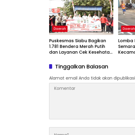
Daerah
Daera
Puskesmas Siabu Bagikan
Lomba 
1.781 Bendera Merah Putih
Semarak
dan Layanan Cek Kesehatan
Kecamat
Gratis Sambut HUT RI ke-81
Daftar
Tinggalkan Balasan
Alamat email Anda tidak akan dipublikasi