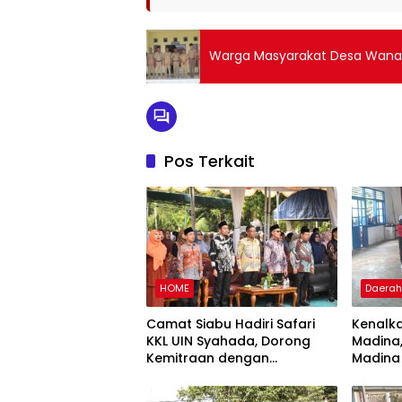
Warga Masyarakat Desa Wanas
Pos Terkait
HOME
Daera
Camat Siabu Hadiri Safari
Kenalka
KKL UIN Syahada, Dorong
Madina,
Kemitraan dengan
Madina
Pemerintah dan Masyarakat
Etnis di