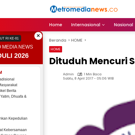
Langsung
ke
konten
Home
Internasional
Nasional
×
UT RI KE-81
Beranda
HOME
 MEDIA NEWS
HOME
ULI 2026
Dituduh Mencuri S
M
Admin
1 Min Baca
Sabtu, 8 April 2017 - 05:06 WIB
adisional
Masyarakat
ikel Berita
 Yatim, Dhuafa &
kan Kepedulian
at Kebersamaan