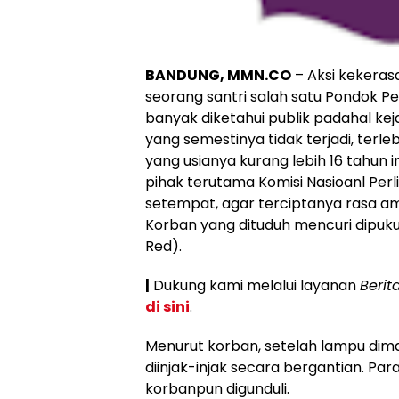
BANDUNG, MMN.CO
– Aksi kekeras
seorang santri salah satu Pondok P
banyak diketahui publik padahal keja
yang semestinya tidak terjadi, terl
yang usianya kurang lebih 16 tahun 
pihak terutama Komisi Nasioanl Per
setempat, agar terciptanya rasa ama
Korban yang dituduh mencuri dipuk
Red).
|
Dukung kami melalui layanan
Berit
di sini
.
Menurut korban, setelah lampu dima
diinjak-injak secara bergantian. Pa
korbanpun digunduli.