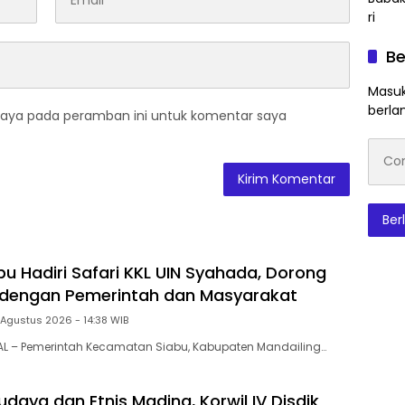
Be
Masuk
berla
saya pada peramban ini untuk komentar saya
Conto
emai
Ber
u Hadiri Safari KKL UIN Syahada, Dorong
 dengan Pemerintah dan Masyarakat
 Agustus 2026 - 14:38 WIB
AL – Pemerintah Kecamatan Siabu, Kabupaten Mandailing…
daya dan Etnis Madina, Korwil IV Disdik