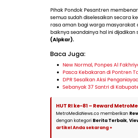
Pihak Pondok Pesantren membenark
semua sudah diselesaikan secara k
rasa aman bagi warga masyarakat d
baiknya seandainya hal ini dijadik
(Alpkar).
Baca Juga:
New Normal, Ponpes Al Fakhriy
Pasca Kebakaran di Pontren Tan
DPR Sesalkan Aksi Penganiayaa
Sebanyak 37 Santri di Kabupaten
HUT RI ke-81 – Reward MetroM
MetroMediaNews.co memberikan
Re
dengan kategori
Berita Terbaik
,
Vie
artikel Anda sekarang »