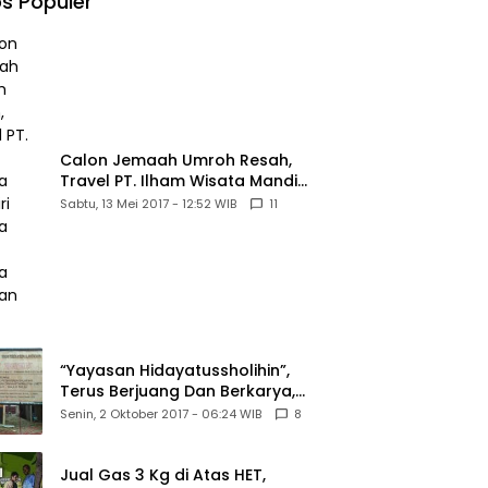
s Populer
Kewajiban Negara
Masih Belum
Memberikan
Kepastian Hukum
Calon Jemaah Umroh Resah,
Travel PT. Ilham Wisata Mandiri
diduga Tipu Hingga Ratusan
Sabtu, 13 Mei 2017 - 12:52 WIB
11
Juta
“Yayasan Hidayatussholihin”,
Terus Berjuang Dan Berkarya,
Untuk Agama Dan Bangsa
Senin, 2 Oktober 2017 - 06:24 WIB
8
Jual Gas 3 Kg di Atas HET,