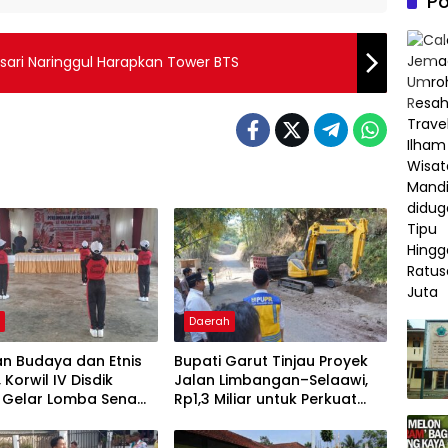
Po
ari Naringgul Harapkan Tower BTS
h
Daerah
n Budaya dan Etnis
Bupati Garut Tinjau Proyek
 Korwil IV Disdik
Jalan Limbangan–Selaawi,
 Gelar Lomba Senam
Rp1,3 Miliar untuk Perkuat
 Siabu
Akses ke Sumedang