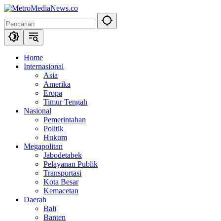
Langsung
ke
konten
Home
Internasional
Asia
Amerika
Eropa
Timur Tengah
Nasional
Pemerintahan
Politik
Hukum
Megapolitan
Jabodetabek
Pelayanan Publik
Transportasi
Kota Besar
Kemacetan
Daerah
Bali
Banten