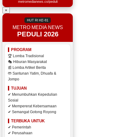
metromedianews.co/peduli
×
HUT RI KE-81
METRO MEDIA NEWS
PEDULI 2026
PROGRAM
🏆 Lomba Tradisional
🎭 Hiburan Masyarakat
📰 Lomba Artikel Berita
🤲 Santunan Yatim, Dhuafa &
Jompo
TUJUAN
✔ Menumbuhkan Kepedulian
Sosial
✔ Mempererat Kebersamaan
✔ Semangat Gotong Royong
TERBUKA UNTUK
✔ Pemerintah
✔ Perusahaan