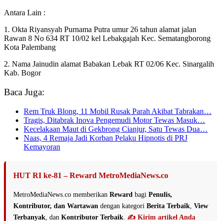
Antara Lain :
1. Okta Riyansyah Purnama Putra umur 26 tahun alamat jalan
Rawan 8 No 634 RT 10/02 kel Lebakgajah Kec. Sematangborong
Kota Palembang
2. Nama Jainudin alamat Babakan Lebak RT 02/06 Kec. Sinargalih
Kab. Bogor
Baca Juga:
Rem Truk Blong, 11 Mobil Rusak Parah Akibat Tabrakan…
Tragis, Ditabrak Inova Pengemudi Motor Tewas Masuk…
Kecelakaan Maut di Gekbrong Cianjur, Satu Tewas Dua…
Naas, 4 Remaja Jadi Korban Pelaku Hipnotis di PRJ
Kemayoran
HUT RI ke-81 – Reward MetroMediaNews.co
MetroMediaNews.co memberikan
Reward
bagi
Penulis,
Kontributor, dan Wartawan
dengan kategori
Berita Terbaik
,
View
Terbanyak
, dan
Kontributor Terbaik
.
✍️ Kirim artikel Anda