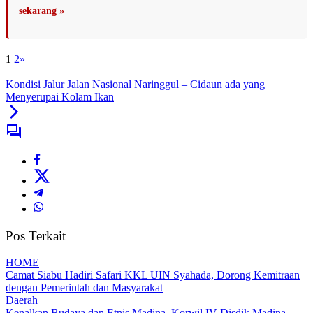
sekarang »
1
2
»
Kondisi Jalur Jalan Nasional Naringgul – Cidaun ada yang
Menyerupai Kolam Ikan
Pos Terkait
HOME
Camat Siabu Hadiri Safari KKL UIN Syahada, Dorong Kemitraan
dengan Pemerintah dan Masyarakat
Daerah
Kenalkan Budaya dan Etnis Madina, Korwil IV Disdik Madina