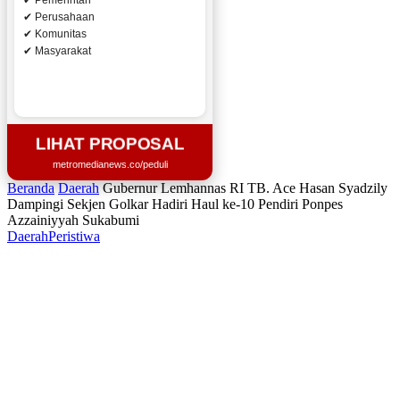
✔ Pemerintah
✔ Perusahaan
✔ Komunitas
✔ Masyarakat
LIHAT PROPOSAL
metromedianews.co/peduli
Beranda
Daerah
Gubernur Lemhannas RI TB. Ace Hasan Syadzily
Dampingi Sekjen Golkar Hadiri Haul ke-10 Pendiri Ponpes
Azzainiyyah Sukabumi
Daerah
Peristiwa