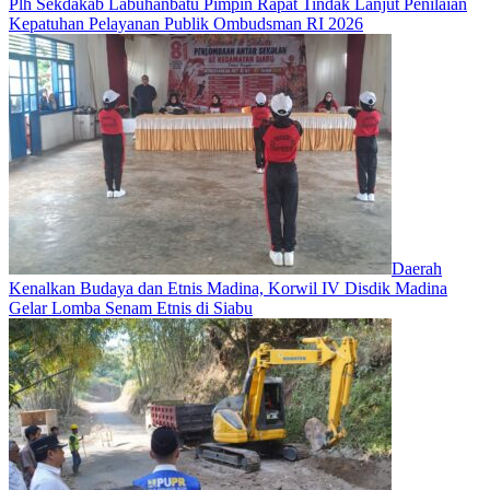
Plh Sekdakab Labuhanbatu Pimpin Rapat Tindak Lanjut Penilaian
Kepatuhan Pelayanan Publik Ombudsman RI 2026
Daerah
Kenalkan Budaya dan Etnis Madina, Korwil IV Disdik Madina
Gelar Lomba Senam Etnis di Siabu