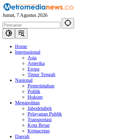
Langsung
ke
Jumat, 7 Agustus 2026
konten
Home
Internasional
Asia
Amerika
Eropa
Timur Tengah
Nasional
Pemerintahan
Politik
Hukum
Megapolitan
Jabodetabek
Pelayanan Publik
Transportasi
Kota Besar
Kemacetan
Daerah