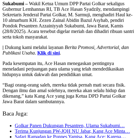
Sukabumi –
Wakil Ketua Umum DPP Partai Golkar sekaligus
Gubernur Lemhannas RI, TB Ace Hasan Syadzily, mendampingi
Sekretaris Jenderal Partai Golkar, M. Sarmuji, menghadiri Haul ke-
10 almarhum KH. Zezen Zainal Abidin Bazul Asyhab, pendiri
Pondok Pesantren Azzainiyyah Sukabumi, Jawa Barat, Kamis
(28/8/2025). Acara tersebut digelar meriah dan dihadiri ribuan santri
serta tokoh masyarakat.
|
Dukung kami melalui layanan
Berita Promosi, Advertorial, dan
Publikasi Usaha
.
Klik di sini
.
Pada kesempatan itu, Ace Hasan menegaskan pentingnya
meneladani perjuangan para ulama yang telah mendedikasikan
hidupnya untuk dakwah dan pendidikan umat.
“Bagi orang-orang saleh, mereka tidak pernah mati secara fisik.
Dengan ilmu dan amal solehnya, mereka akan selalu hidup dan
dikenang,” kata Kang Ace yang juga Ketua DPD Partai Golkar
Jawa Barat dalam sambutannya.
Baca Juga:
Golkar Panen Dukungan Pesantren, Ulama Sukabumi…
Terima Kunjungan PW-JQH NU Jabar, Kang Ace Minta…
Safari Ramadan ke Ponpes Yamisa, Kang Ace: Karena…