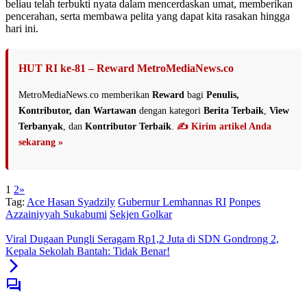
beliau telah terbukti nyata dalam mencerdaskan umat, memberikan
pencerahan, serta membawa pelita yang dapat kita rasakan hingga
hari ini.
HUT RI ke-81 – Reward MetroMediaNews.co
MetroMediaNews.co memberikan
Reward
bagi
Penulis,
Kontributor, dan Wartawan
dengan kategori
Berita Terbaik
,
View
Terbanyak
, dan
Kontributor Terbaik
.
✍️ Kirim artikel Anda
sekarang »
1
2
»
Tag:
Ace Hasan Syadzily
Gubernur Lemhannas RI
Ponpes
Azzainiyyah Sukabumi
Sekjen Golkar
Viral Dugaan Pungli Seragam Rp1,2 Juta di SDN Gondrong 2,
Kepala Sekolah Bantah: Tidak Benar!