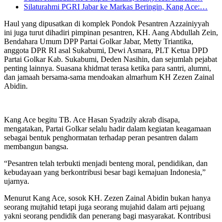
Silaturahmi PGRI Jabar ke Markas Beringin, Kang Ace:…
Haul yang dipusatkan di komplek Pondok Pesantren Azzainiyyah
ini juga turut dihadiri pimpinan pesantren, KH. Aang Abdullah Zein,
Bendahara Umum DPP Partai Golkar Jabar, Metty Triantika,
anggota DPR RI asal Sukabumi, Dewi Asmara, PLT Ketua DPD
Partai Golkar Kab. Sukabumi, Deden Nasihin, dan sejumlah pejabat
penting lainnya. Suasana khidmat terasa ketika para santri, alumni,
dan jamaah bersama-sama mendoakan almarhum KH Zezen Zainal
Abidin.
Kang Ace begitu TB. Ace Hasan Syadzily akrab disapa,
mengatakan, Partai Golkar selalu hadir dalam kegiatan keagamaan
sebagai bentuk penghormatan terhadap peran pesantren dalam
membangun bangsa.
“Pesantren telah terbukti menjadi benteng moral, pendidikan, dan
kebudayaan yang berkontribusi besar bagi kemajuan Indonesia,”
ujarnya.
Menurut Kang Ace, sosok KH. Zezen Zainal Abidin bukan hanya
seorang mujtahid tetapi juga seorang mujahid dalam arti pejuang
yakni seorang pendidik dan penerang bagi masyarakat. Kontribusi