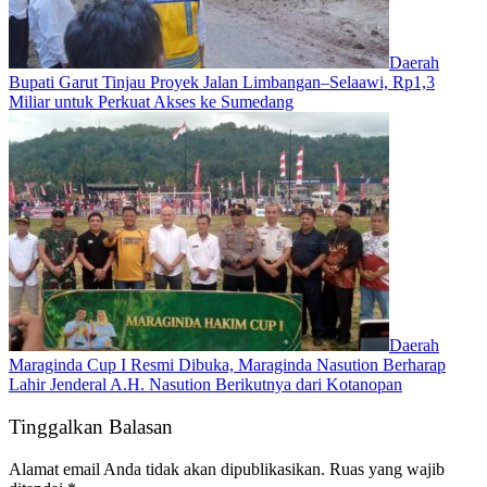
Daerah
Bupati Garut Tinjau Proyek Jalan Limbangan–Selaawi, Rp1,3
Miliar untuk Perkuat Akses ke Sumedang
Daerah
Maraginda Cup I Resmi Dibuka, Maraginda Nasution Berharap
Lahir Jenderal A.H. Nasution Berikutnya dari Kotanopan
Tinggalkan Balasan
Alamat email Anda tidak akan dipublikasikan.
Ruas yang wajib