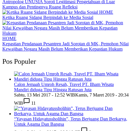
Antropolog UNUSIA Soroti Legitimasi Pengetahuan di Luar
Kampus dan Pentingnya Ruang Refleksi
HOME
Ketika Ruang Sidang Berpindah ke Media Sosial
HOME
Kepastian Pendanaan Pesantren Jadi Sorotan di MK, Pemohon Nilai
Kewajiban Negara Masih Belum Memberikan Kepastian Hukum
Pos Populer
Calon Jemaah Umroh Resah, Travel PT. Ilham Wisata
Mandiri diduga Tipu Hingga Ratusan Juta
Sabtu, 13 Mei 2017 - 12:52 WIB
Kamis, 7 Maret 2019 - 20:34
WIB
11
“Yayasan Hidayatussholihin”, Terus Berjuang Dan Berkarya,
Untuk Agama Dan Bangsa