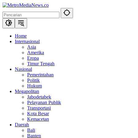
Langsung
ke
konten
Home
Internasional
Asia
Amerika
Eropa
Timur Tengah
Nasional
Pemerintahan
Politik
Hukum
Megapolitan
Jabodetabek
Pelayanan Publik
Transportasi
Kota Besar
Kemacetan
Daerah
Bali
Banten