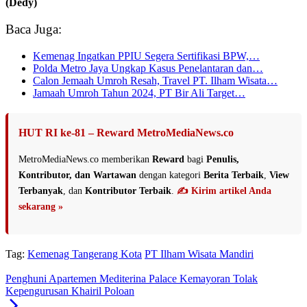
(Dedy)
Baca Juga:
Kemenag Ingatkan PPIU Segera Sertifikasi BPW,…
Polda Metro Jaya Ungkap Kasus Penelantaran dan…
Calon Jemaah Umroh Resah, Travel PT. Ilham Wisata…
Jamaah Umroh Tahun 2024, PT Bir Ali Target…
HUT RI ke-81 – Reward MetroMediaNews.co
MetroMediaNews.co memberikan
Reward
bagi
Penulis,
Kontributor, dan Wartawan
dengan kategori
Berita Terbaik
,
View
Terbanyak
, dan
Kontributor Terbaik
.
✍️ Kirim artikel Anda
sekarang »
Tag:
Kemenag Tangerang Kota
PT Ilham Wisata Mandiri
Penghuni Apartemen Mediterina Palace Kemayoran Tolak
Kepengurusan Khairil Poloan