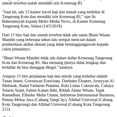
umrah tersebut sudah memiliki izin Kemenag RI.
“Saat ini, ada 15 kantor travel haji dan umrah yang terdaftar di
Tangerang Kota dan memiliki izin Kemenag RI,” ujar Iis
Baheramsyah kepada Metro Media News, di Kantor Kemenag
Tangerang Kota, Selasa (14/5/2019).
Dari 15 biro haji dan umrah tersebut tidak ada nama Ilham Wisata
Mandiri yang beberapa tahun lalu sempat mencuat dalam
pemberitaan akibat oknum yang tidak bertanggungjawab kepada
calon jamaahnya.
“Ilham Wisata Mandiri tidak ada dalam daftar Kemenag Tangerang
Kota dan Kemenag RI. Jika memang ijinnya tidak lengkap dan
terdaftar itu bisa dianggap illegal,” katanya.
Adapun 15 biro perjalanan haji dan umrah yang terdaftar adalah
Tunas Imani, Goenawan Erawisata, Daehatur Ekspres, Arrayyan Al
Mubarak, Baitul Farhanin Pratama, Rafa Lintas Cakrawala, Cahaya
Selaras Sejati, Fahmi Kalam Ilahi, Rihlah Alatas Wisata, Tajak
Ramadhan, Elhasbu Mulia Utama, Indonesia Internasional Business,
Patuna Mekar Jaya (Cabang TangCity), Albilad Universal (Cabang
Kota Tangerang) dan Albilad Universal (Cabang Kota Tangerang
212).