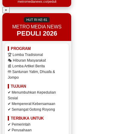
metromedianews.co/peduli
×
HUT RI KE-81
METRO MEDIA NEWS
PEDULI 2026
PROGRAM
🏆 Lomba Tradisional
🎭 Hiburan Masyarakat
📰 Lomba Artikel Berita
🤲 Santunan Yatim, Dhuafa &
Jompo
TUJUAN
✔ Menumbuhkan Kepedulian
Sosial
✔ Mempererat Kebersamaan
✔ Semangat Gotong Royong
TERBUKA UNTUK
✔ Pemerintah
✔ Perusahaan