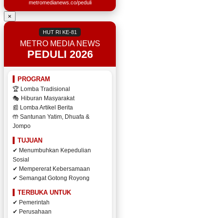
metromedianews.co/peduli
×
HUT RI KE-81
METRO MEDIA NEWS
PEDULI 2026
PROGRAM
🏆 Lomba Tradisional
🎭 Hiburan Masyarakat
📰 Lomba Artikel Berita
🤲 Santunan Yatim, Dhuafa &
Jompo
TUJUAN
✔ Menumbuhkan Kepedulian
Sosial
✔ Mempererat Kebersamaan
✔ Semangat Gotong Royong
TERBUKA UNTUK
✔ Pemerintah
✔ Perusahaan