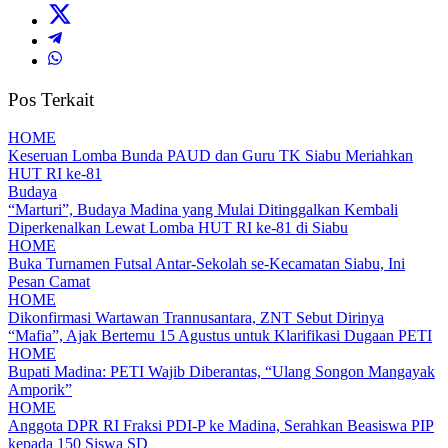
Pos Terkait
HOME
Keseruan Lomba Bunda PAUD dan Guru TK Siabu Meriahkan
HUT RI ke-81
Budaya
“Marturi”, Budaya Madina yang Mulai Ditinggalkan Kembali
Diperkenalkan Lewat Lomba HUT RI ke-81 di Siabu
HOME
Buka Turnamen Futsal Antar-Sekolah se-Kecamatan Siabu, Ini
Pesan Camat
HOME
Dikonfirmasi Wartawan Trannusantara, ZNT Sebut Dirinya
“Mafia”, Ajak Bertemu 15 Agustus untuk Klarifikasi Dugaan PETI
HOME
Bupati Madina: PETI Wajib Diberantas, “Ulang Songon Mangayak
Amporik”
HOME
Anggota DPR RI Fraksi PDI-P ke Madina, Serahkan Beasiswa PIP
kepada 150 Siswa SD