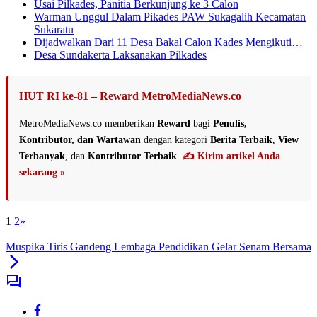
Usai Pilkades, Panitia Berkunjung ke 3 Calon
Warman Unggul Dalam Pikades PAW Sukagalih Kecamatan
Sukaratu
Dijadwalkan Dari 11 Desa Bakal Calon Kades Mengikuti…
Desa Sundakerta Laksanakan Pilkades
HUT RI ke-81 – Reward MetroMediaNews.co
MetroMediaNews.co memberikan
Reward
bagi
Penulis,
Kontributor, dan Wartawan
dengan kategori
Berita Terbaik
,
View
Terbanyak
, dan
Kontributor Terbaik
.
✍️ Kirim artikel Anda
sekarang »
1
2
»
Muspika Tiris Gandeng Lembaga Pendidikan Gelar Senam Bersama