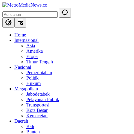
Langsung
ke
konten
Home
Internasional
Asia
Amerika
Eropa
Timur Tengah
Nasional
Pemerintahan
Politik
Hukum
Megapolitan
Jabodetabek
Pelayanan Publik
Transportasi
Kota Besar
Kemacetan
Daerah
Bali
Banten