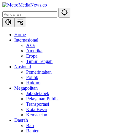
Langsung
ke
konten
Home
Internasional
Asia
Amerika
Eropa
Timur Tengah
Nasional
Pemerintahan
Politik
Hukum
Megapolitan
Jabodetabek
Pelayanan Publik
Transportasi
Kota Besar
Kemacetan
Daerah
Bali
Banten