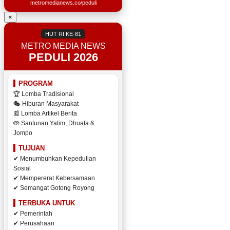
metromedianews.co/peduli
×
HUT RI KE-81
METRO MEDIA NEWS
PEDULI 2026
PROGRAM
🏆 Lomba Tradisional
🎭 Hiburan Masyarakat
📰 Lomba Artikel Berita
🤲 Santunan Yatim, Dhuafa &
Jompo
TUJUAN
✔ Menumbuhkan Kepedulian
Sosial
✔ Mempererat Kebersamaan
✔ Semangat Gotong Royong
TERBUKA UNTUK
✔ Pemerintah
✔ Perusahaan