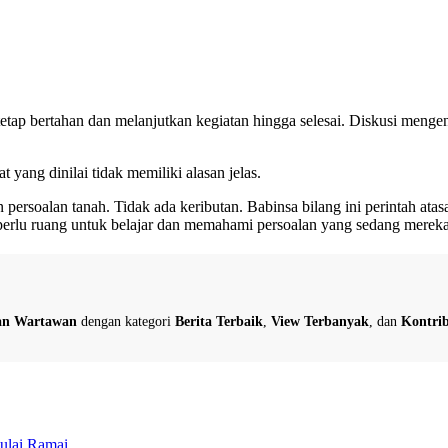
ap bertahan dan melanjutkan kegiatan hingga selesai. Diskusi mengena
yang dinilai tidak memiliki alasan jelas.
ersoalan tanah. Tidak ada keributan. Babinsa bilang ini perintah atasa
perlu ruang untuk belajar dan memahami persoalan yang sedang merek
dan Wartawan
dengan kategori
Berita Terbaik
,
View Terbanyak
, dan
Kontrib
ulai Ramai