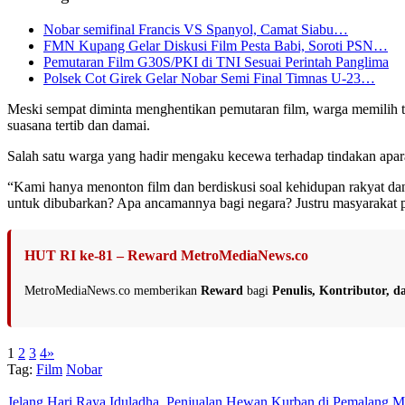
Nobar semifinal Francis VS Spanyol, Camat Siabu…
FMN Kupang Gelar Diskusi Film Pesta Babi, Soroti PSN…
Pemutaran Film G30S/PKI di TNI Sesuai Perintah Panglima
Polsek Cot Girek Gelar Nobar Semi Final Timnas U-23…
Meski sempat diminta menghentikan pemutaran film, warga memilih tet
suasana tertib dan damai.
Salah satu warga yang hadir mengaku kecewa terhadap tindakan aparat 
“Kami hanya menonton film dan berdiskusi soal kehidupan rakyat dan p
untuk dibubarkan? Apa ancamannya bagi negara? Justru masyarakat 
HUT RI ke-81 – Reward MetroMediaNews.co
MetroMediaNews.co memberikan
Reward
bagi
Penulis, Kontributor, 
1
2
3
4
»
Tag:
Film
Nobar
Jelang Hari Raya Iduladha, Penjualan Hewan Kurban di Pemalang M