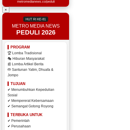
metromedianews.co/peduli
×
HUT RI KE-81
METRO MEDIA NEWS
PEDULI 2026
PROGRAM
🏆 Lomba Tradisional
🎭 Hiburan Masyarakat
📰 Lomba Artikel Berita
🤲 Santunan Yatim, Dhuafa &
Jompo
TUJUAN
✔ Menumbuhkan Kepedulian
Sosial
✔ Mempererat Kebersamaan
✔ Semangat Gotong Royong
TERBUKA UNTUK
✔ Pemerintah
✔ Perusahaan