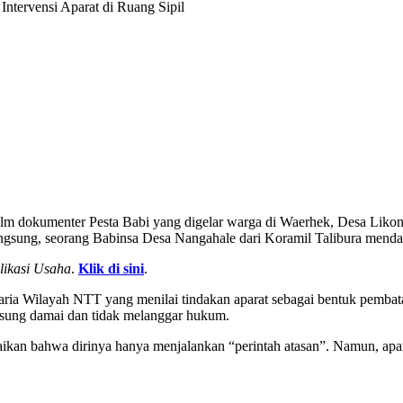
ntervensi Aparat di Ruang Sipil
ilm dokumenter Pesta Babi yang digelar warga di Waerhek, Desa Liko
angsung, seorang Babinsa Desa Nangahale dari Koramil Talibura mendat
likasi Usaha
.
Klik di sini
.
raria Wilayah NTT yang menilai tindakan aparat sebagai bentuk pemba
ngsung damai dan tidak melanggar hukum.
kan bahwa dirinya hanya menjalankan “perintah atasan”. Namun, apar