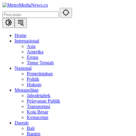
Langsung
ke
konten
Home
Internasional
Asia
Amerika
Eropa
Timur Tengah
Nasional
Pemerintahan
Politik
Hukum
Megapolitan
Jabodetabek
Pelayanan Publik
Transportasi
Kota Besar
Kemacetan
Daerah
Bali
Banten