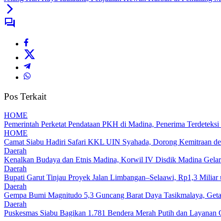
Pos Terkait
HOME
Pemerintah Perketat Pendataan PKH di Madina, Penerima Terdeteksi
HOME
Camat Siabu Hadiri Safari KKL UIN Syahada, Dorong Kemitraan de
Daerah
Kenalkan Budaya dan Etnis Madina, Korwil IV Disdik Madina Gelar
Daerah
Bupati Garut Tinjau Proyek Jalan Limbangan–Selaawi, Rp1,3 Miliar
Daerah
Gempa Bumi Magnitudo 5,3 Guncang Barat Daya Tasikmalaya, Getar
Daerah
Puskesmas Siabu Bagikan 1.781 Bendera Merah Putih dan Layanan 