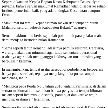
Seperti dikatakan Kepala Bagian Kesra Kabupaten Bekasi, Iyan
priyatna, bahwa seruan maklumat Ramadhan telah di sebar ke setiap
institusi pemerintah baik yang ada di tingkat Kecamatan ataupun
Desa.
“Maklumat ini tertuju kepada rumah makan dan tempat hiburan
Malam di seluruh pelosok Kabupaten Bekasi,” ucapnya.
Seruan maklumat itu berisi sejumlah poin untuk para pelaku usaha
demi menjaga kesucian bulan Ramadhan.
“Sama seperti tahun kemarin jadi isinya pemilik restoran, Cafetaria,
warung makan dan minuman agar tutup sementara operasional
usahanya agar tidak mengganggu kekhusyuan umat muslim yang
berpuasa,” katanya.
Ia menambahkan, tempat usaha tersebut di perbolehkan beroperasi
hanya pada sore hari, tepatnya menjelang buka puasa sampai
menjelang sahur.
“Mengacu pada Perda No 3 tahun 2016 tentang Pariwisata, di dalam
seruan maklumat itu disebutkan bahwa pengusaha tempat hiburan
malam seperti live musik, discotik, panti pijat dan karoke wajib
menutup usahanya,” terangnya.
Semetara itu para tokoh agama dan tokoh masyarakat di Desa Kerta