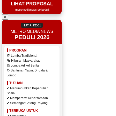
LIHAT PROPOSAL
metromedianews.co/peduli
×
HUT RI KE-81
METRO MEDIA NEWS
PEDULI 2026
PROGRAM
🏆 Lomba Tradisional
🎭 Hiburan Masyarakat
📰 Lomba Artikel Berita
🤲 Santunan Yatim, Dhuafa &
Jompo
TUJUAN
✔ Menumbuhkan Kepedulian
Sosial
✔ Mempererat Kebersamaan
✔ Semangat Gotong Royong
TERBUKA UNTUK