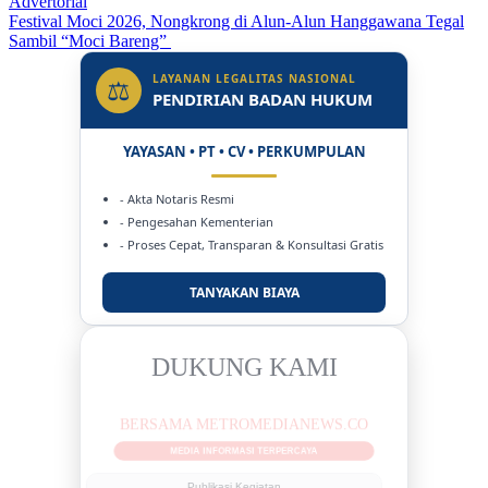
Advertorial
Festival Moci 2026, Nongkrong di Alun-Alun Hanggawana Tegal
Sambil “Moci Bareng”
LAYANAN LEGALITAS NASIONAL
⚖
PENDIRIAN BADAN HUKUM
YAYASAN • PT • CV • PERKUMPULAN
- Akta Notaris Resmi
- Pengesahan Kementerian
- Proses Cepat, Transparan & Konsultasi Gratis
TANYAKAN BIAYA
DUKUNG KAMI
BERSAMA METROMEDIANEWS.CO
MEDIA INFORMASI TERPERCAYA
Publikasi Kegiatan