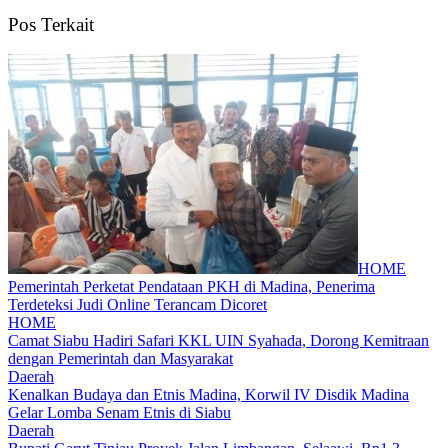
Pos Terkait
HOME
Pemerintah Perketat Pendataan PKH di Madina, Penerima
Terdeteksi Judi Online Terancam Dicoret
HOME
Camat Siabu Hadiri Safari KKL UIN Syahada, Dorong Kemitraan
dengan Pemerintah dan Masyarakat
Daerah
Kenalkan Budaya dan Etnis Madina, Korwil IV Disdik Madina
Gelar Lomba Senam Etnis di Siabu
Daerah