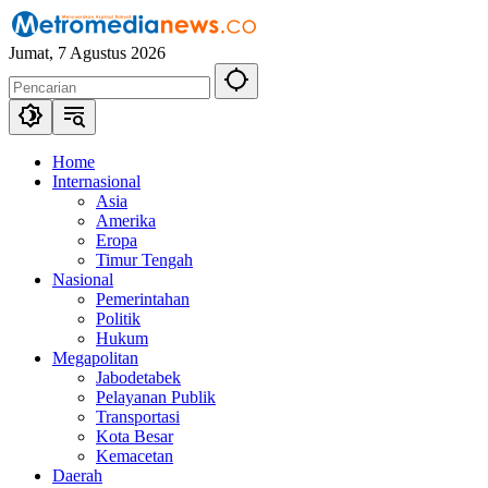
Langsung
ke
Jumat, 7 Agustus 2026
konten
Home
Internasional
Asia
Amerika
Eropa
Timur Tengah
Nasional
Pemerintahan
Politik
Hukum
Megapolitan
Jabodetabek
Pelayanan Publik
Transportasi
Kota Besar
Kemacetan
Daerah