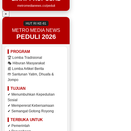
metromedianews.co/peduli
×
HUT RI KE-81
METRO MEDIA NEWS
PEDULI 2026
PROGRAM
🏆 Lomba Tradisional
🎭 Hiburan Masyarakat
📰 Lomba Artikel Berita
🤲 Santunan Yatim, Dhuafa &
Jompo
TUJUAN
✔ Menumbuhkan Kepedulian
Sosial
✔ Mempererat Kebersamaan
✔ Semangat Gotong Royong
TERBUKA UNTUK
✔ Pemerintah