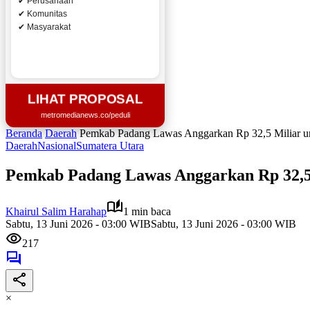
✔ Perusahaan
✔ Komunitas
✔ Masyarakat
LIHAT PROPOSAL
metromedianews.co/peduli
Beranda
Daerah
Pemkab Padang Lawas Anggarkan Rp 32,5 Miliar u
Daerah
Nasional
Sumatera Utara
Pemkab Padang Lawas Anggarkan Rp 32,5 
Khairul Salim Harahap
1 min baca
Sabtu, 13 Juni 2026 - 03:00 WIB
Sabtu, 13 Juni 2026 - 03:00 WIB
217
×