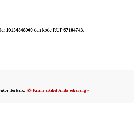
der
10134848000
dan kode RUP
67104743
.
utor Terbaik
.
✍️ Kirim artikel Anda sekarang »