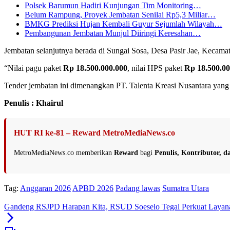
Polsek Barumun Hadiri Kunjungan Tim Monitoring…
Belum Rampung, Proyek Jembatan Senilai Rp5,3 Miliar…
BMKG Prediksi Hujan Kembali Guyur Sejumlah Wilayah…
Pembangunan Jembatan Munjul Diiringi Keresahan…
Jembatan selanjutnya berada di Sungai Sosa, Desa Pasir Jae, Kecam
“Nilai pagu paket
Rp 18.500.000.000
, nilai HPS paket
Rp 18.500.00
Tender jembatan ini dimenangkan PT. Talenta Kreasi Nusantara yang
Penulis : Khairul
HUT RI ke-81 – Reward MetroMediaNews.co
MetroMediaNews.co memberikan
Reward
bagi
Penulis, Kontributor, 
Tag:
Anggaran 2026
APBD 2026
Padang lawas
Sumatra Utara
Gandeng RSJPD Harapan Kita, RSUD Soeselo Tegal Perkuat Layan