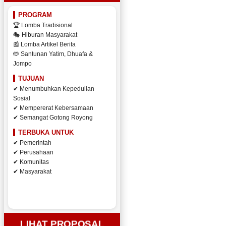
PROGRAM
🏆 Lomba Tradisional
🎭 Hiburan Masyarakat
📰 Lomba Artikel Berita
🤲 Santunan Yatim, Dhuafa &
Jompo
TUJUAN
✔ Menumbuhkan Kepedulian
Sosial
✔ Mempererat Kebersamaan
✔ Semangat Gotong Royong
TERBUKA UNTUK
✔ Pemerintah
✔ Perusahaan
✔ Komunitas
✔ Masyarakat
LIHAT PROPOSAL