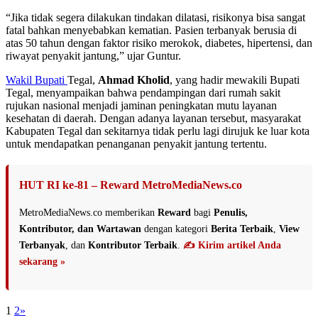
“Jika tidak segera dilakukan tindakan dilatasi, risikonya bisa sangat
fatal bahkan menyebabkan kematian. Pasien terbanyak berusia di
atas 50 tahun dengan faktor risiko merokok, diabetes, hipertensi, dan
riwayat penyakit jantung,” ujar Guntur.
Wakil Bupati
Tegal,
Ahmad Kholid
, yang hadir mewakili Bupati
Tegal, menyampaikan bahwa pendampingan dari rumah sakit
rujukan nasional menjadi jaminan peningkatan mutu layanan
kesehatan di daerah. Dengan adanya layanan tersebut, masyarakat
Kabupaten Tegal dan sekitarnya tidak perlu lagi dirujuk ke luar kota
untuk mendapatkan penanganan penyakit jantung tertentu.
HUT RI ke-81 – Reward MetroMediaNews.co
MetroMediaNews.co memberikan
Reward
bagi
Penulis,
Kontributor, dan Wartawan
dengan kategori
Berita Terbaik
,
View
Terbanyak
, dan
Kontributor Terbaik
.
✍️ Kirim artikel Anda
sekarang »
1
2
»