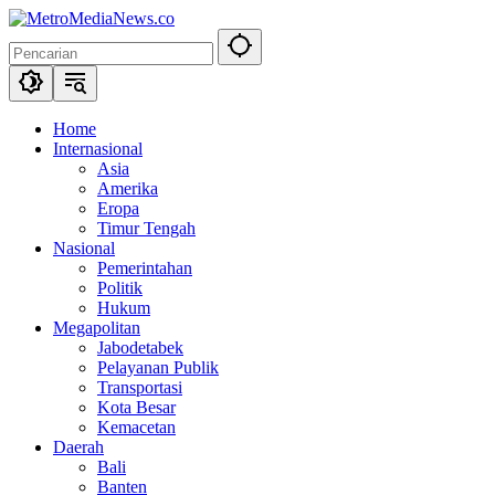
Langsung
ke
konten
Home
Internasional
Asia
Amerika
Eropa
Timur Tengah
Nasional
Pemerintahan
Politik
Hukum
Megapolitan
Jabodetabek
Pelayanan Publik
Transportasi
Kota Besar
Kemacetan
Daerah
Bali
Banten