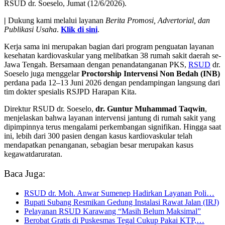
RSUD dr. Soeselo, Jumat (12/6/2026).
|
Dukung kami melalui layanan
Berita Promosi, Advertorial, dan
Publikasi Usaha
.
Klik di sini
.
Kerja sama ini merupakan bagian dari program penguatan layanan
kesehatan kardiovaskular yang melibatkan 38 rumah sakit daerah se-
Jawa Tengah. Bersamaan dengan penandatanganan PKS,
RSUD
dr.
Soeselo juga menggelar
Proctorship Intervensi Non Bedah (INB)
perdana pada 12–13 Juni 2026 dengan pendampingan langsung dari
tim dokter spesialis RSJPD Harapan Kita.
Direktur RSUD dr. Soeselo,
dr. Guntur Muhammad Taqwin
,
menjelaskan bahwa layanan intervensi jantung di rumah sakit yang
dipimpinnya terus mengalami perkembangan signifikan. Hingga saat
ini, lebih dari 300 pasien dengan kasus kardiovaskular telah
mendapatkan penanganan, sebagian besar merupakan kasus
kegawatdaruratan.
Baca Juga:
RSUD dr. Moh. Anwar Sumenep Hadirkan Layanan Poli…
Bupati Subang Resmikan Gedung Instalasi Rawat Jalan (IRJ)
Pelayanan RSUD Karawang “Masih Belum Maksimal”
Berobat Gratis di Puskesmas Tegal Cukup Pakai KTP,…