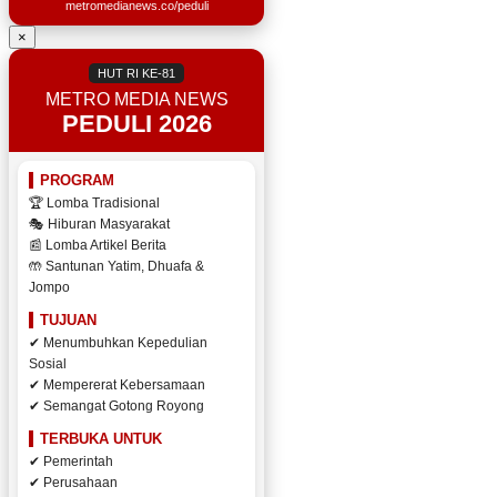
metromedianews.co/peduli
×
HUT RI KE-81
METRO MEDIA NEWS
PEDULI 2026
PROGRAM
🏆 Lomba Tradisional
🎭 Hiburan Masyarakat
📰 Lomba Artikel Berita
🤲 Santunan Yatim, Dhuafa &
Jompo
TUJUAN
✔ Menumbuhkan Kepedulian
Sosial
✔ Mempererat Kebersamaan
✔ Semangat Gotong Royong
TERBUKA UNTUK
✔ Pemerintah
✔ Perusahaan