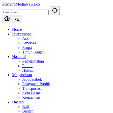
Langsung
ke
konten
Home
Internasional
Asia
Amerika
Eropa
Timur Tengah
Nasional
Pemerintahan
Politik
Hukum
Megapolitan
Jabodetabek
Pelayanan Publik
Transportasi
Kota Besar
Kemacetan
Daerah
Bali
Banten