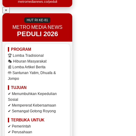
metromedianews.co/peduli
×
HUT RI KE-81
METRO MEDIA NEWS
PEDULI 2026
PROGRAM
🏆 Lomba Tradisional
🎭 Hiburan Masyarakat
📰 Lomba Artikel Berita
🤲 Santunan Yatim, Dhuafa &
Jompo
TUJUAN
✔ Menumbuhkan Kepedulian
Sosial
✔ Mempererat Kebersamaan
✔ Semangat Gotong Royong
TERBUKA UNTUK
✔ Pemerintah
✔ Perusahaan