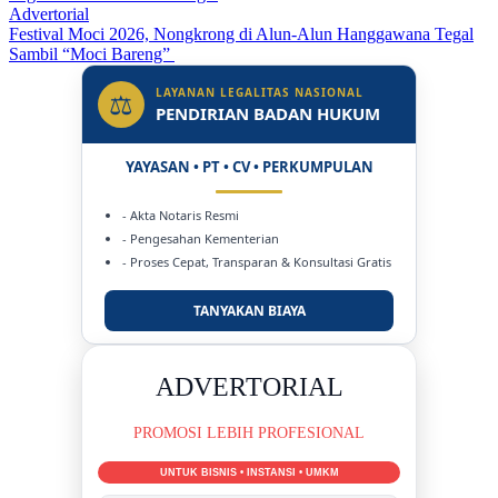
Advertorial
Festival Moci 2026, Nongkrong di Alun-Alun Hanggawana Tegal
Sambil “Moci Bareng”
LAYANAN LEGALITAS NASIONAL
⚖
PENDIRIAN BADAN HUKUM
YAYASAN • PT • CV • PERKUMPULAN
- Akta Notaris Resmi
- Pengesahan Kementerian
- Proses Cepat, Transparan & Konsultasi Gratis
TANYAKAN BIAYA
DUKUNG KAMI
BERSAMA METROMEDIANEWS.CO
MEDIA INFORMASI TERPERCAYA