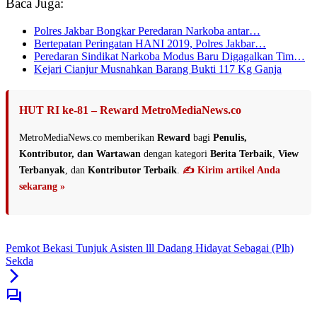
Baca Juga:
Polres Jakbar Bongkar Peredaran Narkoba antar…
Bertepatan Peringatan HANI 2019, Polres Jakbar…
Peredaran Sindikat Narkoba Modus Baru Digagalkan Tim…
Kejari Cianjur Musnahkan Barang Bukti 117 Kg Ganja
HUT RI ke-81 – Reward MetroMediaNews.co
MetroMediaNews.co memberikan
Reward
bagi
Penulis,
Kontributor, dan Wartawan
dengan kategori
Berita Terbaik
,
View
Terbanyak
, dan
Kontributor Terbaik
.
✍️ Kirim artikel Anda
sekarang »
Pemkot Bekasi Tunjuk Asisten lll Dadang Hidayat Sebagai (Plh)
Sekda