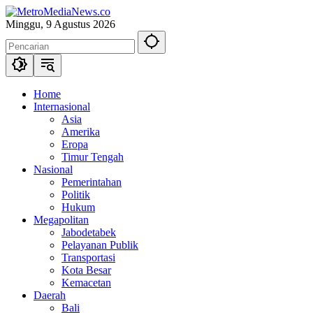
Langsung
ke
Minggu, 9 Agustus 2026
konten
Home
Internasional
Asia
Amerika
Eropa
Timur Tengah
Nasional
Pemerintahan
Politik
Hukum
Megapolitan
Jabodetabek
Pelayanan Publik
Transportasi
Kota Besar
Kemacetan
Daerah
Bali