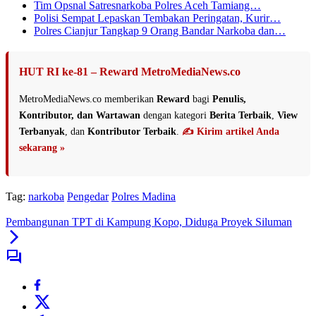
Tim Opsnal Satresnarkoba Polres Aceh Tamiang…
Polisi Sempat Lepaskan Tembakan Peringatan, Kurir…
Polres Cianjur Tangkap 9 Orang Bandar Narkoba dan…
HUT RI ke-81 – Reward MetroMediaNews.co
MetroMediaNews.co memberikan
Reward
bagi
Penulis,
Kontributor, dan Wartawan
dengan kategori
Berita Terbaik
,
View
Terbanyak
, dan
Kontributor Terbaik
.
✍️ Kirim artikel Anda
sekarang »
Tag:
narkoba
Pengedar
Polres Madina
Pembangunan TPT di Kampung Kopo, Diduga Proyek Siluman