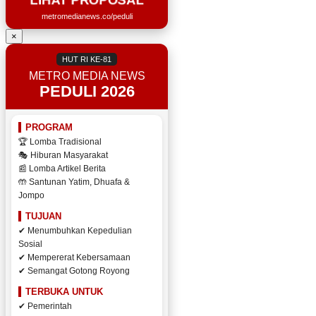
metromedianews.co/peduli
×
HUT RI KE-81
METRO MEDIA NEWS
PEDULI 2026
PROGRAM
🏆 Lomba Tradisional
🎭 Hiburan Masyarakat
📰 Lomba Artikel Berita
🤲 Santunan Yatim, Dhuafa &
Jompo
TUJUAN
✔ Menumbuhkan Kepedulian
Sosial
✔ Mempererat Kebersamaan
✔ Semangat Gotong Royong
TERBUKA UNTUK
✔ Pemerintah