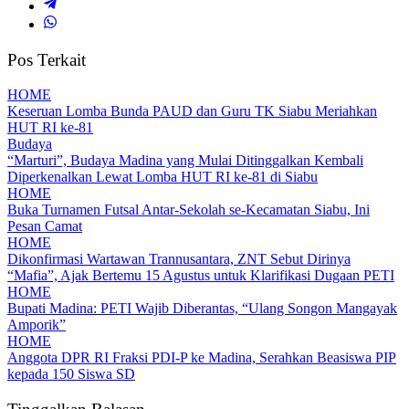
Pos Terkait
HOME
Keseruan Lomba Bunda PAUD dan Guru TK Siabu Meriahkan
HUT RI ke-81
Budaya
“Marturi”, Budaya Madina yang Mulai Ditinggalkan Kembali
Diperkenalkan Lewat Lomba HUT RI ke-81 di Siabu
HOME
Buka Turnamen Futsal Antar-Sekolah se-Kecamatan Siabu, Ini
Pesan Camat
HOME
Dikonfirmasi Wartawan Trannusantara, ZNT Sebut Dirinya
“Mafia”, Ajak Bertemu 15 Agustus untuk Klarifikasi Dugaan PETI
HOME
Bupati Madina: PETI Wajib Diberantas, “Ulang Songon Mangayak
Amporik”
HOME
Anggota DPR RI Fraksi PDI-P ke Madina, Serahkan Beasiswa PIP
kepada 150 Siswa SD