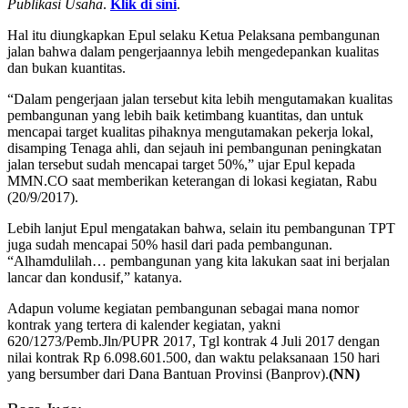
Publikasi Usaha
.
Klik di sini
.
Hal itu diungkapkan Epul selaku Ketua Pelaksana pembangunan
jalan bahwa dalam pengerjaannya lebih mengedepankan kualitas
dan bukan kuantitas.
“Dalam pengerjaan jalan tersebut kita lebih mengutamakan kualitas
pembangunan yang lebih baik ketimbang kuantitas, dan untuk
mencapai target kualitas pihaknya mengutamakan pekerja lokal,
disamping Tenaga ahli, dan sejauh ini pembangunan peningkatan
jalan tersebut sudah mencapai target 50%,” ujar Epul kepada
MMN.CO saat memberikan keterangan di lokasi kegiatan, Rabu
(20/9/2017).
Lebih lanjut Epul mengatakan bahwa, selain itu pembangunan TPT
juga sudah mencapai 50% hasil dari pada pembangunan.
“Alhamdulilah… pembangunan yang kita lakukan saat ini berjalan
lancar dan kondusif,” katanya.
Adapun volume kegiatan pembangunan sebagai mana nomor
kontrak yang tertera di kalender kegiatan, yakni
620/1273/Pemb.Jln/PUPR 2017, Tgl kontrak 4 Juli 2017 dengan
nilai kontrak Rp 6.098.601.500, dan waktu pelaksanaan 150 hari
yang bersumber dari Dana Bantuan Provinsi (Banprov).
(NN)