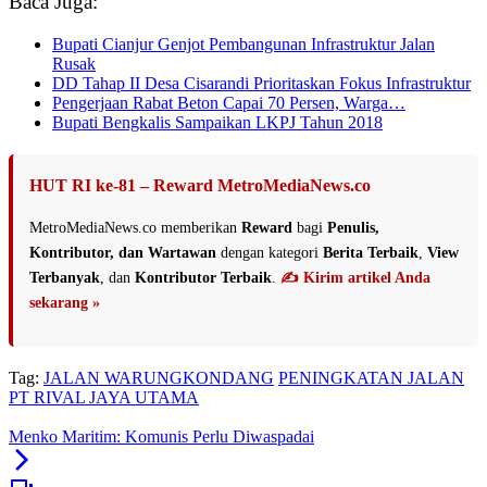
Baca Juga:
Bupati Cianjur Genjot Pembangunan Infrastruktur Jalan
Rusak
DD Tahap II Desa Cisarandi Prioritaskan Fokus Infrastruktur
Pengerjaan Rabat Beton Capai 70 Persen, Warga…
Bupati Bengkalis Sampaikan LKPJ Tahun 2018
HUT RI ke-81 – Reward MetroMediaNews.co
MetroMediaNews.co memberikan
Reward
bagi
Penulis,
Kontributor, dan Wartawan
dengan kategori
Berita Terbaik
,
View
Terbanyak
, dan
Kontributor Terbaik
.
✍️ Kirim artikel Anda
sekarang »
Tag:
JALAN WARUNGKONDANG
PENINGKATAN JALAN
PT RIVAL JAYA UTAMA
Menko Maritim: Komunis Perlu Diwaspadai