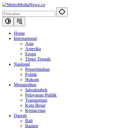
Langsung
ke
konten
Home
Internasional
Asia
Amerika
Eropa
Timur Tengah
Nasional
Pemerintahan
Politik
Hukum
Megapolitan
Jabodetabek
Pelayanan Publik
Transportasi
Kota Besar
Kemacetan
Daerah
Bali
Banten