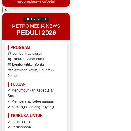
metromedianews.co/peduli
×
HUT RI KE-81
METRO MEDIA NEWS
PEDULI 2026
PROGRAM
🏆 Lomba Tradisional
🎭 Hiburan Masyarakat
📰 Lomba Artikel Berita
🤲 Santunan Yatim, Dhuafa &
Jompo
TUJUAN
✔ Menumbuhkan Kepedulian
Sosial
✔ Mempererat Kebersamaan
✔ Semangat Gotong Royong
TERBUKA UNTUK
✔ Pemerintah
✔ Perusahaan