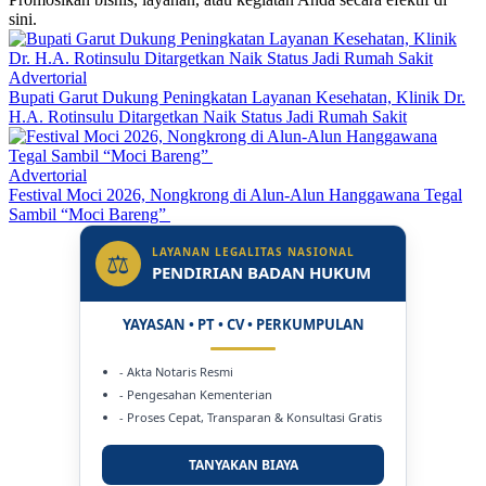
sini.
Advertorial
Bupati Garut Dukung Peningkatan Layanan Kesehatan, Klinik Dr.
H.A. Rotinsulu Ditargetkan Naik Status Jadi Rumah Sakit
Advertorial
Festival Moci 2026, Nongkrong di Alun-Alun Hanggawana Tegal
Sambil “Moci Bareng”
LAYANAN LEGALITAS NASIONAL
⚖
PENDIRIAN BADAN HUKUM
YAYASAN • PT • CV • PERKUMPULAN
- Akta Notaris Resmi
- Pengesahan Kementerian
- Proses Cepat, Transparan & Konsultasi Gratis
TANYAKAN BIAYA