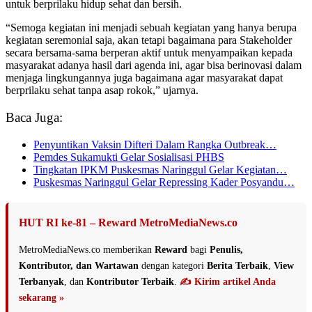
untuk berprilaku hidup sehat dan bersih.
“Semoga kegiatan ini menjadi sebuah kegiatan yang hanya berupa
kegiatan seremonial saja, akan tetapi bagaimana para Stakeholder
secara bersama-sama berperan aktif untuk menyampaikan kepada
masyarakat adanya hasil dari agenda ini, agar bisa berinovasi dalam
menjaga lingkungannya juga bagaimana agar masyarakat dapat
berprilaku sehat tanpa asap rokok,” ujarnya.
Baca Juga:
Penyuntikan Vaksin Difteri Dalam Rangka Outbreak…
Pemdes Sukamukti Gelar Sosialisasi PHBS
Tingkatan IPKM Puskesmas Naringgul Gelar Kegiatan…
Puskesmas Naringgul Gelar Repressing Kader Posyandu…
HUT RI ke-81 – Reward MetroMediaNews.co
MetroMediaNews.co memberikan
Reward
bagi
Penulis,
Kontributor, dan Wartawan
dengan kategori
Berita Terbaik
,
View
Terbanyak
, dan
Kontributor Terbaik
.
✍️ Kirim artikel Anda
sekarang »