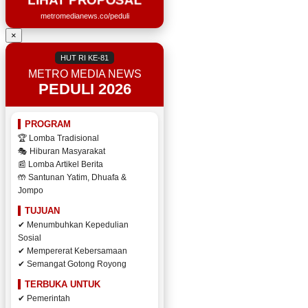
metromedianews.co/peduli
×
HUT RI KE-81
METRO MEDIA NEWS
PEDULI 2026
PROGRAM
🏆 Lomba Tradisional
🎭 Hiburan Masyarakat
📰 Lomba Artikel Berita
🤲 Santunan Yatim, Dhuafa &
Jompo
TUJUAN
✔ Menumbuhkan Kepedulian
Sosial
✔ Mempererat Kebersamaan
✔ Semangat Gotong Royong
TERBUKA UNTUK
✔ Pemerintah