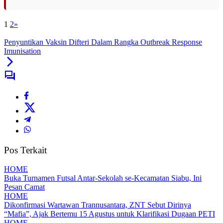
1
2
»
Penyuntikan Vaksin Difteri Dalam Rangka Outbreak Response
Imunisation
Pos Terkait
HOME
Buka Turnamen Futsal Antar-Sekolah se-Kecamatan Siabu, Ini
Pesan Camat
HOME
Dikonfirmasi Wartawan Trannusantara, ZNT Sebut Dirinya
“Mafia”, Ajak Bertemu 15 Agustus untuk Klarifikasi Dugaan PETI
HOME