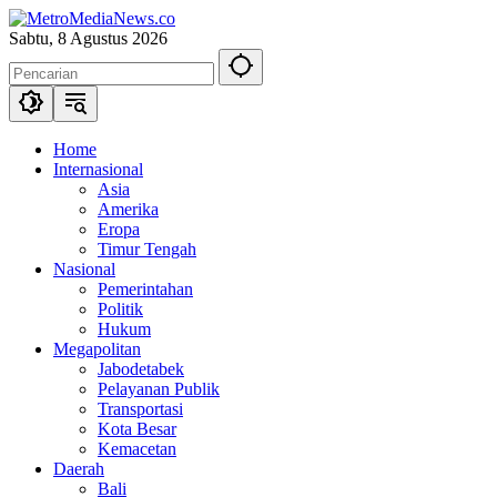
Langsung
ke
Sabtu, 8 Agustus 2026
konten
Home
Internasional
Asia
Amerika
Eropa
Timur Tengah
Nasional
Pemerintahan
Politik
Hukum
Megapolitan
Jabodetabek
Pelayanan Publik
Transportasi
Kota Besar
Kemacetan
Daerah
Bali