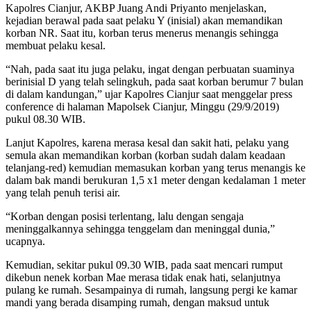
Kapolres Cianjur, AKBP Juang Andi Priyanto menjelaskan,
kejadian berawal pada saat pelaku Y (inisial) akan memandikan
korban NR. Saat itu, korban terus menerus menangis sehingga
membuat pelaku kesal.
“Nah, pada saat itu juga pelaku, ingat dengan perbuatan suaminya
berinisial D yang telah selingkuh, pada saat korban berumur 7 bulan
di dalam kandungan,” ujar Kapolres Cianjur saat menggelar press
conference di halaman Mapolsek Cianjur, Minggu (29/9/2019)
pukul 08.30 WIB.
Lanjut Kapolres, karena merasa kesal dan sakit hati, pelaku yang
semula akan memandikan korban (korban sudah dalam keadaan
telanjang-red) kemudian memasukan korban yang terus menangis ke
dalam bak mandi berukuran 1,5 x1 meter dengan kedalaman 1 meter
yang telah penuh terisi air.
“Korban dengan posisi terlentang, lalu dengan sengaja
meninggalkannya sehingga tenggelam dan meninggal dunia,”
ucapnya.
Kemudian, sekitar pukul 09.30 WIB, pada saat mencari rumput
dikebun nenek korban Mae merasa tidak enak hati, selanjutnya
pulang ke rumah. Sesampainya di rumah, langsung pergi ke kamar
mandi yang berada disamping rumah, dengan maksud untuk