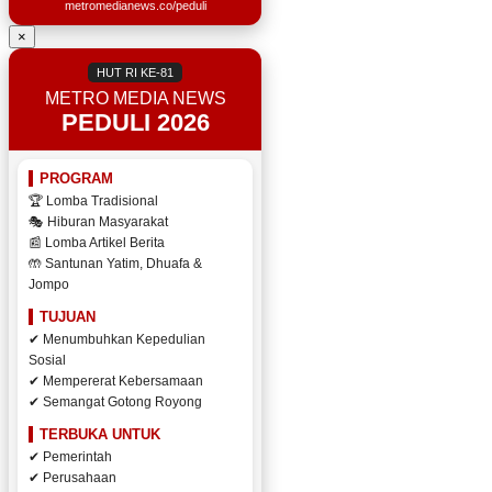
metromedianews.co/peduli
×
HUT RI KE-81
METRO MEDIA NEWS
PEDULI 2026
PROGRAM
🏆 Lomba Tradisional
🎭 Hiburan Masyarakat
📰 Lomba Artikel Berita
🤲 Santunan Yatim, Dhuafa &
Jompo
TUJUAN
✔ Menumbuhkan Kepedulian
Sosial
✔ Mempererat Kebersamaan
✔ Semangat Gotong Royong
TERBUKA UNTUK
✔ Pemerintah
✔ Perusahaan