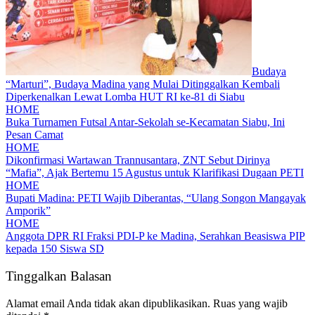
Budaya
“Marturi”, Budaya Madina yang Mulai Ditinggalkan Kembali
Diperkenalkan Lewat Lomba HUT RI ke-81 di Siabu
HOME
Buka Turnamen Futsal Antar-Sekolah se-Kecamatan Siabu, Ini
Pesan Camat
HOME
Dikonfirmasi Wartawan Trannusantara, ZNT Sebut Dirinya
“Mafia”, Ajak Bertemu 15 Agustus untuk Klarifikasi Dugaan PETI
HOME
Bupati Madina: PETI Wajib Diberantas, “Ulang Songon Mangayak
Amporik”
HOME
Anggota DPR RI Fraksi PDI-P ke Madina, Serahkan Beasiswa PIP
kepada 150 Siswa SD
Tinggalkan Balasan
Alamat email Anda tidak akan dipublikasikan.
Ruas yang wajib