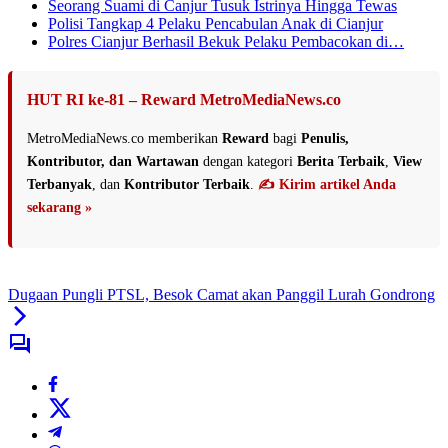
Seorang Suami di Canjur Tusuk Istrinya Hingga Tewas
Polisi Tangkap 4 Pelaku Pencabulan Anak di Cianjur
Polres Cianjur Berhasil Bekuk Pelaku Pembacokan di…
HUT RI ke-81 – Reward MetroMediaNews.co
MetroMediaNews.co memberikan
Reward
bagi
Penulis,
Kontributor, dan Wartawan
dengan kategori
Berita Terbaik
,
View
Terbanyak
, dan
Kontributor Terbaik
.
✍️ Kirim artikel Anda
sekarang »
Dugaan Pungli PTSL, Besok Camat akan Panggil Lurah Gondrong