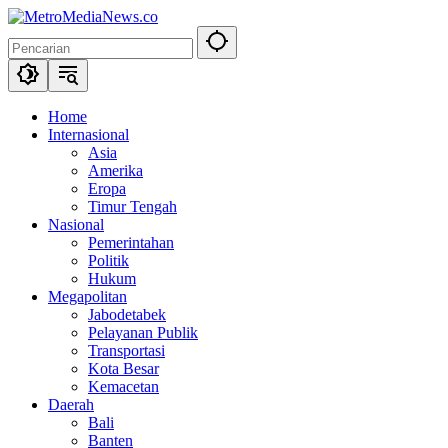
Langsung
ke
konten
Home
Internasional
Asia
Amerika
Eropa
Timur Tengah
Nasional
Pemerintahan
Politik
Hukum
Megapolitan
Jabodetabek
Pelayanan Publik
Transportasi
Kota Besar
Kemacetan
Daerah
Bali
Banten