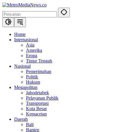
Langsung
ke
konten
Home
Internasional
Asia
Amerika
Eropa
Timur Tengah
Nasional
Pemerintahan
Politik
Hukum
Megapolitan
Jabodetabek
Pelayanan Publik
Transportasi
Kota Besar
Kemacetan
Daerah
Bali
Banten