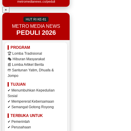
metromedianews.co/peduli
×
HUT RI KE-81
METRO MEDIA NEWS
PEDULI 2026
PROGRAM
🏆 Lomba Tradisional
🎭 Hiburan Masyarakat
📰 Lomba Artikel Berita
🤲 Santunan Yatim, Dhuafa &
Jompo
TUJUAN
✔ Menumbuhkan Kepedulian
Sosial
✔ Mempererat Kebersamaan
✔ Semangat Gotong Royong
TERBUKA UNTUK
✔ Pemerintah
✔ Perusahaan