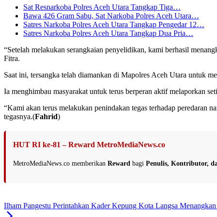
Sat Resnarkoba Polres Aceh Utara Tangkap Tiga…
Bawa 426 Gram Sabu, Sat Narkoba Polres Aceh Utara…
Satres Narkoba Polres Aceh Utara Tangkap Pengedar 12…
Satres Narkoba Polres Aceh Utara Tangkap Dua Pria…
“Setelah melakukan serangkaian penyelidikan, kami berhasil menangka
Fitra.
Saat ini, tersangka telah diamankan di Mapolres Aceh Utara untuk men
Ia menghimbau masyarakat untuk terus berperan aktif melaporkan seti
“Kami akan terus melakukan penindakan tegas terhadap peredaran na
tegasnya.(
Fahrid
)
HUT RI ke-81 – Reward MetroMediaNews.co
MetroMediaNews.co memberikan
Reward
bagi
Penulis, Kontributor, 
Ilham Pangestu Perintahkan Kader Kepung Kota Langsa Menangkan 