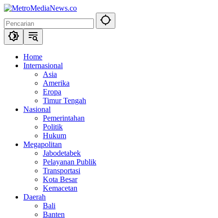
Langsung
ke
konten
Home
Internasional
Asia
Amerika
Eropa
Timur Tengah
Nasional
Pemerintahan
Politik
Hukum
Megapolitan
Jabodetabek
Pelayanan Publik
Transportasi
Kota Besar
Kemacetan
Daerah
Bali
Banten