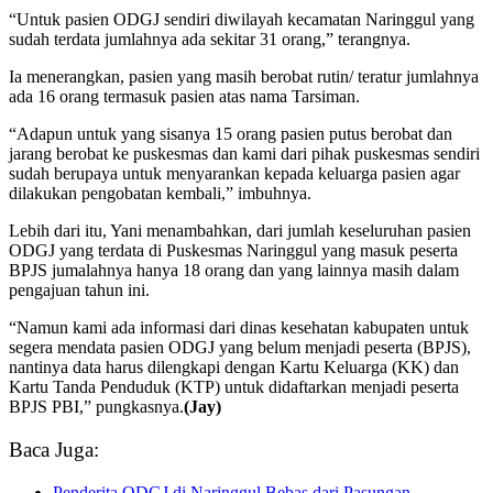
“Untuk pasien ODGJ sendiri diwilayah kecamatan Naringgul yang
sudah terdata jumlahnya ada sekitar 31 orang,” terangnya.
Ia menerangkan, pasien yang masih berobat rutin/ teratur jumlahnya
ada 16 orang termasuk pasien atas nama Tarsiman.
“Adapun untuk yang sisanya 15 orang pasien putus berobat dan
jarang berobat ke puskesmas dan kami dari pihak puskesmas sendiri
sudah berupaya untuk menyarankan kepada keluarga pasien agar
dilakukan pengobatan kembali,” imbuhnya.
Lebih dari itu, Yani menambahkan, dari jumlah keseluruhan pasien
ODGJ yang terdata di Puskesmas Naringgul yang masuk peserta
BPJS jumalahnya hanya 18 orang dan yang lainnya masih dalam
pengajuan tahun ini.
“Namun kami ada informasi dari dinas kesehatan kabupaten untuk
segera mendata pasien ODGJ yang belum menjadi peserta (BPJS),
nantinya data harus dilengkapi dengan Kartu Keluarga (KK) dan
Kartu Tanda Penduduk (KTP) untuk didaftarkan menjadi peserta
BPJS PBI,” pungkasnya.
(Jay)
Baca Juga:
Penderita ODGJ di Naringgul Bebas dari Pasungan