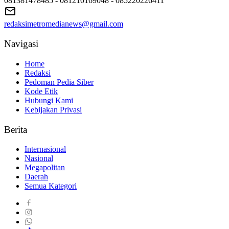
081381478485 - 081210169048 - 085220226411
redaksimetromedianews@gmail.com
Navigasi
Home
Redaksi
Pedoman Pedia Siber
Kode Etik
Hubungi Kami
Kebijakan Privasi
Berita
Internasional
Nasional
Megapolitan
Daerah
Semua Kategori