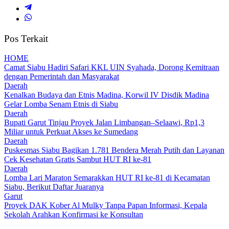
Pos Terkait
HOME
Camat Siabu Hadiri Safari KKL UIN Syahada, Dorong Kemitraan
dengan Pemerintah dan Masyarakat
Daerah
Kenalkan Budaya dan Etnis Madina, Korwil IV Disdik Madina
Gelar Lomba Senam Etnis di Siabu
Daerah
Bupati Garut Tinjau Proyek Jalan Limbangan–Selaawi, Rp1,3
Miliar untuk Perkuat Akses ke Sumedang
Daerah
Puskesmas Siabu Bagikan 1.781 Bendera Merah Putih dan Layanan
Cek Kesehatan Gratis Sambut HUT RI ke-81
Daerah
Lomba Lari Maraton Semarakkan HUT RI ke-81 di Kecamatan
Siabu, Berikut Daftar Juaranya
Garut
Proyek DAK Kober Al Mulky Tanpa Papan Informasi, Kepala
Sekolah Arahkan Konfirmasi ke Konsultan