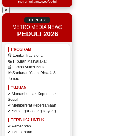
metromedianews.co/peduli
×
HUT RI KE-81
METRO MEDIA NEWS
PEDULI 2026
PROGRAM
🏆 Lomba Tradisional
🎭 Hiburan Masyarakat
📰 Lomba Artikel Berita
🤲 Santunan Yatim, Dhuafa &
Jompo
TUJUAN
✔ Menumbuhkan Kepedulian
Sosial
✔ Mempererat Kebersamaan
✔ Semangat Gotong Royong
TERBUKA UNTUK
✔ Pemerintah
✔ Perusahaan