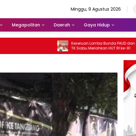
Minggu, 9 Agustus 2026
Megapolitan
Daerah
Gaya Hidup
Keseruan Lomba Bunda PAUD dan Guru
TK Siabu Meriahkan HUT RI ke-81