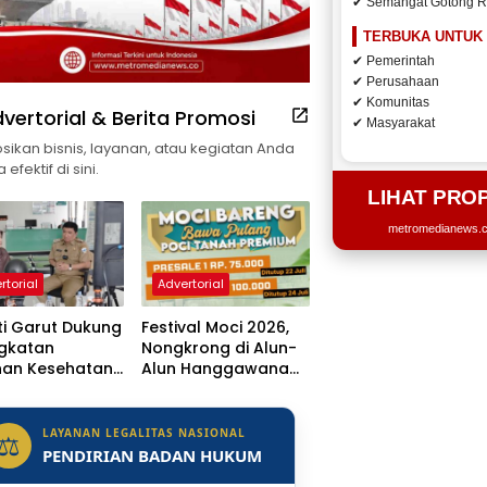
✔ Semangat Gotong 
TERBUKA UNTUK
✔ Pemerintah
✔ Perusahaan
✔ Komunitas
vertorial & Berita Promosi
✔ Masyarakat
ikan bisnis, layanan, atau kegiatan Anda
efektif di sini.
LIHAT PRO
metromedianews.co
rtorial
Advertorial
i Garut Dukung
Festival Moci 2026,
ngkatan
Nongkrong di Alun-
nan Kesehatan,
Alun Hanggawana
 Dr. H.A.
Tegal Sambil “Moci
sulu
Bareng”
getkan Naik
LAYANAN LEGALITAS NASIONAL
⚖
s Jadi Rumah
PENDIRIAN BADAN HUKUM