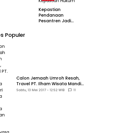
Kepastian
Pendanaan
Pesantren Jadi
Sorotan di MK,
Pemohon Nilai
s Populer
Kewajiban Negara
Masih Belum
Memberikan
Kepastian Hukum
Calon Jemaah Umroh Resah,
Travel PT. Ilham Wisata Mandiri
diduga Tipu Hingga Ratusan
Sabtu, 13 Mei 2017 - 12:52 WIB
11
Juta