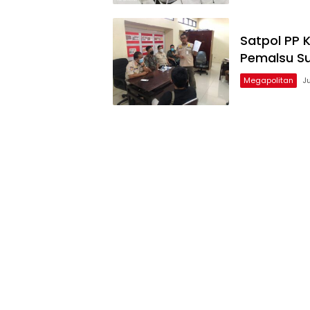
Satpol PP
Pemalsu Sur
Megapolitan
J