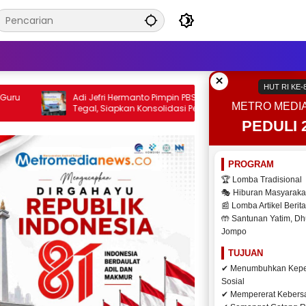
×
HUT RI KE-
Adi Jefri Hermanto Pimpin PBSI Kota
“Marturi”, Buda
METRO MEDI
Tegal, Siapkan Konsolidasi Pengurus
Ditinggalkan Ke
Baru 2026–2030
Lewat Lomba HUT
PEDULI 
PROGRAM
🏆 Lomba Tradisional
🎭 Hiburan Masyaraka
📰 Lomba Artikel Berita
🤲 Santunan Yatim, Dh
Jompo
TUJUAN
✔ Menumbuhkan Kepe
Sosial
✔ Mempererat Keber