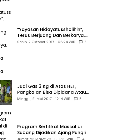
“Yayasan Hidayatussholihin”,
Terus Berjuang Dan Berkarya,
Untuk Agama Dan Bangsa
Senin, 2 Oktober 2017 - 06:24 WIB
8
Jual Gas 3 Kg di Atas HET,
Pangkalan Bisa Dipidana Atau
PHU
Minggu, 21 Mei 2017 - 12:14 WIB
5
Program Sertifikat Massal di
Subang Dijadikan Ajang Pungli
Jumat, 23 Maret 2018 - 17:31 WIB
4