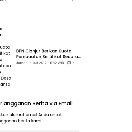
BPN Cianjur Berikan Kuota
Pembuatan Sertifikat Secara
Massal dan Murah Untuk Desa
Jumat, 14 Juli 2017 - 11:32 WIB
4
Babakansari
rlangganan Berita via Email
kan alamat email Anda untuk
ngganan berita kami.