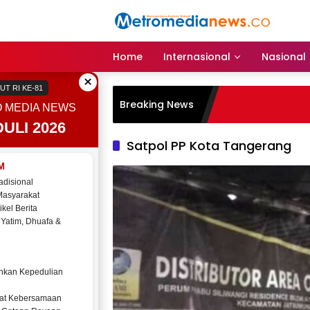
Langsung
ke
konten
Home
Internasional
Nasional
×
UT RI KE-81
Breaking News
 MEDIA NEWS
ULI 2026
Satpol PP Kota Tangerang
M
adisional
Masyarakat
ikel Berita
 Yatim, Dhuafa &
kan Kepedulian
at Kebersamaan