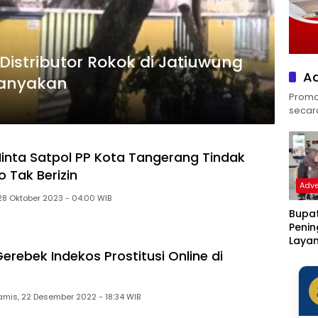
Distributor Rokok di Jatiuwung
Ad
rtanyakan
Promos
secara 
inta Satpol PP Kota Tangerang Tindak
 Tak Berizin
Adve
28 Oktober 2023 - 04:00 WIB
Bupat
Peni
Laya
erebek Indekos Prostitusi Online di
Klinik
Rotin
Ditar
Statu
amis, 22 Desember 2022 - 18:34 WIB
Sakit