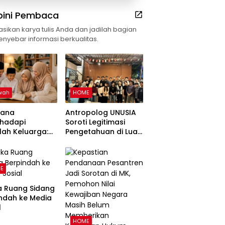
pini Pembaca
asikan karya tulis Anda dan jadilah bagian
enyebar informasi berkualitas.
wah
HOME
sana
Antropolog UNUSIA
hadapi
Soroti Legitimasi
ah Keluarga:
Pengetahuan di Luar
uan
Kampus dan
angun
Pentingnya Ruang
arga Harmonis
Refleksi
E
 Perspektif
a Ruang Sidang
ndah ke Media
l
HOME