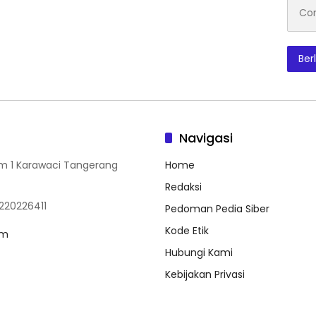
Conto
emai
Ber
Navigasi
Home
rum 1 Karawaci Tangerang
Redaksi
220226411
Pedoman Pedia Siber
Kode Etik
om
Hubungi Kami
Kebijakan Privasi