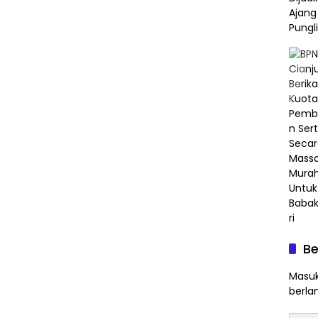
Be
Masuk
berla