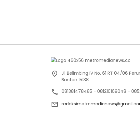
Jl. Belimbing IV No. 61 RT 04/06 Pe
Banten 15138
081381478485 - 081210169048 - 085
redaksimetromedianews@gmail.c