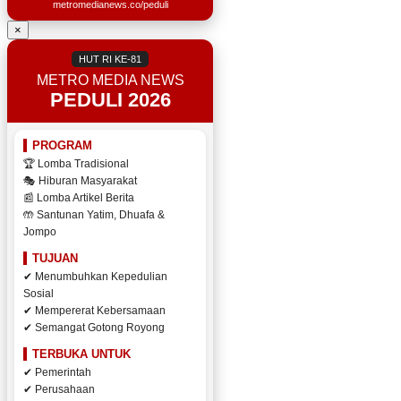
metromedianews.co/peduli
×
HUT RI KE-81
METRO MEDIA NEWS
PEDULI 2026
PROGRAM
🏆 Lomba Tradisional
🎭 Hiburan Masyarakat
📰 Lomba Artikel Berita
🤲 Santunan Yatim, Dhuafa &
Jompo
TUJUAN
✔ Menumbuhkan Kepedulian
Sosial
✔ Mempererat Kebersamaan
✔ Semangat Gotong Royong
TERBUKA UNTUK
✔ Pemerintah
✔ Perusahaan