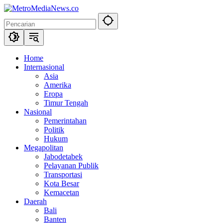
Langsung
ke
konten
Home
Internasional
Asia
Amerika
Eropa
Timur Tengah
Nasional
Pemerintahan
Politik
Hukum
Megapolitan
Jabodetabek
Pelayanan Publik
Transportasi
Kota Besar
Kemacetan
Daerah
Bali
Banten