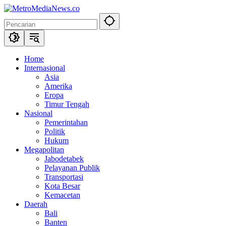
Langsung
ke
konten
Home
Internasional
Asia
Amerika
Eropa
Timur Tengah
Nasional
Pemerintahan
Politik
Hukum
Megapolitan
Jabodetabek
Pelayanan Publik
Transportasi
Kota Besar
Kemacetan
Daerah
Bali
Banten