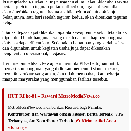
Ia menjelaskan, mekanisme penegakan aturan akan dilakukan secara
bertahap. Setelah teguran pertama diberikan, tiga hari kemudian
akan diterbitkan teguran kedua apabila belum ada tindak lanjut.
Selanjutnya, satu hari setelah teguran kedua, akan diberikan teguran
ketiga.
“Sanksi tegas dapat diberikan apabila kewajiban tersebut tetap tidak
dipenuhi. Untuk bangunan yang masih dalam tahap pembangunan,
aktivitas dapat dihentikan. Sedangkan bangunan yang sudah selesai
dan digunakan untuk kegiatan usaha juga dapat dikenakan
penghentian operasional,” tegasnya.
Heru menambahkan, kewajiban memiliki PBG bertujuan untuk
memastikan bangunan yang didirikan memenuhi standar teknis,
memiliki struktur yang aman, dan tidak membahayakan pekerja
maupun masyarakat yang menggunakan fasilitas tersebut.
HUT RI ke-81 – Reward MetroMediaNews.co
MetroMediaNews.co memberikan
Reward
bagi
Penulis,
Kontributor, dan Wartawan
dengan kategori
Berita Terbaik
,
View
Terbanyak
, dan
Kontributor Terbaik
.
✍️ Kirim artikel Anda
sekarang »