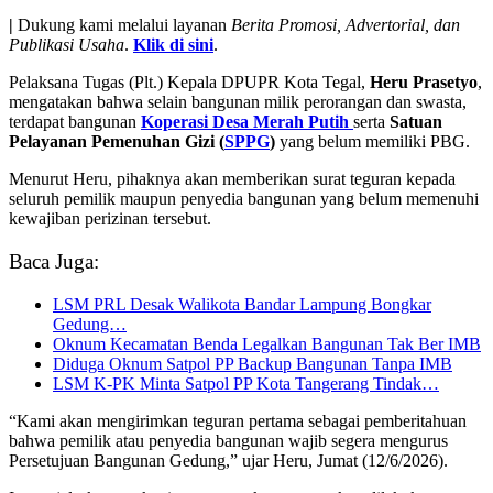
|
Dukung kami melalui layanan
Berita Promosi, Advertorial, dan
Publikasi Usaha
.
Klik di sini
.
Pelaksana Tugas (Plt.) Kepala DPUPR Kota Tegal,
Heru Prasetyo
,
mengatakan bahwa selain bangunan milik perorangan dan swasta,
terdapat bangunan
Koperasi Desa Merah Putih
serta
Satuan
Pelayanan Pemenuhan Gizi (
SPPG
)
yang belum memiliki PBG.
Menurut Heru, pihaknya akan memberikan surat teguran kepada
seluruh pemilik maupun penyedia bangunan yang belum memenuhi
kewajiban perizinan tersebut.
Baca Juga:
LSM PRL Desak Walikota Bandar Lampung Bongkar
Gedung…
Oknum Kecamatan Benda Legalkan Bangunan Tak Ber IMB
Diduga Oknum Satpol PP Backup Bangunan Tanpa IMB
LSM K-PK Minta Satpol PP Kota Tangerang Tindak…
“Kami akan mengirimkan teguran pertama sebagai pemberitahuan
bahwa pemilik atau penyedia bangunan wajib segera mengurus
Persetujuan Bangunan Gedung,” ujar Heru, Jumat (12/6/2026).