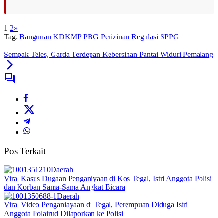
1
2
»
Tag:
Bangunan
KDKMP
PBG
Perizinan
Regulasi
SPPG
Sempak Teles, Garda Terdepan Kebersihan Pantai Widuri Pemalang
Pos Terkait
Daerah
Viral Kasus Dugaan Penganiyaan di Kos Tegal, Istri Anggota Polisi
dan Korban Sama-Sama Angkat Bicara
Daerah
Viral Video Penganiayaan di Tegal, Perempuan Diduga Istri
Anggota Polairud Dilaporkan ke Polisi