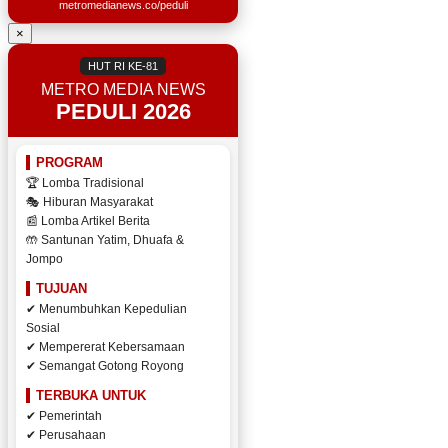
metromedianews.co/peduli
×
HUT RI KE-81
METRO MEDIA NEWS
PEDULI 2026
PROGRAM
🏆 Lomba Tradisional
🎭 Hiburan Masyarakat
📰 Lomba Artikel Berita
🤲 Santunan Yatim, Dhuafa &
Jompo
TUJUAN
✔ Menumbuhkan Kepedulian
Sosial
✔ Mempererat Kebersamaan
✔ Semangat Gotong Royong
TERBUKA UNTUK
✔ Pemerintah
✔ Perusahaan