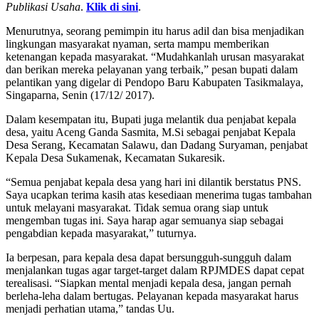
Publikasi Usaha
.
Klik di sini
.
Menurutnya, seorang pemimpin itu harus adil dan bisa menjadikan
lingkungan masyarakat nyaman, serta mampu memberikan
ketenangan kepada masyarakat. “Mudahkanlah urusan masyarakat
dan berikan mereka pelayanan yang terbaik,” pesan bupati dalam
pelantikan yang digelar di Pendopo Baru Kabupaten Tasikmalaya,
Singaparna, Senin (17/12/ 2017).
Dalam kesempatan itu, Bupati juga melantik dua penjabat kepala
desa, yaitu Aceng Ganda Sasmita, M.Si sebagai penjabat Kepala
Desa Serang, Kecamatan Salawu, dan Dadang Suryaman, penjabat
Kepala Desa Sukamenak, Kecamatan Sukaresik.
“Semua penjabat kepala desa yang hari ini dilantik berstatus PNS.
Saya ucapkan terima kasih atas kesediaan menerima tugas tambahan
untuk melayani masyarakat. Tidak semua orang siap untuk
mengemban tugas ini. Saya harap agar semuanya siap sebagai
pengabdian kepada masyarakat,” tuturnya.
Ia berpesan, para kepala desa dapat bersungguh-sungguh dalam
menjalankan tugas agar target-target dalam RPJMDES dapat cepat
terealisasi. “Siapkan mental menjadi kepala desa, jangan pernah
berleha-leha dalam bertugas. Pelayanan kepada masyarakat harus
menjadi perhatian utama,” tandas Uu.