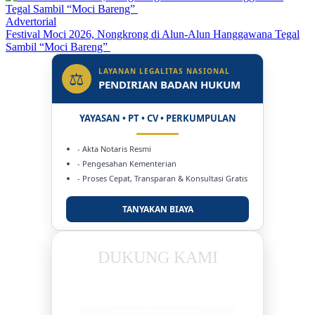
Advertorial
Festival Moci 2026, Nongkrong di Alun-Alun Hanggawana Tegal
Sambil “Moci Bareng”
LAYANAN LEGALITAS NASIONAL
⚖
PENDIRIAN BADAN HUKUM
YAYASAN • PT • CV • PERKUMPULAN
- Akta Notaris Resmi
- Pengesahan Kementerian
- Proses Cepat, Transparan & Konsultasi Gratis
TANYAKAN BIAYA
DUKUNG KAMI
BERSAMA METROMEDIANEWS.CO
MEDIA INFORMASI TERPERCAYA