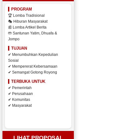
PROGRAM
🏆 Lomba Tradisional
🎭 Hiburan Masyarakat
📰 Lomba Artikel Berita
🤲 Santunan Yatim, Dhuafa &
Jompo
TUJUAN
✔ Menumbuhkan Kepedulian
Sosial
✔ Mempererat Kebersamaan
✔ Semangat Gotong Royong
TERBUKA UNTUK
✔ Pemerintah
✔ Perusahaan
✔ Komunitas
✔ Masyarakat
LIHAT PROPOSAL