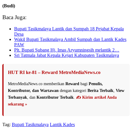
(Budi)
Baca Juga:
Bupati Tasikmalaya Lantik dan Sumpah 18 Pejabat Kepala
Desa
Wakil Bupati Tasikmalaya Ambil Sumpah dan Lantik Kades
PAW
Plt. Bupati Subang Hj. Imas Aryumningsih melantik 2…
Sri Tatmala Jabat Kepala Kejari Kabupaten Tasikmalaya
HUT RI ke-81 – Reward MetroMediaNews.co
MetroMediaNews.co memberikan
Reward
bagi
Penulis,
Kontributor, dan Wartawan
dengan kategori
Berita Terbaik
,
View
Terbanyak
, dan
Kontributor Terbaik
.
✍️ Kirim artikel Anda
sekarang »
Tag:
Bupati Tasikmalaya
Lantik Kades