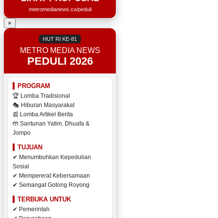
metromedianews.co/peduli
×
HUT RI KE-81
METRO MEDIA NEWS
PEDULI 2026
PROGRAM
🏆 Lomba Tradisional
🎭 Hiburan Masyarakat
📰 Lomba Artikel Berita
🤲 Santunan Yatim, Dhuafa &
Jompo
TUJUAN
✔ Menumbuhkan Kepedulian
Sosial
✔ Mempererat Kebersamaan
✔ Semangat Gotong Royong
TERBUKA UNTUK
✔ Pemerintah