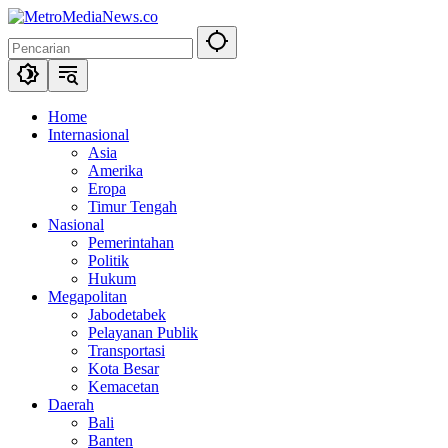
Langsung
ke
konten
Home
Internasional
Asia
Amerika
Eropa
Timur Tengah
Nasional
Pemerintahan
Politik
Hukum
Megapolitan
Jabodetabek
Pelayanan Publik
Transportasi
Kota Besar
Kemacetan
Daerah
Bali
Banten