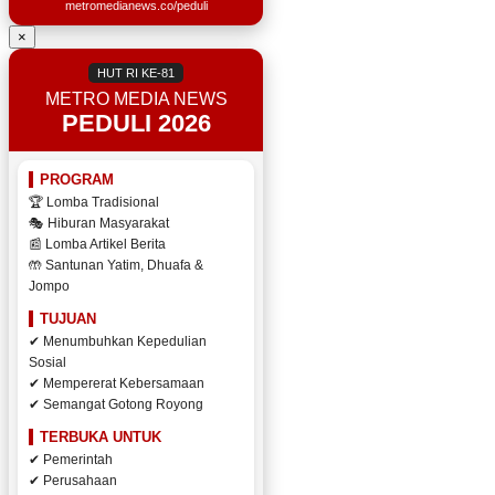
metromedianews.co/peduli
×
HUT RI KE-81
METRO MEDIA NEWS
PEDULI 2026
PROGRAM
🏆 Lomba Tradisional
🎭 Hiburan Masyarakat
📰 Lomba Artikel Berita
🤲 Santunan Yatim, Dhuafa &
Jompo
TUJUAN
✔ Menumbuhkan Kepedulian
Sosial
✔ Mempererat Kebersamaan
✔ Semangat Gotong Royong
TERBUKA UNTUK
✔ Pemerintah
✔ Perusahaan