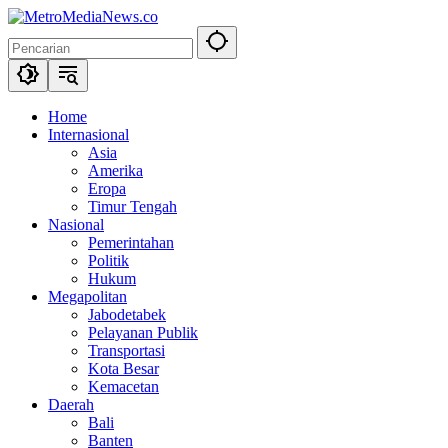
Langsung
ke
konten
Home
Internasional
Asia
Amerika
Eropa
Timur Tengah
Nasional
Pemerintahan
Politik
Hukum
Megapolitan
Jabodetabek
Pelayanan Publik
Transportasi
Kota Besar
Kemacetan
Daerah
Bali
Banten