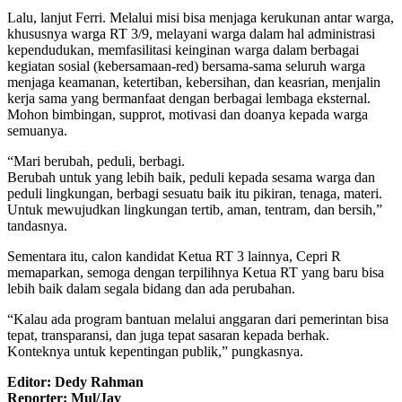
Lalu, lanjut Ferri. Melalui misi bisa menjaga kerukunan antar warga,
khususnya warga RT 3/9, melayani warga dalam hal administrasi
kependudukan, memfasilitasi keinginan warga dalam berbagai
kegiatan sosial (kebersamaan-red) bersama-sama seluruh warga
menjaga keamanan, ketertiban, kebersihan, dan keasrian, menjalin
kerja sama yang bermanfaat dengan berbagai lembaga eksternal.
Mohon bimbingan, supprot, motivasi dan doanya kepada warga
semuanya.
“Mari berubah, peduli, berbagi.
Berubah untuk yang lebih baik, peduli kepada sesama warga dan
peduli lingkungan, berbagi sesuatu baik itu pikiran, tenaga, materi.
Untuk mewujudkan lingkungan tertib, aman, tentram, dan bersih,”
tandasnya.
Sementara itu, calon kandidat Ketua RT 3 lainnya, Cepri R
memaparkan, semoga dengan terpilihnya Ketua RT yang baru bisa
lebih baik dalam segala bidang dan ada perubahan.
“Kalau ada program bantuan melalui anggaran dari pemerintan bisa
tepat, transparansi, dan juga tepat sasaran kepada berhak.
Konteknya untuk kepentingan publik,” pungkasnya.
Editor: Dedy Rahman
Reporter: Mul/Jay