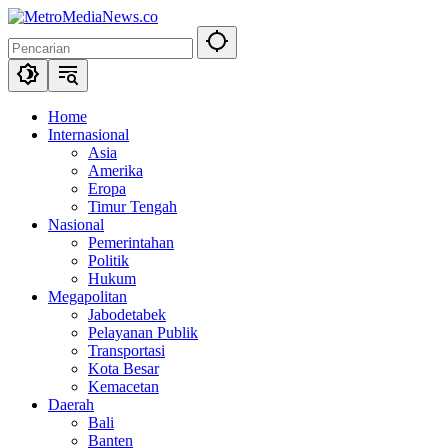
Langsung
ke
konten
Home
Internasional
Asia
Amerika
Eropa
Timur Tengah
Nasional
Pemerintahan
Politik
Hukum
Megapolitan
Jabodetabek
Pelayanan Publik
Transportasi
Kota Besar
Kemacetan
Daerah
Bali
Banten