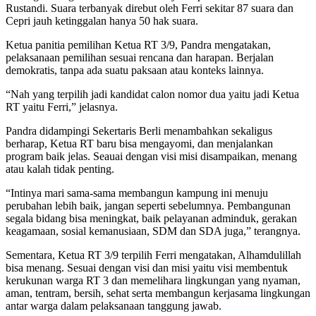
Rustandi. Suara terbanyak direbut oleh Ferri sekitar 87 suara dan
Cepri jauh ketinggalan hanya 50 hak suara.
Ketua panitia pemilihan Ketua RT 3/9, Pandra mengatakan,
pelaksanaan pemilihan sesuai rencana dan harapan. Berjalan
demokratis, tanpa ada suatu paksaan atau konteks lainnya.
“Nah yang terpilih jadi kandidat calon nomor dua yaitu jadi Ketua
RT yaitu Ferri,” jelasnya.
Pandra didampingi Sekertaris Berli menambahkan sekaligus
berharap, Ketua RT baru bisa mengayomi, dan menjalankan
program baik jelas. Seauai dengan visi misi disampaikan, menang
atau kalah tidak penting.
“Intinya mari sama-sama membangun kampung ini menuju
perubahan lebih baik, jangan seperti sebelumnya. Pembangunan
segala bidang bisa meningkat, baik pelayanan adminduk, gerakan
keagamaan, sosial kemanusiaan, SDM dan SDA juga,” terangnya.
Sementara, Ketua RT 3/9 terpilih Ferri mengatakan, Alhamdulillah
bisa menang. Sesuai dengan visi dan misi yaitu visi membentuk
kerukunan warga RT 3 dan memelihara lingkungan yang nyaman,
aman, tentram, bersih, sehat serta membangun kerjasama lingkungan
antar warga dalam pelaksanaan tanggung jawab.