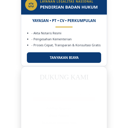
LAYANAN LEGALITAS NASIONAL
⚖
PENDIRIAN BADAN HUKUM
YAYASAN • PT • CV • PERKUMPULAN
- Akta Notaris Resmi
- Pengesahan Kementerian
- Proses Cepat, Transparan & Konsultasi Gratis
TANYAKAN BIAYA
DUKUNG KAMI
BERSAMA METROMEDIANEWS.CO
MEDIA INFORMASI TERPERCAYA
Publikasi Kegiatan
Berita Promosi
Tingkatkan Branding Anda