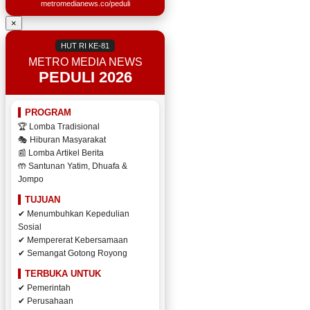
metromedianews.co/peduli
×
HUT RI KE-81
METRO MEDIA NEWS
PEDULI 2026
PROGRAM
🏆 Lomba Tradisional
🎭 Hiburan Masyarakat
📰 Lomba Artikel Berita
🤲 Santunan Yatim, Dhuafa &
Jompo
TUJUAN
✔ Menumbuhkan Kepedulian
Sosial
✔ Mempererat Kebersamaan
✔ Semangat Gotong Royong
TERBUKA UNTUK
✔ Pemerintah
✔ Perusahaan