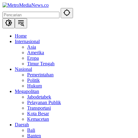
Langsung
ke
konten
Home
Internasional
Asia
Amerika
Eropa
Timur Tengah
Nasional
Pemerintahan
Politik
Hukum
Megapolitan
Jabodetabek
Pelayanan Publik
Transportasi
Kota Besar
Kemacetan
Daerah
Bali
Banten