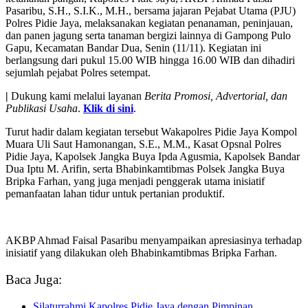
Pasaribu, S.H., S.I.K., M.H., bersama jajaran Pejabat Utama (PJU)
Polres Pidie Jaya, melaksanakan kegiatan penanaman, peninjauan,
dan panen jagung serta tanaman bergizi lainnya di Gampong Pulo
Gapu, Kecamatan Bandar Dua, Senin (11/11). Kegiatan ini
berlangsung dari pukul 15.00 WIB hingga 16.00 WIB dan dihadiri
sejumlah pejabat Polres setempat.
|
Dukung kami melalui layanan
Berita Promosi, Advertorial, dan
Publikasi Usaha
.
Klik di sini
.
Turut hadir dalam kegiatan tersebut Wakapolres Pidie Jaya Kompol
Muara Uli Saut Hamonangan, S.E., M.M., Kasat Opsnal Polres
Pidie Jaya, Kapolsek Jangka Buya Ipda Agusmia, Kapolsek Bandar
Dua Iptu M. Arifin, serta Bhabinkamtibmas Polsek Jangka Buya
Bripka Farhan, yang juga menjadi penggerak utama inisiatif
pemanfaatan lahan tidur untuk pertanian produktif.
AKBP Ahmad Faisal Pasaribu menyampaikan apresiasinya terhadap
inisiatif yang dilakukan oleh Bhabinkamtibmas Bripka Farhan.
Baca Juga:
Silaturrahmi Kapolres Pidie Jaya dengan Pimpinan…