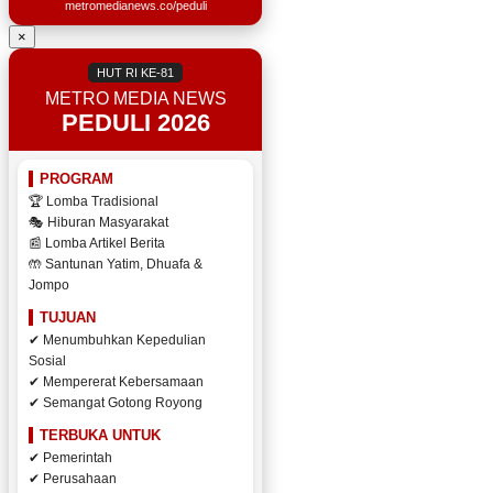
metromedianews.co/peduli
×
HUT RI KE-81
METRO MEDIA NEWS
PEDULI 2026
PROGRAM
🏆 Lomba Tradisional
🎭 Hiburan Masyarakat
📰 Lomba Artikel Berita
🤲 Santunan Yatim, Dhuafa &
Jompo
TUJUAN
✔ Menumbuhkan Kepedulian
Sosial
✔ Mempererat Kebersamaan
✔ Semangat Gotong Royong
TERBUKA UNTUK
✔ Pemerintah
✔ Perusahaan