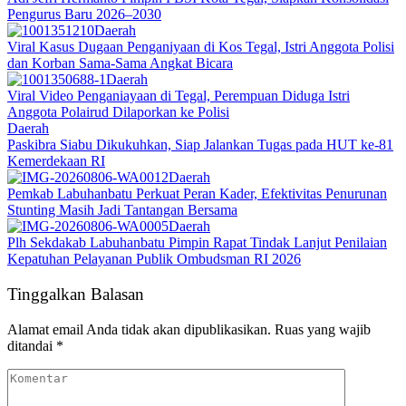
Pengurus Baru 2026–2030
Daerah
Viral Kasus Dugaan Penganiyaan di Kos Tegal, Istri Anggota Polisi
dan Korban Sama-Sama Angkat Bicara
Daerah
Viral Video Penganiayaan di Tegal, Perempuan Diduga Istri
Anggota Polairud Dilaporkan ke Polisi
Daerah
Paskibra Siabu Dikukuhkan, Siap Jalankan Tugas pada HUT ke-81
Kemerdekaan RI
Daerah
Pemkab Labuhanbatu Perkuat Peran Kader, Efektivitas Penurunan
Stunting Masih Jadi Tantangan Bersama
Daerah
Plh Sekdakab Labuhanbatu Pimpin Rapat Tindak Lanjut Penilaian
Kepatuhan Pelayanan Publik Ombudsman RI 2026
Tinggalkan Balasan
Alamat email Anda tidak akan dipublikasikan.
Ruas yang wajib
ditandai
*