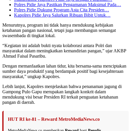
Polres Pidie Jaya Pastikan Pengamanan Maksimal Pada…
Polres Pidie Dukung Program Asta Cita Presiden…
Kapolres Pidie Jaya Salurkan Ribuan Bibit Untuk…
Menurutnya, program ini tidak hanya mendukung kebijakan
ketahanan pangan nasional, tetapi juga membangun semangat
swasembada di tingkat lokal.
“Kegiatan ini adalah bukti nyata kolaborasi antara Polri dan
masyarakat dalam meningkatkan kemandirian pangan,” ujar AKBP
Ahmad Faisal Pasaribu.
Dengan memanfaatkan lahan tidur, kita bersama-sama menciptakan
sumber daya produktif yang berdampak positif bagi kesejahteraan
masyarakat,” ungkap Kapolres.
Lebih lanjut, Kapolres menjelaskan bahwa penanaman jagung di
Gampong Pulo Gapu merupakan langkah konkrit dalam
mendukung visi besar Presiden RI terkait penguatan ketahanan
pangan di daerah.
HUT RI ke-81 – Reward MetroMediaNews.co
MetroMediaNews.co memberikan
Reward
bagi
Penulis,