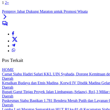
1
2
»
Pemprov Jabar Dukung Maraton untuk Promosi Wisata
Pos Terkait
HOME
Camat Siabu Hadiri Safari KKL UIN Syahada, Dorong Kemitraan de
Daerah
Kenalkan Budaya dan Etnis Madina, Korwil IV Disdik Madina Gelar
Daerah
Bupati Garut Tinjau Proyek Jalan Limbangan–Selaawi, Rp1,3 Miliar
Daerah
Puskesmas Siabu Bagikan 1.781 Bendera Merah Putih dan Layanan 
Daerah
Lomba Lari Maraton Semarakkan HUT RI ke-81 di Kecamatan Siabu,