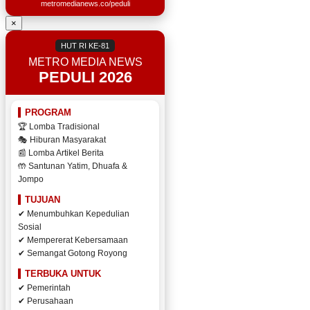
metromedianews.co/peduli
×
HUT RI KE-81
METRO MEDIA NEWS
PEDULI 2026
PROGRAM
🏆 Lomba Tradisional
🎭 Hiburan Masyarakat
📰 Lomba Artikel Berita
🤲 Santunan Yatim, Dhuafa &
Jompo
TUJUAN
✔ Menumbuhkan Kepedulian
Sosial
✔ Mempererat Kebersamaan
✔ Semangat Gotong Royong
TERBUKA UNTUK
✔ Pemerintah
✔ Perusahaan