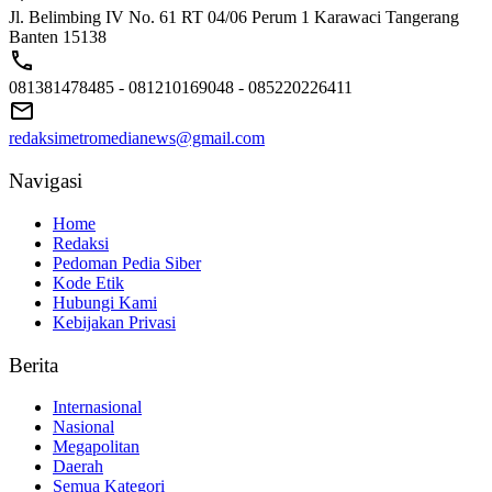
Jl. Belimbing IV No. 61 RT 04/06 Perum 1 Karawaci Tangerang
Banten 15138
081381478485 - 081210169048 - 085220226411
redaksimetromedianews@gmail.com
Navigasi
Home
Redaksi
Pedoman Pedia Siber
Kode Etik
Hubungi Kami
Kebijakan Privasi
Berita
Internasional
Nasional
Megapolitan
Daerah
Semua Kategori