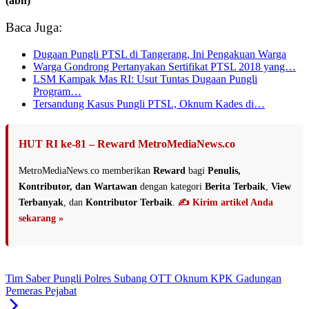
(abh)
Baca Juga:
Dugaan Pungli PTSL di Tangerang, Ini Pengakuan Warga
Warga Gondrong Pertanyakan Sertifikat PTSL 2018 yang…
LSM Kampak Mas RI: Usut Tuntas Dugaan Pungli
Program…
Tersandung Kasus Pungli PTSL, Oknum Kades di…
HUT RI ke-81 – Reward MetroMediaNews.co
MetroMediaNews.co memberikan
Reward
bagi
Penulis,
Kontributor, dan Wartawan
dengan kategori
Berita Terbaik
,
View
Terbanyak
, dan
Kontributor Terbaik
.
✍️ Kirim artikel Anda
sekarang »
Tim Saber Pungli Polres Subang OTT Oknum KPK Gadungan
Pemeras Pejabat