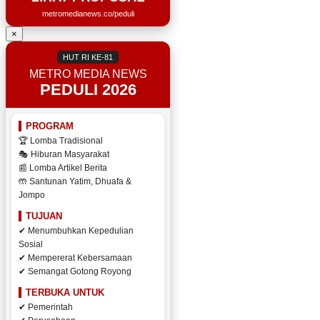
metromedianews.co/peduli
×
HUT RI KE-81
METRO MEDIA NEWS
PEDULI 2026
PROGRAM
🏆 Lomba Tradisional
🎭 Hiburan Masyarakat
📰 Lomba Artikel Berita
🤲 Santunan Yatim, Dhuafa &
Jompo
TUJUAN
✔ Menumbuhkan Kepedulian
Sosial
✔ Mempererat Kebersamaan
✔ Semangat Gotong Royong
TERBUKA UNTUK
✔ Pemerintah