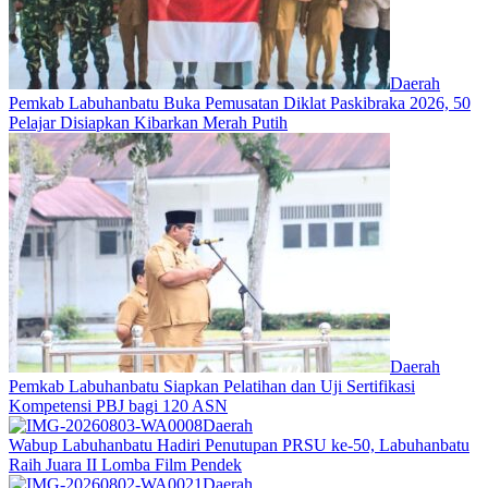
Daerah
Pemkab Labuhanbatu Buka Pemusatan Diklat Paskibraka 2026, 50
Pelajar Disiapkan Kibarkan Merah Putih
Daerah
Pemkab Labuhanbatu Siapkan Pelatihan dan Uji Sertifikasi
Kompetensi PBJ bagi 120 ASN
Daerah
Wabup Labuhanbatu Hadiri Penutupan PRSU ke-50, Labuhanbatu
Raih Juara II Lomba Film Pendek
Daerah