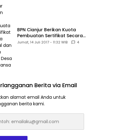
BPN Cianjur Berikan Kuota
Pembuatan Sertifikat Secara
Massal dan Murah Untuk Desa
Jumat, 14 Juli 2017 - 11:32 WIB
4
Babakansari
rlangganan Berita via Email
kan alamat email Anda untuk
ngganan berita kami.
h:
laku@gmail.com