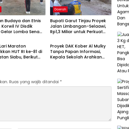
h
Daerah
n Budaya dan Etnis
Bupati Garut Tinjau Proyek
 Korwil IV Disdik
Jalan Limbangan–Selaawi,
 Gelar Lomba Senam
Rp1,3 Miliar untuk Perkuat
h
Garut
 Siabu
Akses ke Sumedang
Lari Maraton
Proyek DAK Kober Al Mulky
kan HUT RI ke-81 di
Tanpa Papan Informasi,
an Siabu, Berikut
Kepala Sekolah Arahkan
 Juaranya
Konfirmasi ke Konsultan
kan.
Ruas yang wajib ditandai
*