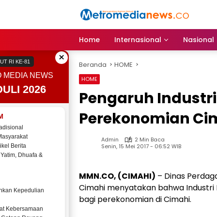
Langsung
ke
konten
Home
Internasional
Nasional
×
UT RI KE-81
Beranda
HOME
 MEDIA NEWS
HOME
ULI 2026
Pengaruh Industr
Perekonomian Ci
M
adisional
Masyarakat
Admin
2 Min Baca
Senin, 15 Mei 2017 - 06:52 WIB
ikel Berita
 Yatim, Dhuafa &
MMN.CO, (CIMAHI)
– Dinas Perdag
Cimahi menyatakan bahwa Industri 
kan Kepedulian
bagi perekonomian di Cimahi.‎
at Kebersamaan