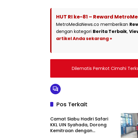
HUT RI ke-81 – Reward MetroM
MetroMediaNews.co memberikan
Re
dengan kategori
Berita Terbaik
,
Vie
artikel Anda sekarang »
Dilematis Pemkot Cimahi Terk
Pos Terkait
HOME
Camat Siabu Hadiri Safari
KKL UIN Syahada, Dorong
Kemitraan dengan
Pemerintah dan Masyarakat