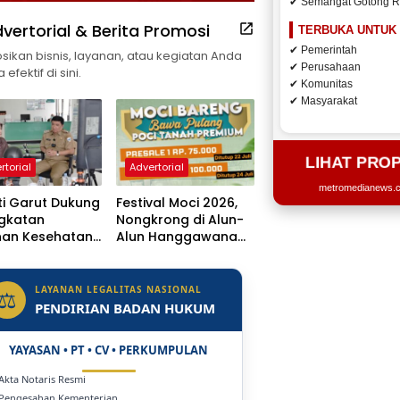
✔ Semangat Gotong 
vertorial & Berita Promosi
TERBUKA UNTUK
✔ Pemerintah
ikan bisnis, layanan, atau kegiatan Anda
✔ Perusahaan
efektif di sini.
✔ Komunitas
✔ Masyarakat
LIHAT PRO
rtorial
Advertorial
metromedianews.co
i Garut Dukung
Festival Moci 2026,
ngkatan
Nongkrong di Alun-
nan Kesehatan,
Alun Hanggawana
 Dr. H.A.
Tegal Sambil “Moci
sulu
Bareng”
getkan Naik
LAYANAN LEGALITAS NASIONAL
⚖
s Jadi Rumah
PENDIRIAN BADAN HUKUM
YAYASAN • PT • CV • PERKUMPULAN
 Akta Notaris Resmi
 Pengesahan Kementerian