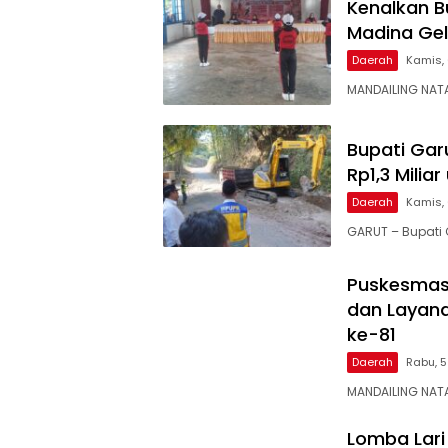
Kenalkan Bu
Madina Gel
Daerah
Kamis, 
MANDAILING NAT
Bupati Gar
Rp1,3 Mili
Daerah
Kamis, 
GARUT – Bupati 
Puskesmas 
dan Layana
ke-81
Daerah
Rabu, 5
MANDAILING NAT
Lomba Lari