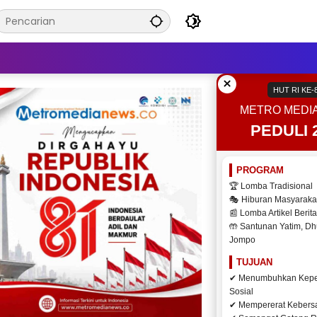
×
HUT RI KE-
METRO MEDI
PEDULI 
PROGRAM
🏆 Lomba Tradisional
🎭 Hiburan Masyaraka
📰 Lomba Artikel Berita
🤲 Santunan Yatim, Dh
Jompo
TUJUAN
✔ Menumbuhkan Kepe
Sosial
✔ Mempererat Keber