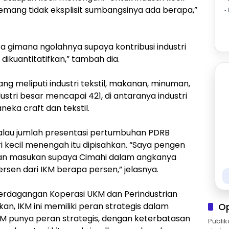
emang tidak eksplisit sumbangsinya ada berapa,”
-
kita gimana ngolahnya supaya kontribusi industri
 dikuantitatifkan,” tambah dia.
ng meliputi industri tekstil, makanan, minuman,
ustri besar mencapai 421, di antaranya industri
eka craft dan tekstil.
kalau jumlah presentasi pertumbuhan PDRB
 kecil menengah itu dipisahkan. ‎
“Saya pengen
an masukan supaya Cimahi dalam angkanya
ersen dari IKM berapa persen,” jelasnya.
Perdagangan Koperasi UKM dan Perindustrian
an, IKM ini memiliki peran strategis dalam
O
KM punya peran strategis, dengan keterbatasan
Publik