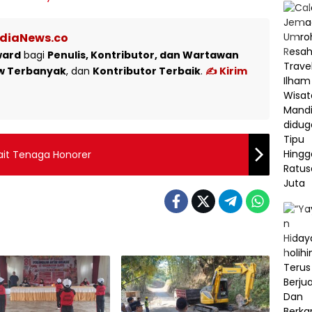
ediaNews.co
ward
bagi
Penulis, Kontributor, dan Wartawan
w Terbanyak
, dan
Kontributor Terbaik
.
✍️ Kirim
ait Tenaga Honorer