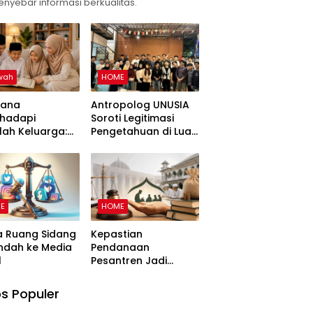
enyebar informasi berkualitas.
wah
HOME
sana
Antropolog UNUSIA
hadapi
Soroti Legitimasi
ah Keluarga:
Pengetahuan di Luar
uan
Kampus dan
angun
Pentingnya Ruang
arga Harmonis
Refleksi
 Perspektif
E
HOME
a Ruang Sidang
Kepastian
ndah ke Media
Pendanaan
l
Pesantren Jadi
Sorotan di MK,
Pemohon Nilai
s Populer
Kewajiban Negara