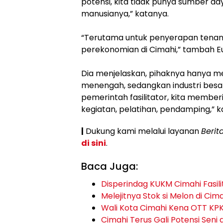
potensi, kita tidak punya sumber d
manusianya,” katanya.
“Terutama untuk penyerapan tena
perekonomian di Cimahi,” tambah Eu
Dia menjelaskan, pihaknya hanya menj
menengah, sedangkan industri besar 
pemerintah fasilitator, kita member
kegiatan, pelatihan, pendamping,” kat
|
Dukung kami melalui layanan
Berit
di sini
.
Baca Juga:
Disperindag KUKM Cimahi Fasili
Melejitnya Stok si Melon di Cim
Wali Kota Cimahi Kena OTT KP
Cimahi Terus Gali Potensi Seni