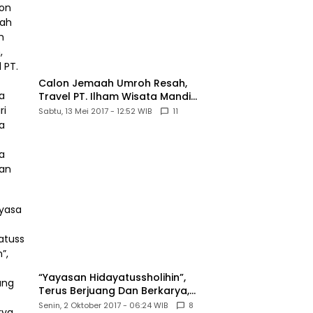
Masih Belum
Memberikan
Kepastian Hukum
Calon Jemaah Umroh Resah,
Travel PT. Ilham Wisata Mandiri
diduga Tipu Hingga Ratusan
Sabtu, 13 Mei 2017 - 12:52 WIB
11
Juta
“Yayasan Hidayatussholihin”,
Terus Berjuang Dan Berkarya,
Untuk Agama Dan Bangsa
Senin, 2 Oktober 2017 - 06:24 WIB
8