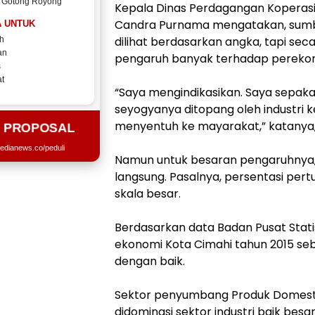
 Gotong Royong
Kepala Dinas Perdagangan Koperasi
Candra Purnama mengatakan, sumba
 UNTUK
dilihat berdasarkan angka, tapi seca
h
an
pengaruh banyak terhadap pereko
s
t
“Saya mengindikasikan. Saya sepaka
seyogyanya ditopang oleh industri 
menyentuh ke mayarakat,” katanya, 
T PROPOSAL
edianews.co/peduli
Namun untuk besaran pengaruhnya, j
langsung. Pasalnya, persentasi pe
skala besar.
Berdasarkan data Badan Pusat Stati
ekonomi Kota Cimahi tahun 2015 se
dengan baik.
Sektor penyumbang Produk Domestik
didominasi sektor industri baik besa