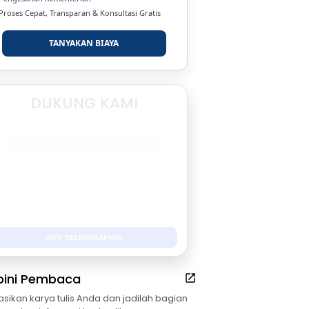
 Proses Cepat, Transparan & Konsultasi Gratis
TANYAKAN BIAYA
DUKUNG KAMI
BERSAMA METROMEDIANEWS.CO
MEDIA INFORMASI TERPERCAYA
Publikasi Kegiatan
Berita Promosi
Tingkatkan Branding Anda
INFO SELENGKAPNYA
pini Pembaca
asikan karya tulis Anda dan jadilah bagian