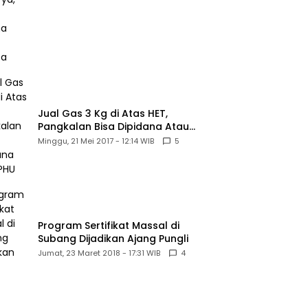
Jual Gas 3 Kg di Atas HET,
Pangkalan Bisa Dipidana Atau
PHU
Minggu, 21 Mei 2017 - 12:14 WIB
5
Program Sertifikat Massal di
Subang Dijadikan Ajang Pungli
Jumat, 23 Maret 2018 - 17:31 WIB
4