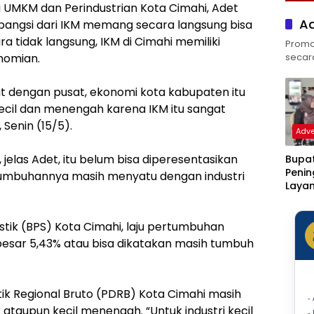
 UMKM dan Perindustrian Kota Cimahi, Adet
Ad
ngsi dari IKM memang secara langsung bisa
ra tidak langsung, IKM di Cimahi memiliki
Promos
secara 
nomian.
t dengan pusat, ekonomi kota kabupaten itu
kecil dan menengah karena IKM itu sangat
Senin (15/5).
Adve
elas Adet, itu belum bisa diperesentasikan
Bupat
Peni
rtumbuhannya masih menyatu dengan industri
Laya
Klinik
Rotin
stik (BPS) Kota Cimahi, laju pertumbuhan
Ditar
Statu
besar 5,43% atau bisa dikatakan masih tumbuh
Sakit
 Regional Bruto (PDRB) Kota Cimahi masih
-
r ataupun kecil menengah. ‎
“Untuk industri kecil
-