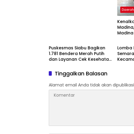
Daera
Kenalka
Madina,
Madina
Daerah
Daera
Etnis di
Puskesmas Siabu Bagikan
Lomba 
1.781 Bendera Merah Putih
Semarak
dan Layanan Cek Kesehatan
Kecamat
Gratis Sambut HUT RI ke-81
Daftar
Tinggalkan Balasan
Alamat email Anda tidak akan dipublikasi