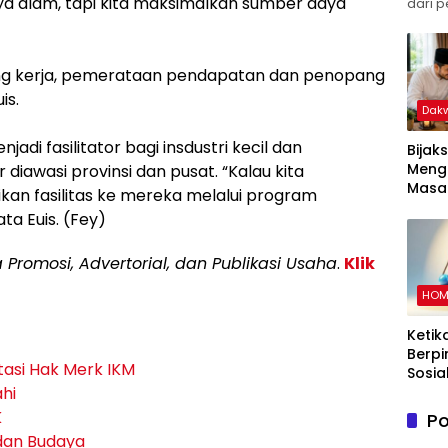
aya alam, tapi kita maksimalkan sumber daya
dari p
ng kerja, pemerataan pendapatan dan penopang
is.
Dak
adi fasilitator bagi insdustri kecil dan
Bijak
Meng
diawasi provinsi dan pusat. ‎
“Kalau kita
Masal
ikan fasilitas ke mereka melalui program
Pand
a Euis.‎ (Fey)
Memb
Kelu
a Promosi, Advertorial, dan Publikasi Usaha
.
Klik
dalam
Islam
HOM
Ketik
Berpi
tasi Hak Merk IKM
Sosia
ahi
K
Po
 dan Budaya