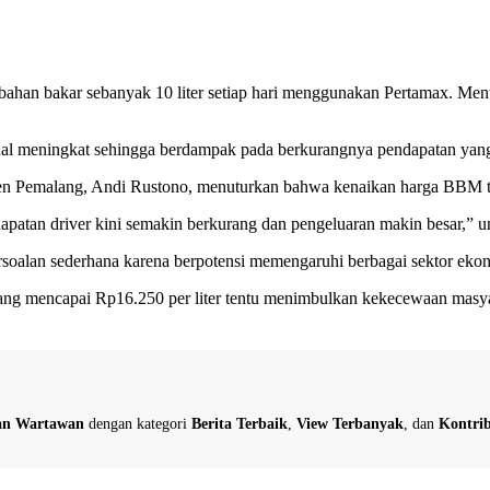
 bahan bakar sebanyak 10 liter setiap hari menggunakan Pertamax. M
l meningkat sehingga berdampak pada berkurangnya pendapatan yang d
en Pemalang, Andi Rustono, menuturkan bahwa kenaikan harga BBM te
apatan driver kini semakin berkurang dan pengeluaran makin besar,” 
soalan sederhana karena berpotensi memengaruhi berbagai sektor eko
yang mencapai Rp16.250 per liter tentu menimbulkan kekecewaan mas
dan Wartawan
dengan kategori
Berita Terbaik
,
View Terbanyak
, dan
Kontrib