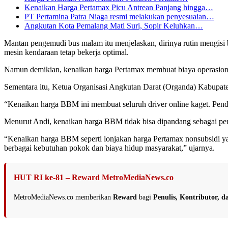
Kenaikan Harga Pertamax Picu Antrean Panjang hingga…
PT Pertamina Patra Niaga resmi melakukan penyesuaian…
Angkutan Kota Pemalang Mati Suri, Sopir Keluhkan…
Mantan pengemudi bus malam itu menjelaskan, dirinya rutin mengisi
mesin kendaraan tetap bekerja optimal.
Namun demikian, kenaikan harga Pertamax membuat biaya operasiona
Sementara itu, Ketua Organisasi Angkutan Darat (Organda) Kabupat
“Kenaikan harga BBM ini membuat seluruh driver online kaget. Pend
Menurut Andi, kenaikan harga BBM tidak bisa dipandang sebagai per
“Kenaikan harga BBM seperti lonjakan harga Pertamax nonsubsidi 
berbagai kebutuhan pokok dan biaya hidup masyarakat,” ujarnya.
HUT RI ke-81 – Reward MetroMediaNews.co
MetroMediaNews.co memberikan
Reward
bagi
Penulis, Kontributor, 