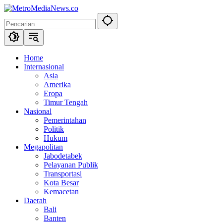
Langsung
ke
konten
Home
Internasional
Asia
Amerika
Eropa
Timur Tengah
Nasional
Pemerintahan
Politik
Hukum
Megapolitan
Jabodetabek
Pelayanan Publik
Transportasi
Kota Besar
Kemacetan
Daerah
Bali
Banten