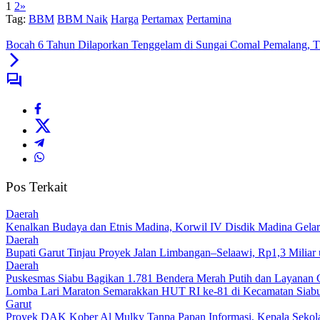
1
2
»
Tag:
BBM
BBM Naik
Harga
Pertamax
Pertamina
Bocah 6 Tahun Dilaporkan Tenggelam di Sungai Comal Pemalang, 
Pos Terkait
Daerah
Kenalkan Budaya dan Etnis Madina, Korwil IV Disdik Madina Gelar
Daerah
Bupati Garut Tinjau Proyek Jalan Limbangan–Selaawi, Rp1,3 Miliar
Daerah
Puskesmas Siabu Bagikan 1.781 Bendera Merah Putih dan Layanan 
Lomba Lari Maraton Semarakkan HUT RI ke-81 di Kecamatan Siabu,
Garut
Proyek DAK Kober Al Mulky Tanpa Papan Informasi, Kepala Sekola