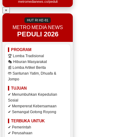
metromedianews.co/peduli
×
HUT RI KE-81
METRO MEDIA NEWS
PEDULI 2026
PROGRAM
🏆 Lomba Tradisional
🎭 Hiburan Masyarakat
📰 Lomba Artikel Berita
🤲 Santunan Yatim, Dhuafa &
Jompo
TUJUAN
✔ Menumbuhkan Kepedulian
Sosial
✔ Mempererat Kebersamaan
✔ Semangat Gotong Royong
TERBUKA UNTUK
✔ Pemerintah
✔ Perusahaan