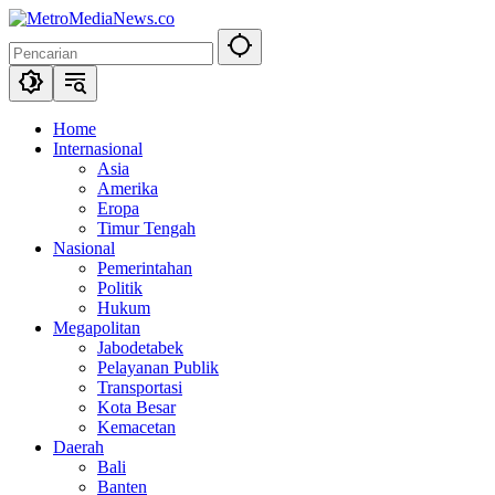
Langsung
ke
konten
Home
Internasional
Asia
Amerika
Eropa
Timur Tengah
Nasional
Pemerintahan
Politik
Hukum
Megapolitan
Jabodetabek
Pelayanan Publik
Transportasi
Kota Besar
Kemacetan
Daerah
Bali
Banten