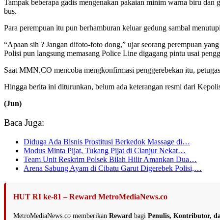
Tampak beberapa gadis mengenakan pakaian minim warna biru dan gadi
bus.
Para perempuan itu pun berhamburan keluar gedung sambal menutupi
“Apaan sih ? Jangan difoto-foto dong,” ujar seorang perempuan yang 
Polisi pun langsung memasang Police Line digagang pintu usai peng
Saat MMN.CO mencoba mengkonfirmasi penggerebekan itu, petugas tak
Hingga berita ini diturunkan, belum ada keterangan resmi dari Kepoli
(Jun)
Baca Juga:
Diduga Ada Bisnis Prostitusi Berkedok Massage di…
Modus Minta Pijat, Tukang Pijat di Cianjur Nekat…
Team Unit Reskrim Polsek Bilah Hilir Amankan Dua…
Arena Sabung Ayam di Cibatu Garut Digerebek Polisi,…
HUT RI ke-81 – Reward MetroMediaNews.co
MetroMediaNews.co memberikan
Reward
bagi
Penulis, Kontributor, 