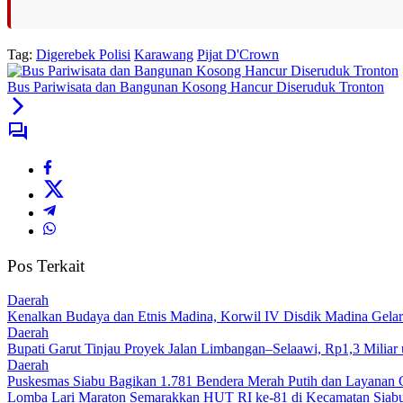
Tag:
Digerebek Polisi
Karawang
Pijat D'Crown
Bus Pariwisata dan Bangunan Kosong Hancur Diseruduk Tronton
Pos Terkait
Daerah
Kenalkan Budaya dan Etnis Madina, Korwil IV Disdik Madina Gelar
Daerah
Bupati Garut Tinjau Proyek Jalan Limbangan–Selaawi, Rp1,3 Miliar
Daerah
Puskesmas Siabu Bagikan 1.781 Bendera Merah Putih dan Layanan 
Lomba Lari Maraton Semarakkan HUT RI ke-81 di Kecamatan Siabu,