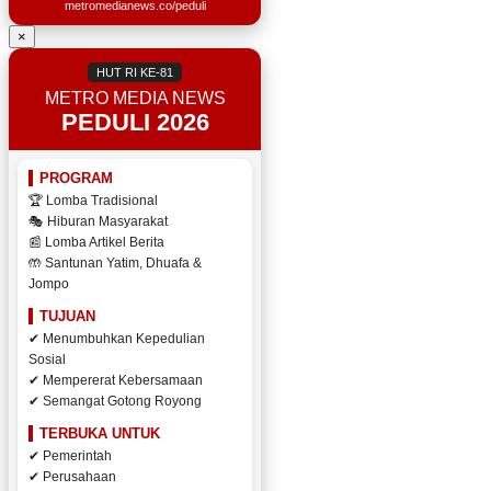
metromedianews.co/peduli
×
HUT RI KE-81
METRO MEDIA NEWS
PEDULI 2026
PROGRAM
🏆 Lomba Tradisional
🎭 Hiburan Masyarakat
📰 Lomba Artikel Berita
🤲 Santunan Yatim, Dhuafa &
Jompo
TUJUAN
✔ Menumbuhkan Kepedulian
Sosial
✔ Mempererat Kebersamaan
✔ Semangat Gotong Royong
TERBUKA UNTUK
✔ Pemerintah
✔ Perusahaan