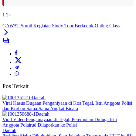
1
2
»
GAWAT Soroti Kegiatan Study Tour Berkedok Outing Class
Pos Terkait
Daerah
Viral Kasus Dugaan Penganiyaan di Kos Tegal, Istri Anggota Polisi
dan Korban Sama-Sama Angkat Bicara
Daerah
Viral Video Penganiayaan di Tegal, Perempuan Diduga Istri
Anggota Polairud Dilaporkan ke Polisi
Daerah
Paskibra Siabu Dikukuhkan, Siap Jalankan Tugas pada HUT ke-81