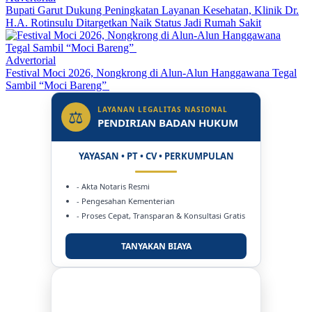
Bupati Garut Dukung Peningkatan Layanan Kesehatan, Klinik Dr.
H.A. Rotinsulu Ditargetkan Naik Status Jadi Rumah Sakit
Advertorial
Festival Moci 2026, Nongkrong di Alun-Alun Hanggawana Tegal
Sambil “Moci Bareng”
LAYANAN LEGALITAS NASIONAL
⚖
PENDIRIAN BADAN HUKUM
YAYASAN • PT • CV • PERKUMPULAN
- Akta Notaris Resmi
- Pengesahan Kementerian
- Proses Cepat, Transparan & Konsultasi Gratis
TANYAKAN BIAYA
DUKUNG KAMI