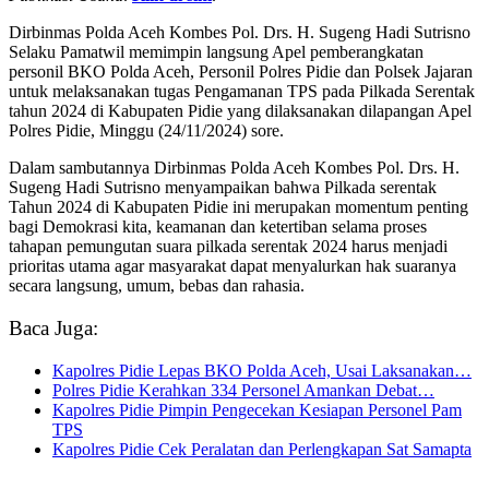
Dirbinmas Polda Aceh Kombes Pol. Drs. H. Sugeng Hadi Sutrisno
Selaku Pamatwil memimpin langsung Apel pemberangkatan
personil BKO Polda Aceh, Personil Polres Pidie dan Polsek Jajaran
untuk melaksanakan tugas Pengamanan TPS pada Pilkada Serentak
tahun 2024 di Kabupaten Pidie yang dilaksanakan dilapangan Apel
Polres Pidie, Minggu (24/11/2024) sore.
Dalam sambutannya Dirbinmas Polda Aceh Kombes Pol. Drs. H.
Sugeng Hadi Sutrisno menyampaikan bahwa Pilkada serentak
Tahun 2024 di Kabupaten Pidie ini merupakan momentum penting
bagi Demokrasi kita, keamanan dan ketertiban selama proses
tahapan pemungutan suara pilkada serentak 2024 harus menjadi
prioritas utama agar masyarakat dapat menyalurkan hak suaranya
secara langsung, umum, bebas dan rahasia.
Baca Juga:
Kapolres Pidie Lepas BKO Polda Aceh, Usai Laksanakan…
Polres Pidie Kerahkan 334 Personel Amankan Debat…
Kapolres Pidie Pimpin Pengecekan Kesiapan Personel Pam
TPS
Kapolres Pidie Cek Peralatan dan Perlengkapan Sat Samapta