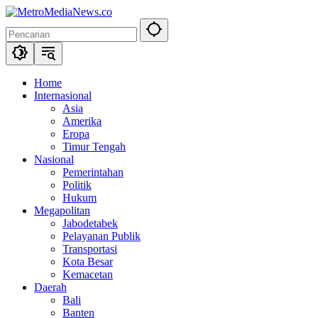
Langsung
ke
konten
Home
Internasional
Asia
Amerika
Eropa
Timur Tengah
Nasional
Pemerintahan
Politik
Hukum
Megapolitan
Jabodetabek
Pelayanan Publik
Transportasi
Kota Besar
Kemacetan
Daerah
Bali
Banten