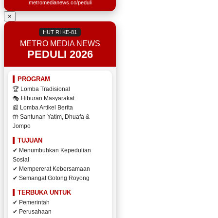
metromedianews.co/peduli
×
HUT RI KE-81
METRO MEDIA NEWS
PEDULI 2026
PROGRAM
🏆 Lomba Tradisional
🎭 Hiburan Masyarakat
📰 Lomba Artikel Berita
🤲 Santunan Yatim, Dhuafa &
Jompo
TUJUAN
✔ Menumbuhkan Kepedulian
Sosial
✔ Mempererat Kebersamaan
✔ Semangat Gotong Royong
TERBUKA UNTUK
✔ Pemerintah
✔ Perusahaan