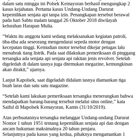
dalam satu minggu ini Polsek Kemayoran berhasil mengungkap 2
kasus kejahatan. Pertama kasus Undang-Undang Darurat
kepemilikan senjata api tanpa izin. Penangkapan tersebut berawal
pada hari Sabtu malam tanggal 26 Oktober 2018 diwilayah
kelurahan Harapan Mulia.
“Waktu itu anggota kami sedang melaksanakan kegiatan patroli,
tiba-tiba ada seseorang mengendarai sepeda motor dengan
kecepatan tinggi. Kemudian motor tersebut dikejar petugas lalu
menabrak tiang listrik. Pada saat dilakukan pemeriksaan di pinggang
tersangka ada senjata api senjata api rakitan jenis revolver. Setelah
digeledah di dalam tasnya juga ditemukan megazine, kemungkinan
akan dirakit,” ujarnya.
Lanjut Kapolsek, saat digeladah didalam tasnya diamankan tiga
buah laras dan satu satu magazine.
“Setelah kami lakukan pemeriksaan tersangka menerangkan bahwa
mendapatkan barang-barang tersebut melalui situs online,” kata
Saiful di Mapolsek Kemayoran, Kamis (31/10/2019).
Atas perbuatannya tersangka melanggar Undang-undang Darurat
Nomor 1 tahun 1951 tentang kepemilikan senjata api dan dengan
ancam hukuman maksimalnya 20 tahun penjara.
Selanjutnya pada kasus yang kedua, pihaknya mengamankan 1