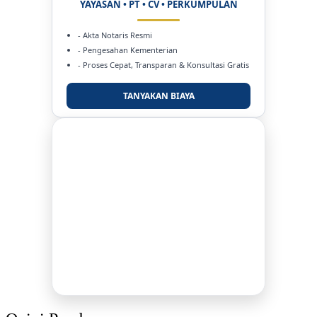
YAYASAN • PT • CV • PERKUMPULAN
- Akta Notaris Resmi
- Pengesahan Kementerian
- Proses Cepat, Transparan & Konsultasi Gratis
TANYAKAN BIAYA
DUKUNG KAMI
BERSAMA METROMEDIANEWS.CO
MEDIA INFORMASI TERPERCAYA
Publikasi Kegiatan
Berita Promosi
Tingkatkan Branding Anda
INFO SELENGKAPNYA