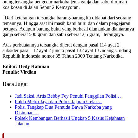
orang tersangka pengedar narkoba jenis ganja dan sabu dirumah
kos-kosan di Jalan Sepur 2 Kemayoran.
“Dari keterangan tersangka barang-barang itu didapat dari seorang
temannya. Hingga saat ini masih kami buru dan dalam pengejaran
petugas. Adapun barang bukti yang berhasil diamankan diantaranya
ganja seberat 500 gram dan sabu seberat 2,5 gram,” terangnya.
Atas perbuatannya tersangka dijerat dengan pasal 114 ayat 2
subsider pasal 112 ayat 2 juncto pasal 132 ayat 1 Undang-Undang
Republik Indonesia nomor 35 Tahun 2009 Tentang Narkotika.
Editor: Dedy Rahman
Penulis: Virdian
Baca Juga:
Jadi Saksi, Artis Bebby Fey Penuhi Panggilan Polisi…
Polda Metro Jaya dan Polres Jajaran Gelar…
Polisi Tangkap Dua Pemuda Bawa Narkoba yang
Disimpan…
Polsek Kembangan Berhasil Ungkap 5 Kasus Kejahatan
Jalanan