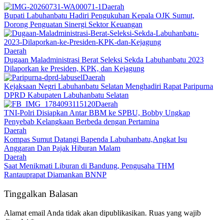
Daerah
Bupati Labuhanbatu Hadiri Pengukuhan Kepala OJK Sumut,
Dorong Penguatan Sinergi Sektor Keuangan
Daerah
Dugaan Maladministrasi Berat Seleksi Sekda Labuhanbatu 2023
Dilaporkan ke Presiden, KPK, dan Kejagung
Daerah
Kejaksaan Negri Labuhanbatu Selatan Menghadiri Rapat Paripurna
DPRD Kabupaten Labuhanbatu Selatan
Daerah
TNI-Polri Disiapkan Antar BBM ke SPBU, Bobby Ungkap
Penyebab Kelangkaan Berbeda dengan Pertamina
Daerah
Kompas Sumut Datangi Bapenda Labuhanbatu,Angkat Isu
Anggaran Dan Pajak Hiburan Malam
Daerah
Saat Menikmati Liburan di Bandung, Pengusaha THM
Rantauprapat Diamankan BNNP
Tinggalkan Balasan
Alamat email Anda tidak akan dipublikasikan.
Ruas yang wajib