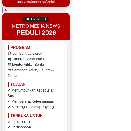
metromedianews.co/peduli
×
HUT RI KE-81
METRO MEDIA NEWS
PEDULI 2026
PROGRAM
🏆 Lomba Tradisional
🎭 Hiburan Masyarakat
📰 Lomba Artikel Berita
🤲 Santunan Yatim, Dhuafa &
Jompo
TUJUAN
✔ Menumbuhkan Kepedulian
Sosial
✔ Mempererat Kebersamaan
✔ Semangat Gotong Royong
TERBUKA UNTUK
✔ Pemerintah
✔ Perusahaan