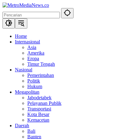
Langsung
ke
konten
Home
Internasional
Asia
Amerika
Eropa
Timur Tengah
Nasional
Pemerintahan
Politik
Hukum
Megapolitan
Jabodetabek
Pelayanan Publik
Transportasi
Kota Besar
Kemacetan
Daerah
Bali
Banten