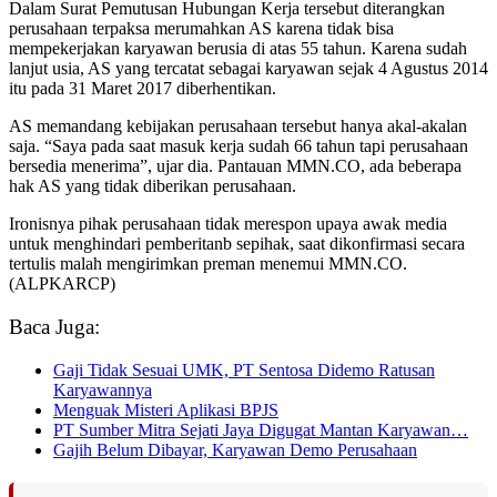
Dalam Surat Pemutusan Hubungan Kerja tersebut diterangkan
perusahaan terpaksa merumahkan AS karena tidak bisa
mempekerjakan karyawan berusia di atas 55 tahun. Karena sudah
lanjut usia, AS yang tercatat sebagai karyawan sejak 4 Agustus 2014
itu pada 31 Maret 2017 diberhentikan.
AS memandang kebijakan perusahaan tersebut hanya akal-akalan
saja. “Saya pada saat masuk kerja sudah 66 tahun tapi perusahaan
bersedia menerima”, ujar dia. Pantauan MMN.CO, ada beberapa
hak AS yang tidak diberikan perusahaan.
Ironisnya pihak perusahaan tidak merespon upaya awak media
untuk menghindari pemberitanb sepihak, saat dikonfirmasi secara
tertulis malah mengirimkan preman menemui MMN.CO.
(ALPKARCP)
Baca Juga:
Gaji Tidak Sesuai UMK, PT Sentosa Didemo Ratusan
Karyawannya
Menguak Misteri Aplikasi BPJS
PT Sumber Mitra Sejati Jaya Digugat Mantan Karyawan…
Gajih Belum Dibayar, Karyawan Demo Perusahaan