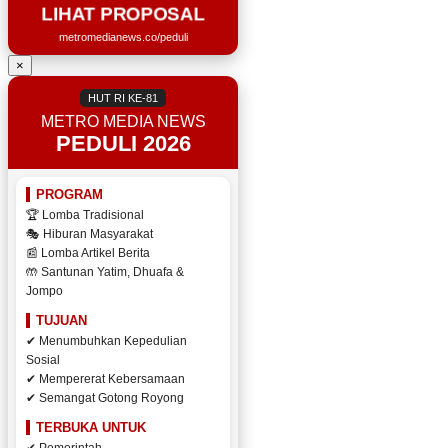
LIHAT PROPOSAL
metromedianews.co/peduli
×
HUT RI KE-81
METRO MEDIA NEWS
PEDULI 2026
PROGRAM
🏆 Lomba Tradisional
🎭 Hiburan Masyarakat
📰 Lomba Artikel Berita
🤲 Santunan Yatim, Dhuafa &
Jompo
TUJUAN
✔ Menumbuhkan Kepedulian
Sosial
✔ Mempererat Kebersamaan
✔ Semangat Gotong Royong
TERBUKA UNTUK