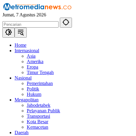
Langsung
ke
Jumat, 7 Agustus 2026
konten
Home
Internasional
Asia
Amerika
Eropa
Timur Tengah
Nasional
Pemerintahan
Politik
Hukum
Megapolitan
Jabodetabek
Pelayanan Publik
Transportasi
Kota Besar
Kemacetan
Daerah