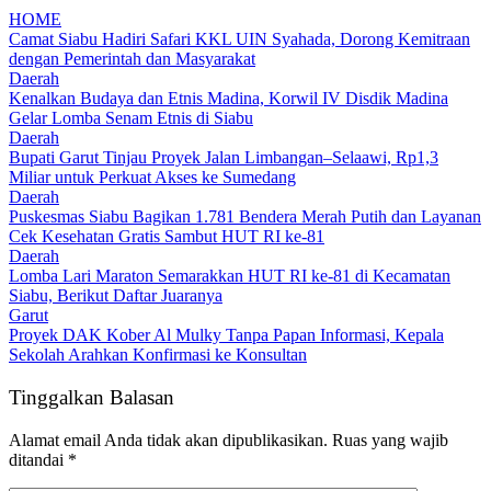
HOME
Camat Siabu Hadiri Safari KKL UIN Syahada, Dorong Kemitraan
dengan Pemerintah dan Masyarakat
Daerah
Kenalkan Budaya dan Etnis Madina, Korwil IV Disdik Madina
Gelar Lomba Senam Etnis di Siabu
Daerah
Bupati Garut Tinjau Proyek Jalan Limbangan–Selaawi, Rp1,3
Miliar untuk Perkuat Akses ke Sumedang
Daerah
Puskesmas Siabu Bagikan 1.781 Bendera Merah Putih dan Layanan
Cek Kesehatan Gratis Sambut HUT RI ke-81
Daerah
Lomba Lari Maraton Semarakkan HUT RI ke-81 di Kecamatan
Siabu, Berikut Daftar Juaranya
Garut
Proyek DAK Kober Al Mulky Tanpa Papan Informasi, Kepala
Sekolah Arahkan Konfirmasi ke Konsultan
Tinggalkan Balasan
Alamat email Anda tidak akan dipublikasikan.
Ruas yang wajib
ditandai
*