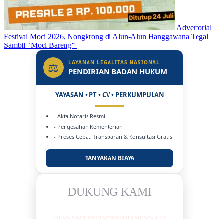
Advertorial
Festival Moci 2026, Nongkrong di Alun-Alun Hanggawana Tegal
Sambil “Moci Bareng”
LAYANAN LEGALITAS NASIONAL
⚖
PENDIRIAN BADAN HUKUM
YAYASAN • PT • CV • PERKUMPULAN
- Akta Notaris Resmi
- Pengesahan Kementerian
- Proses Cepat, Transparan & Konsultasi Gratis
TANYAKAN BIAYA
DUKUNG KAMI
BERSAMA METROMEDIANEWS.CO