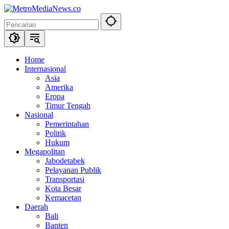
Langsung
ke
konten
Home
Internasional
Asia
Amerika
Eropa
Timur Tengah
Nasional
Pemerintahan
Politik
Hukum
Megapolitan
Jabodetabek
Pelayanan Publik
Transportasi
Kota Besar
Kemacetan
Daerah
Bali
Banten