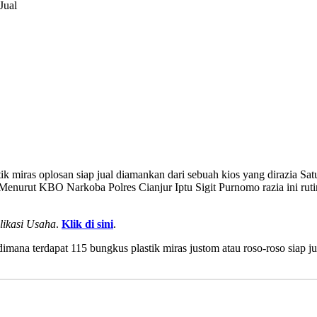
Jual
k miras oplosan siap jual diamankan dari sebuah kios yang dirazia Sa
nurut KBO Narkoba Polres Cianjur Iptu Sigit Purnomo razia ini ruti
likasi Usaha
.
Klik di sini
.
imana terdapat 115 bungkus plastik miras justom atau roso-roso siap j