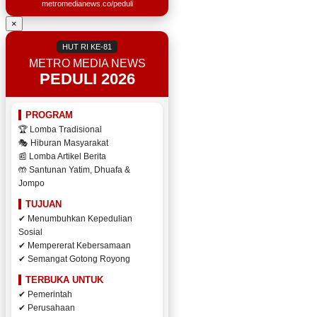
metromedianews.co/peduli
×
HUT RI KE-81
METRO MEDIA NEWS
PEDULI 2026
PROGRAM
🏆 Lomba Tradisional
🎭 Hiburan Masyarakat
📰 Lomba Artikel Berita
🤲 Santunan Yatim, Dhuafa &
Jompo
TUJUAN
✔ Menumbuhkan Kepedulian
Sosial
✔ Mempererat Kebersamaan
✔ Semangat Gotong Royong
TERBUKA UNTUK
✔ Pemerintah
✔ Perusahaan