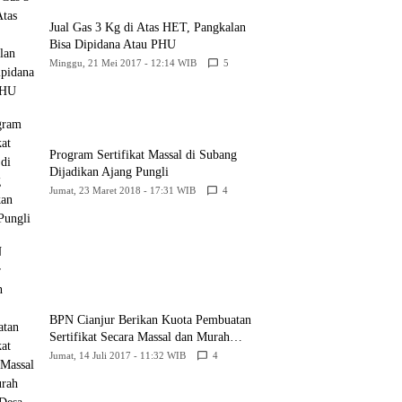
Jual Gas 3 Kg di Atas HET, Pangkalan
Bisa Dipidana Atau PHU
Minggu, 21 Mei 2017 - 12:14 WIB
5
Program Sertifikat Massal di Subang
Dijadikan Ajang Pungli
Jumat, 23 Maret 2018 - 17:31 WIB
4
BPN Cianjur Berikan Kuota Pembuatan
Sertifikat Secara Massal dan Murah
Untuk Desa Babakansari
Jumat, 14 Juli 2017 - 11:32 WIB
4