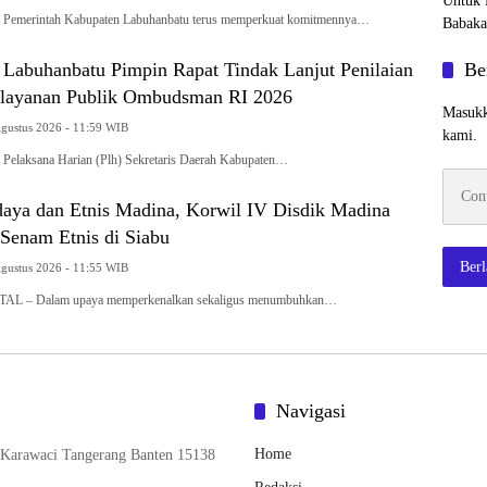
erintah Kabupaten Labuhanbatu terus memperkuat komitmennya…
Be
 Labuhanbatu Pimpin Rapat Tindak Lanjut Penilaian
layanan Publik Ombudsman RI 2026
Masukk
Agustus 2026 - 11:59 WIB
kami.
aksana Harian (Plh) Sekretaris Daerah Kabupaten…
Contoh
emaila
aya dan Etnis Madina, Korwil IV Disdik Madina
Senam Etnis di Siabu
Ber
Agustus 2026 - 11:55 WIB
 – Dalam upaya memperkenalkan sekaligus menumbuhkan…
Navigasi
Home
 Karawaci Tangerang Banten 15138