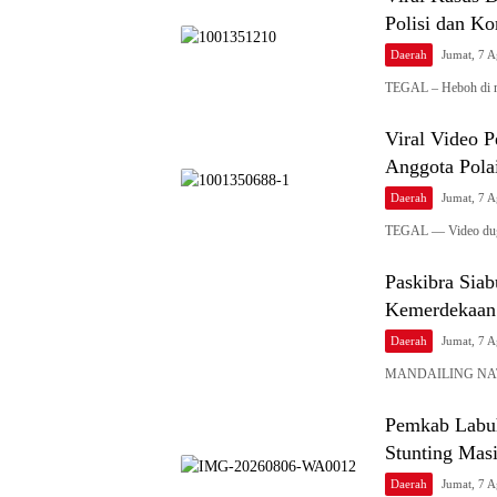
Polisi dan K
Daerah
Jumat, 7 
TEGAL – Heboh di m
Viral Video P
Anggota Polai
Daerah
Jumat, 7 
TEGAL — Video duga
Paskibra Sia
Kemerdekaan
Daerah
Jumat, 7 
MANDAILING NATAL 
Pemkab Labuh
Stunting Mas
Daerah
Jumat, 7 