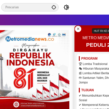
×
HUT RI KE-
METRO MEDI
PEDULI 
PROGRAM
🏆 Lomba Tradisional
🎭 Hiburan Masyaraka
📰 Lomba Artikel Berita
🤲 Santunan Yatim, Dh
Jompo
TUJUAN
✔ Menumbuhkan Kepe
Sosial
✔ Mempererat Keber