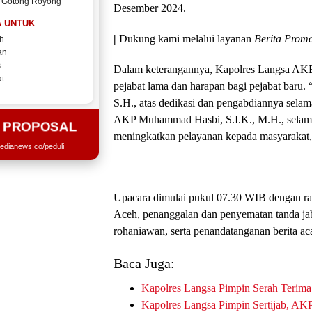
 Gotong Royong
Desember 2024.
 UNTUK
|
Dukung kami melalui layanan
Berita Promo
h
an
s
Dalam keterangannya, Kapolres Langsa AK
t
pejabat lama dan harapan bagi pejabat baru
S.H., atas dedikasi dan pengabdiannya sela
AKP Muhammad Hasbi, S.I.K., M.H., selam
T PROPOSAL
meningkatkan pelayanan kepada masyarakat,”
edianews.co/peduli
Upacara dimulai pukul 07.30 WIB dengan ra
Aceh, penanggalan dan penyematan tanda ja
rohaniawan, serta penandatanganan berita aca
Baca Juga:
Kapolres Langsa Pimpin Serah Terim
Kapolres Langsa Pimpin Sertijab, AKP