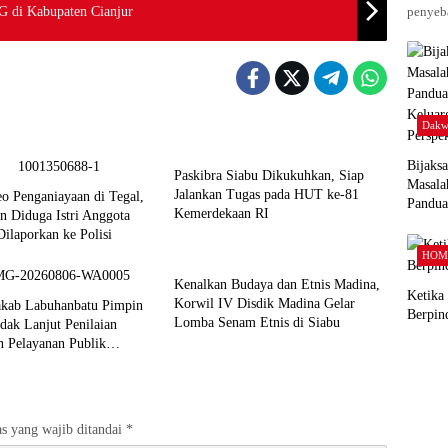
G di Kabupaten Cianjur
penyeba
Dakw
Daerah
Bijaks
Paskibra Siabu Dikukuhkan, Siap
Masala
Jalankan Tugas pada HUT ke-81
eo Penganiayaan di Tegal,
Pandu
Kemerdekaan RI
n Diduga Istri Anggota
Keluar
Dilaporkan ke Polisi
Perspek
Daerah
HOM
Kenalkan Budaya dan Etnis Madina,
Ketika
Korwil IV Disdik Madina Gelar
akab Labuhanbatu Pimpin
Berpin
Lomba Senam Etnis di Siabu
dak Lanjut Penilaian
n Pelayanan Publik
an RI 2026
s yang wajib ditandai
*