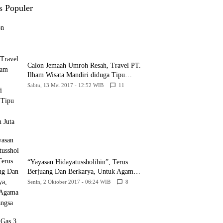
Belum Memberikan
s Populer
Kepastian Hukum
Calon Jemaah Umroh Resah, Travel PT.
Ilham Wisata Mandiri diduga Tipu
Hingga Ratusan Juta
Sabtu, 13 Mei 2017 - 12:52 WIB
11
“Yayasan Hidayatussholihin”, Terus
Berjuang Dan Berkarya, Untuk Agama
Dan Bangsa
Senin, 2 Oktober 2017 - 06:24 WIB
8