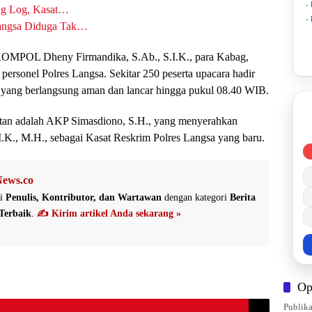
-
bag Log, Kasat…
-
Langsa Diduga Tak…
a KOMPOL Dheny Firmandika, S.Ab., S.I.K., para Kabag,
 personel Polres Langsa. Sekitar 250 peserta upacara hadir
 yang berlangsung aman dan lancar hingga pukul 08.40 WIB.
batan adalah AKP Simasdiono, S.H., yang menyerahkan
., M.H., sebagai Kasat Reskrim Polres Langsa yang baru.
ews.co
i
Penulis, Kontributor, dan Wartawan
dengan kategori
Berita
Terbaik
.
✍️ Kirim artikel Anda sekarang »
Op
Publika