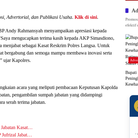
Ad
si, Advertorial, dan Publikasi Usaha
.
Klik di sini
.
Promosi
efektif 
BP Andy Rahmansyah menyampaikan apresiasi kepada
. “Saya mengucapkan terima kasih kepada AKP Simasdiono,
ma menjabat sebagai Kasat Reskrim Polres Langsa. Untuk
at bergabung dan semoga mampu membawa inovasi serta
 ujar Kapolres.
Adver
Bupati
Pening
Keseha
ngkaian acara yang meliputi pembacaan Keputusan Kapolda
Rotins
batan, pengambilan sumpah jabatan yang didampingi
Status
ra serah terima jabatan.
a Jabatan Kasat…
-
 Jufrizal Jabat…