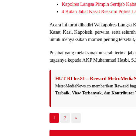
Kapolres Langsa Pimpin Sertijab Ka
4 Bulan Jabat Kasat Reskrim Polres 
Acara ini turut dihadiri Wakapolres Langs
Kasat, Kasi, Kapolsek, perwira, serta seluruh
untuk menyaksikan momen penting tersebut,
Pejabat yang melaksanakan serah terima ja
tugasnya kepada AKP Muhammad Hasbi, S.I.K
HUT RI ke-81 – Reward MetroMediaN
MetroMediaNews.co memberikan
Reward
bag
Terbaik
,
View Terbanyak
, dan
Kontributor 
1
2
»