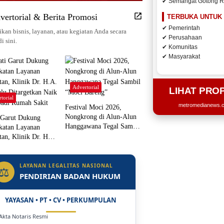
✔ Semangat Gotong 
vertorial & Berita Promosi
TERBUKA UNTUK
✔ Pemerintah
kan bisnis, layanan, atau kegiatan Anda secara
✔ Perusahaan
di sini.
✔ Komunitas
✔ Masyarakat
Advertorial
LIHAT PRO
torial
metromedianews.co
Festival Moci 2026,
Nongkrong di Alun-Alun
 Garut Dukung
Hanggawana Tegal Sambil
katan Layanan
“Moci Bareng”
tan, Klinik Dr. H.A.
ulu Ditargetkan Naik
 Jadi Rumah Sakit
LAYANAN LEGALITAS NASIONAL
⚖
PENDIRIAN BADAN HUKUM
YAYASAN • PT • CV • PERKUMPULAN
 Akta Notaris Resmi