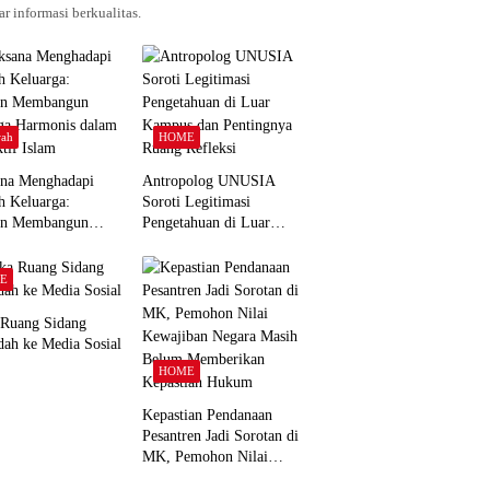
r informasi berkualitas.
ah
HOME
ana Menghadapi
Antropolog UNUSIA
h Keluarga:
Soroti Legitimasi
an Membangun
Pengetahuan di Luar
ga Harmonis dalam
Kampus dan Pentingnya
tif Islam
Ruang Refleksi
E
 Ruang Sidang
dah ke Media Sosial
HOME
Kepastian Pendanaan
Pesantren Jadi Sorotan di
MK, Pemohon Nilai
Kewajiban Negara Masih