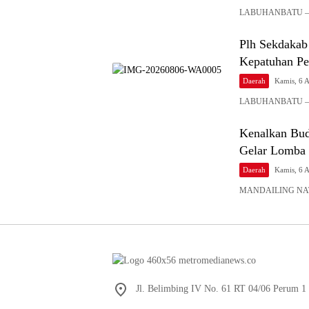
LABUHANBATU – Pem
Plh Sekdakab
Kepatuhan Pe
Daerah
Kamis, 6 
LABUHANBATU – Pel
Kenalkan Bud
Gelar Lomba 
Daerah
Kamis, 6 
MANDAILING NATAL
Jl. Belimbing IV No. 61 RT 04/06 Perum 1