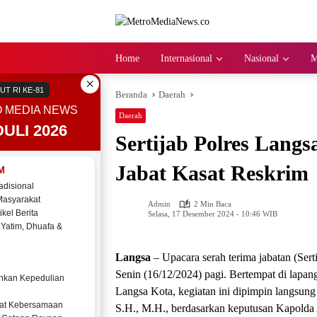
Langsung
ke
konten
Home
Internasional
Nasional
M
×
UT RI KE-81
Beranda
Daerah
 MEDIA NEWS
Daerah
ULI 2026
Sertijab Polres Lan
Jabat Kasat Reskrim
M
adisional
Masyarakat
Admin
2 Min Baca
ikel Berita
Selasa, 17 Desember 2024 - 10:46 WIB
 Yatim, Dhuafa &
Langsa
– Upacara serah terima jabatan (Ser
Senin (16/12/2024) pagi. Bertempat di lap
kan Kepedulian
Langsa Kota, kegiatan ini dipimpin langsu
at Kebersamaan
S.H., M.H., berdasarkan keputusan Kapolda