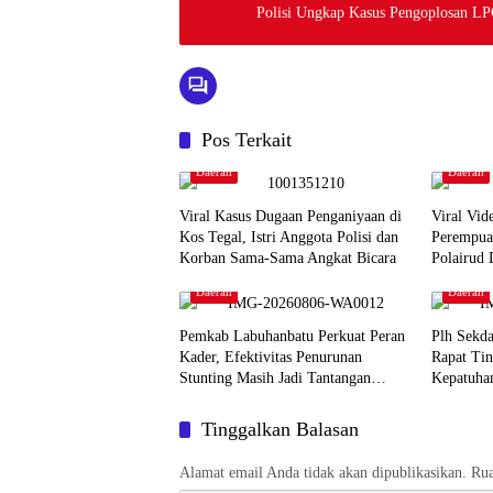
Polisi Ungkap Kasus Pengoplosan LP
Pos Terkait
Daerah
Daerah
Viral Kasus Dugaan Penganiyaan di
Viral Vid
Kos Tegal, Istri Anggota Polisi dan
Perempua
Korban Sama-Sama Angkat Bicara
Polairud 
Daerah
Daerah
Pemkab Labuhanbatu Perkuat Peran
Plh Sekd
Kader, Efektivitas Penurunan
Rapat Tin
Stunting Masih Jadi Tantangan
Kepatuha
Bersama
Ombudsm
Tinggalkan Balasan
Alamat email Anda tidak akan dipublikasikan.
Rua