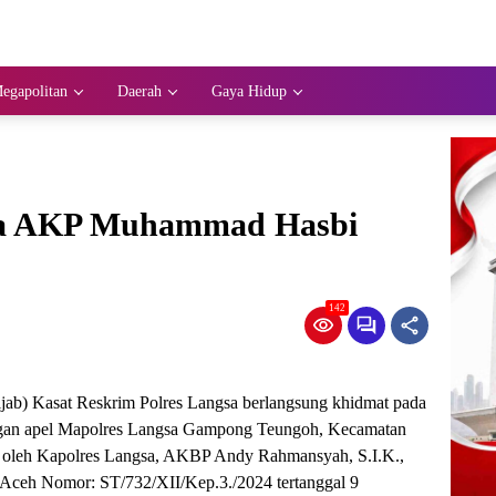
egapolitan
Daerah
Gaya Hidup
gsa AKP Muhammad Hasbi
142
tijab) Kasat Reskrim Polres Langsa berlangsung khidmat pada
angan apel Mapolres Langsa Gampong Teungoh, Kecamatan
ng oleh Kapolres Langsa, AKBP Andy Rahmansyah, S.I.K.,
 Aceh Nomor: ST/732/XII/Kep.3./2024 tertanggal 9